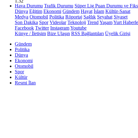
1.32
Hava Durumu
Trafik Durumu
Süper Lig Puan Durumu ve Fiks
Dünya
Eğitim
Ekonomi
Gündem
Hayat
İslam
Kültür-Sanat
Medya
Otomobil
Politika
Röportaj
Sağlık
Seyahat
Siyaset
Son Dakika
Spor
Videolar
Teknoloji
Trend
Yaşam
Yurt Haberle
Facebook
Twitter
Instagram
Youtube
Künye / İletişim
Bize Ulaşın
RSS Bağlantıları
Üyelik Girişi
Gündem
Politika
Dünya
Ekonomi
Otomobil
Spor
Kültür
Resmi İlan