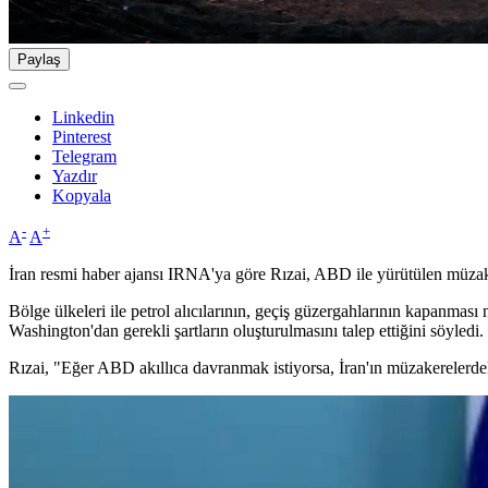
Paylaş
Linkedin
Pinterest
Telegram
Yazdır
Kopyala
-
+
A
A
İran resmi haber ajansı IRNA'ya göre Rızai, ABD ile yürütülen müzak
Bölge ülkeleri ile petrol alıcılarının, geçiş güzergahlarının kapanmas
Washington'dan gerekli şartların oluşturulmasını talep ettiğini söyledi.
Rızai, "Eğer ABD akıllıca davranmak istiyorsa, İran'ın müzakerelerdeki