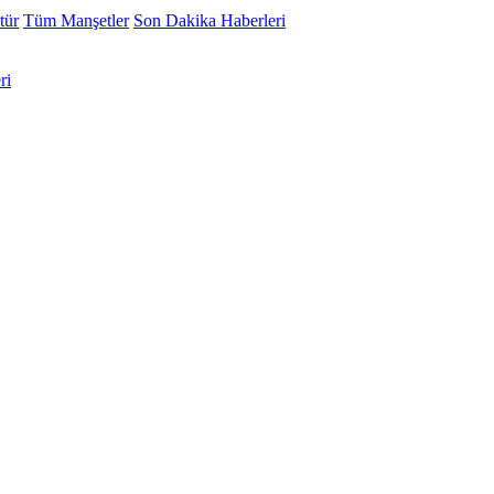
tür
Tüm Manşetler
Son Dakika Haberleri
ri