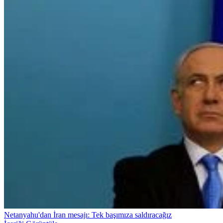
Netanyahu'dan İran mesajı: Tek başımıza saldıracağız