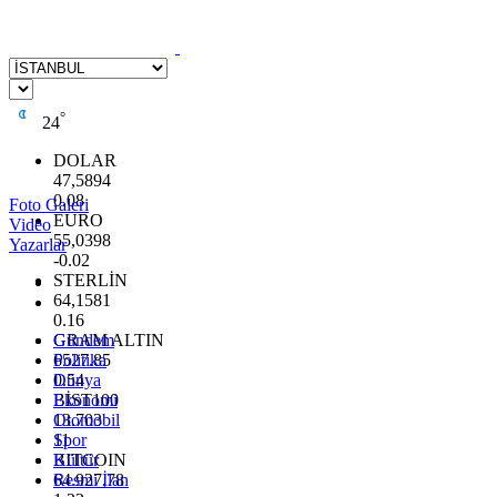
°
24
DOLAR
47,5894
0.08
Foto Galeri
EURO
Video
55,0398
Yazarlar
-0.02
STERLİN
64,1581
0.16
GRAM ALTIN
Gündem
6527.85
Politika
0.54
Dünya
BİST100
Ekonomi
13.703
Otomobil
11
Spor
BITCOIN
Kültür
64.927,78
Resmi İlan