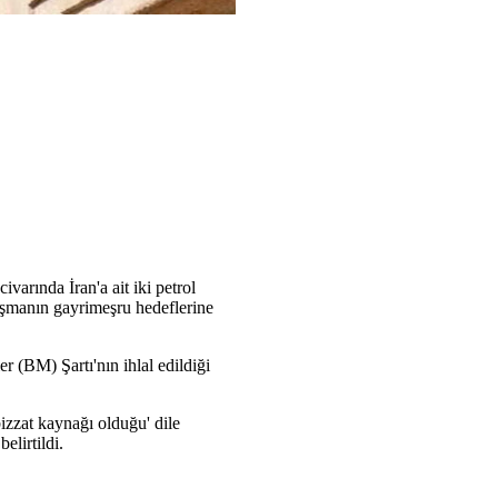
arında İran'a ait iki petrol
 Düşmanın gayrimeşru hedeflerine
er (BM) Şartı'nın ihlal edildiği
bizzat kaynağı olduğu' dile
elirtildi.