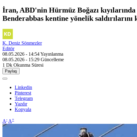
İran, ABD'nin Hürmüz Boğazı kıyılarında 
Benderabbas kentine yönelik saldırılarını 
K. Deniz Sönmezler
Editör
08.05.2026 - 14:54
Yayınlanma
08.05.2026 - 15:29
Güncelleme
1 Dk
Okunma Süresi
Paylaş
Linkedin
Pinterest
Telegram
Yazdır
Kopyala
-
+
A
A