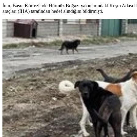
İran, Basra Körfezi'nde Hürmüz Boğazı yakınlarındaki Keşm Adası ile
araçları (İHA) tarafından hedef alındığını bildirmişti.