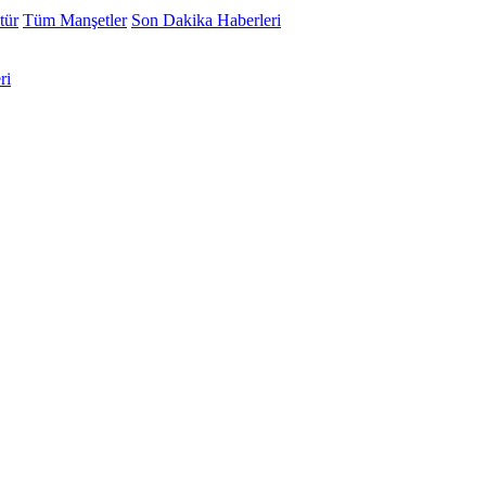
tür
Tüm Manşetler
Son Dakika Haberleri
ri