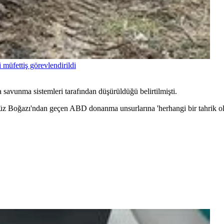
 müfettiş görevlendirildi
avunma sistemleri tarafından düşürüldüğü belirtilmişti.
ğazı'ndan geçen ABD donanma unsurlarına 'herhangi bir tahrik olma