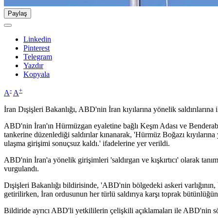
Paylaş
Linkedin
Pinterest
Telegram
Yazdır
Kopyala
-
+
A
A
İran Dışişleri Bakanlığı, ABD'nin İran kıyılarına yönelik saldırılarına i
ABD'nin İran'ın Hürmüzgan eyaletine bağlı Keşm Adası ve Benderabbas 
tankerine düzenlediği saldırılar kınanarak, 'Hürmüz Boğazı kıyılarına y
ulaşma girişimi sonuçsuz kaldı.' ifadelerine yer verildi.
ABD'nin İran'a yönelik girişimleri 'saldırgan ve kışkırtıcı' olarak tanı
vurgulandı.
Dışişleri Bakanlığı bildirisinde, 'ABD'nin bölgedeki askeri varlığının,
getirilirken, İran ordusunun her türlü saldırıya karşı toprak bütünlüğ
Bildiride ayrıcı ABD'li yetkililerin çelişkili açıklamaları ile ABD'nin s