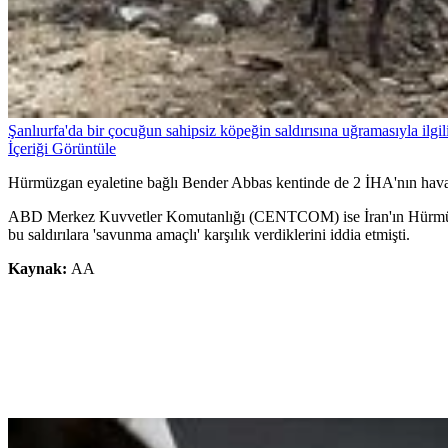
Şanlıurfa'da bir çocuğun sahipsiz köpeğin saldırısına uğramasıyla ilgili
İçeriği Görüntüle
Hürmüzgan eyaletine bağlı Bender Abbas kentinde de 2 İHA'nın hava s
ABD Merkez Kuvvetler Komutanlığı (CENTCOM) ise İran'ın Hürmüz Bo
bu saldırılara 'savunma amaçlı' karşılık verdiklerini iddia etmişti.
Kaynak:
AA