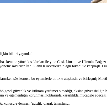
lişkin bildiri yayımladı.
kentine yönelik saldırıları ile yine Cask Limanı ve Hürmüz Boğazı civ
önelik saldırılar İran Silahlı Kuvvetleri'nin ağır tokadı ile karşılaştı.
mlanırken söz konusu bu eylemlerle birlikte ateşkesin ve Birleşmiş Miletl
 bölgesel güvenlik ve istikrara yardımcı olmadığı, aksine güvensizliğin 
ünün ve egemenliğin korunması noktasında kararlılıkla mücadele edeceği b
öz konusu eylemleri, 'acizlik' olarak tanımlandı.