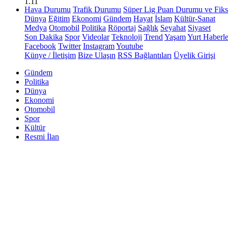
1.11
Hava Durumu
Trafik Durumu
Süper Lig Puan Durumu ve Fiks
Dünya
Eğitim
Ekonomi
Gündem
Hayat
İslam
Kültür-Sanat
Medya
Otomobil
Politika
Röportaj
Sağlık
Seyahat
Siyaset
Son Dakika
Spor
Videolar
Teknoloji
Trend
Yaşam
Yurt Haberle
Facebook
Twitter
Instagram
Youtube
Künye / İletişim
Bize Ulaşın
RSS Bağlantıları
Üyelik Girişi
Gündem
Politika
Dünya
Ekonomi
Otomobil
Spor
Kültür
Resmi İlan