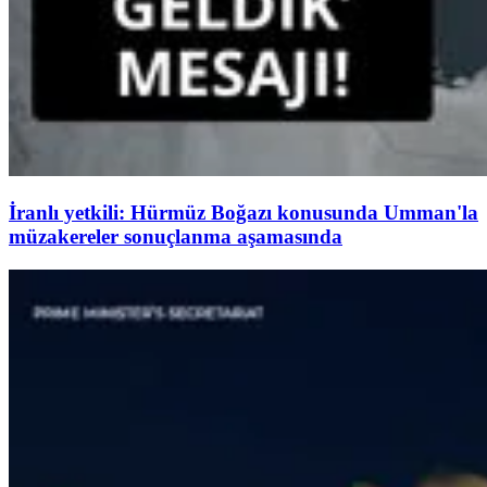
İranlı yetkili: Hürmüz Boğazı konusunda Umman'la
müzakereler sonuçlanma aşamasında