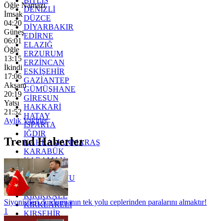
BİTLİS
Öğle Namazı
DENİZLİ
İmsak
DÜZCE
04:20
DİYARBAKIR
Güneş
EDİRNE
06:01
ELAZIĞ
Öğle
ERZURUM
13:15
ERZİNCAN
İkindi
ESKİŞEHİR
17:06
GAZİANTEP
Akşam
GÜMÜŞHANE
20:19
GİRESUN
Yatsı
HAKKARİ
21:52
HATAY
Aylık Vakitler
ISPARTA
IĞDIR
Trend Haberler
KAHRAMANMARAŞ
KARABÜK
KARAMAN
KARS
KASTAMONU
KAYSERİ
KIRIKKALE
Siyonistleri durdurmanın tek yolu ceplerinden paralarını almaktır!
KIRKLARELİ
1
KIRŞEHİR