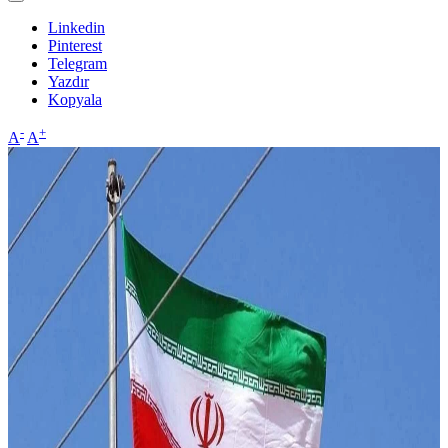
Linkedin
Pinterest
Telegram
Yazdır
Kopyala
-
+
A
A