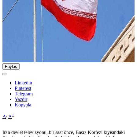
Paylaş
Linkedin
Pinterest
Telegram
Yazdır
Kopyala
-
+
A
A
İran devlet televizyonu, bir saat önce, Basra Körfezi kıyısındaki