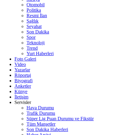
Otomobil
Politika
Resmi İlan
Sağlık
Seyahat
Son Dakika
Spor
Teknoloji
Trend
Yurt Haberleri
Foto Galeri
Video
Yazarlar
Röportaj
Biyografi
Anketler
Künye
İletişim
Servisler
Hava Durumu
Trafik Durumu
Süper Lig Puan Durumu ve Fikstür
Tüm Manşetler
Son Dakika Haberleri
Haber Arşivi