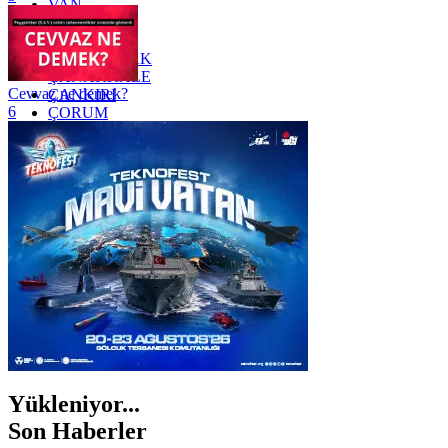
VAN
YALOVA
YOZGAT
ZONGULDAK
ÇANAKKALE
Cevvaz ne demek?
ÇANKIRI
6
ÇORUM
İSTANBUL
İZMİR
ŞANLIURFA
ŞIRNAK
Yükleniyor...
Son Haberler