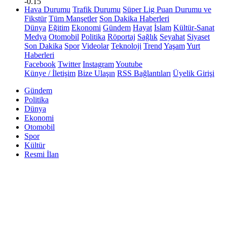
-0.15
Hava Durumu
Trafik Durumu
Süper Lig Puan Durumu ve
Fikstür
Tüm Manşetler
Son Dakika Haberleri
Dünya
Eğitim
Ekonomi
Gündem
Hayat
İslam
Kültür-Sanat
Medya
Otomobil
Politika
Röportaj
Sağlık
Seyahat
Siyaset
Son Dakika
Spor
Videolar
Teknoloji
Trend
Yaşam
Yurt
Haberleri
Facebook
Twitter
Instagram
Youtube
Künye / İletişim
Bize Ulaşın
RSS Bağlantıları
Üyelik Girişi
Gündem
Politika
Dünya
Ekonomi
Otomobil
Spor
Kültür
Resmi İlan