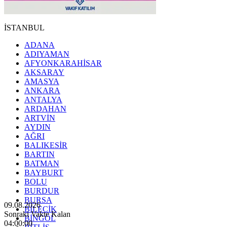
İSTANBUL
ADANA
ADIYAMAN
AFYONKARAHİSAR
AKSARAY
AMASYA
ANKARA
ANTALYA
ARDAHAN
ARTVİN
AYDIN
AĞRI
BALIKESİR
BARTIN
BATMAN
BAYBURT
BOLU
BURDUR
BURSA
09.08.2026
BİLECİK
Sonraki Vakte Kalan
BİNGÖL
03:59:58