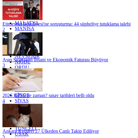
KOCAELİ
KONYA
KÜTAHYA
KİLİS
MALATYA
Etimesgut Belediyesi'ne soruşturma: 44 şüpheliye tutuklama talebi
MANİSA
2
MARDİN
MERSİN
MUĞLA
MUŞ
NEVŞEHİR
Aşırı Sıcakların İnsani ve Ekonomik Faturası Büyüyor
NİĞDE
3
ORDU
OSMANİYE
RİZE
SAKARYA
SAMSUN
SİNOP
2026 KPSS ne zaman? sınav tarihleri belli oldu
SİVAS
4
SİİRT
TEKİRDAĞ
TOKAT
TRABZON
TUNCELİ
Ankara Kedileri 27 Ülkeden Canlı Takip Ediliyor
UŞAK
5