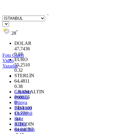
°
28
DOLAR
47,7436
0.18
Foto Galeri
EURO
Video
55,2510
Yazarlar
0.32
STERLİN
64,4811
0.38
GRAM ALTIN
Gündem
6660.55
Politika
0
Dünya
BİST100
Ekonomi
13.779
Otomobil
-14
Spor
BITCOIN
Kültür
64.840,97
Resmi İlan