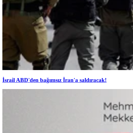
İsrail ABD'den bağımsız İran'a saldıracak!