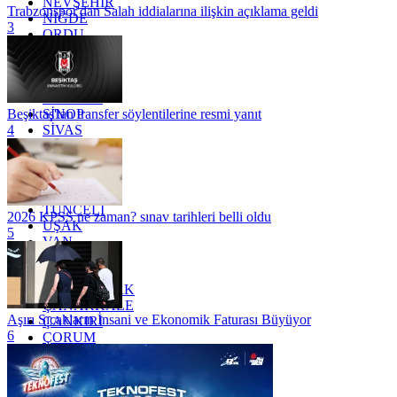
NEVŞEHİR
Trabzonspor'dan Salah iddialarına ilişkin açıklama geldi
NİĞDE
3
ORDU
OSMANİYE
RİZE
SAKARYA
SAMSUN
SİNOP
Beşiktaş'tan transfer söylentilerine resmi yanıt
SİVAS
4
SİİRT
TEKİRDAĞ
TOKAT
TRABZON
TUNCELİ
2026 KPSS ne zaman? sınav tarihleri belli oldu
UŞAK
5
VAN
YALOVA
YOZGAT
ZONGULDAK
ÇANAKKALE
Aşırı Sıcakların İnsani ve Ekonomik Faturası Büyüyor
ÇANKIRI
6
ÇORUM
İSTANBUL
İZMİR
ŞANLIURFA