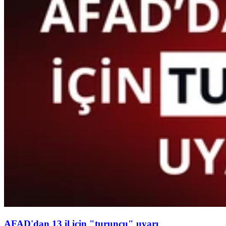
AFAD'dan 13 il için "turuncu" uyarı