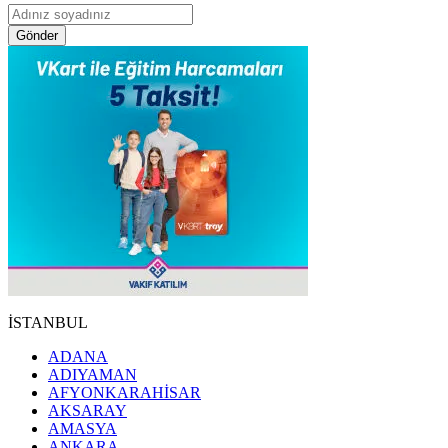
Gönder
İSTANBUL
ADANA
ADIYAMAN
AFYONKARAHİSAR
AKSARAY
AMASYA
ANKARA