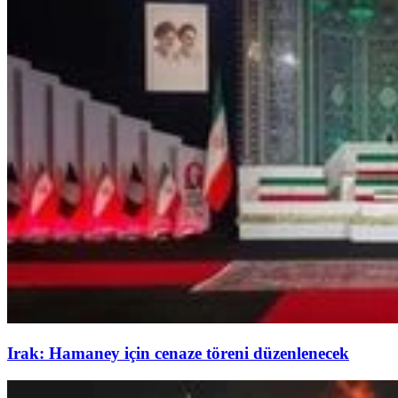
Irak: Hamaney için cenaze töreni düzenlenecek