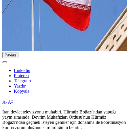
Paylaş
Linkedin
Pinterest
Telegram
Yazdır
Kopyala
-
+
A
A
İran devlet televizyonu muhabiri, Hürmüz Boğazı'ndan yaptığı
yayın sırasında, Devrim Muhafızları Ordusu'nun Hürmüz
Boğazı'ndan geçmek isteyen gemiler için donanma ile koordinasyon
kurma zorunluluğunu sürdürdüğünü belirtti.