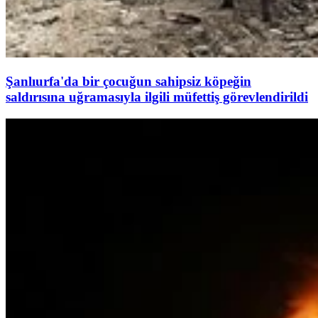
Şanlıurfa'da bir çocuğun sahipsiz köpeğin
saldırısına uğramasıyla ilgili müfettiş görevlendirildi