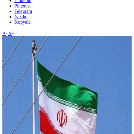
Linkedin
Pinterest
Telegram
Yazdır
Kopyala
-
+
A
A