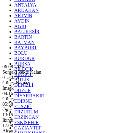
ANTALYA
ARDAHAN
ARTVİN
AYDIN
AĞRI
BALIKESİR
BARTIN
BATMAN
BAYBURT
BOLU
BURDUR
BURSA
06.08.2026
BİLECİK
Sonraki Vakte Kalan
BİNGÖL
01:30:47
BİTLİS
Güneş Namazı
DENİZLİ
İmsak
DÜZCE
04:16
DİYARBAKIR
Güneş
EDİRNE
05:58
ELAZIĞ
Öğle
ERZURUM
13:15
ERZİNCAN
İkindi
ESKİŞEHİR
17:08
GAZİANTEP
Akşam