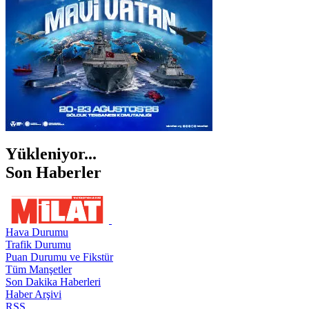
ŞIRNAK
Yükleniyor...
Son Haberler
Hava Durumu
Trafik Durumu
Puan Durumu ve Fikstür
Tüm Manşetler
Son Dakika Haberleri
Haber Arşivi
RSS