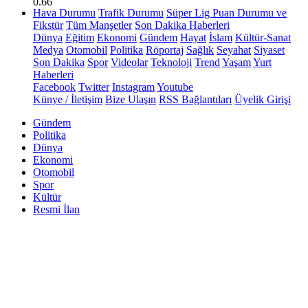
0.66
Hava Durumu
Trafik Durumu
Süper Lig Puan Durumu ve
Fikstür
Tüm Manşetler
Son Dakika Haberleri
Dünya
Eğitim
Ekonomi
Gündem
Hayat
İslam
Kültür-Sanat
Medya
Otomobil
Politika
Röportaj
Sağlık
Seyahat
Siyaset
Son Dakika
Spor
Videolar
Teknoloji
Trend
Yaşam
Yurt
Haberleri
Facebook
Twitter
Instagram
Youtube
Künye / İletişim
Bize Ulaşın
RSS Bağlantıları
Üyelik Girişi
Gündem
Politika
Dünya
Ekonomi
Otomobil
Spor
Kültür
Resmi İlan