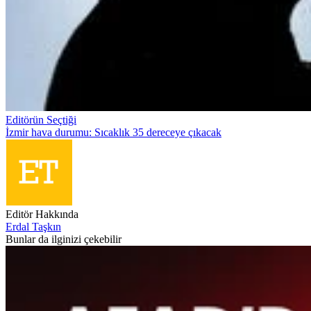
Editörün Seçtiği
İzmir hava durumu: Sıcaklık 35 dereceye çıkacak
Editör Hakkında
Erdal Taşkın
Bunlar da ilginizi çekebilir