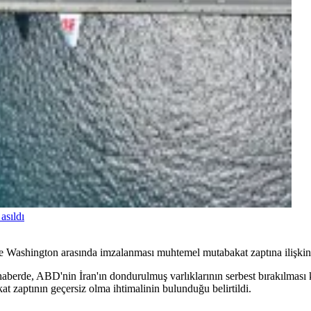
asıldı
le Washington arasında imzalanması muhtemel mutabakat zaptına ilişkin 
n haberde, ABD'nin İran'ın dondurulmuş varlıklarının serbest bırakılmas
zaptının geçersiz olma ihtimalinin bulunduğu belirtildi.