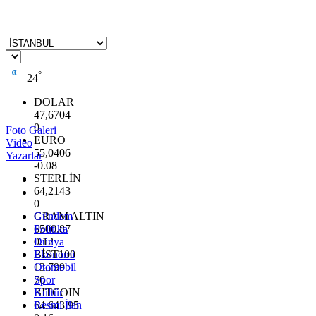
°
24
DOLAR
47,6704
0
Foto Galeri
EURO
Video
55,0406
Yazarlar
-0.08
STERLİN
64,2143
0
GRAM ALTIN
Gündem
6500.87
Politika
0.12
Dünya
BİST100
Ekonomi
13.799
Otomobil
70
Spor
BITCOIN
Kültür
64.643,95
Resmi İlan