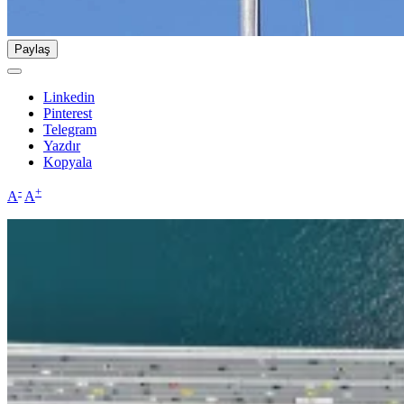
Paylaş
Linkedin
Pinterest
Telegram
Yazdır
Kopyala
-
+
A
A