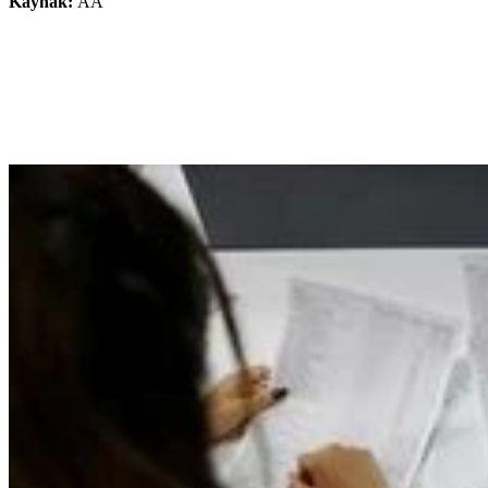
Kaynak:
AA