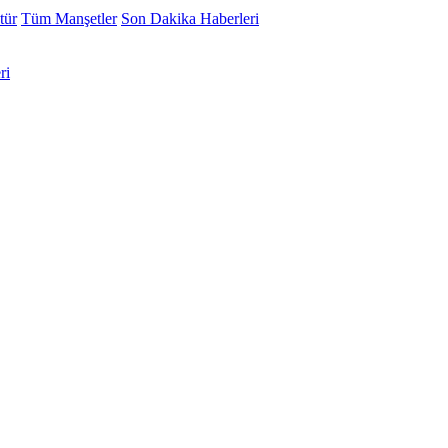
tür
Tüm Manşetler
Son Dakika Haberleri
ri