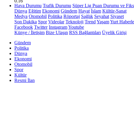
0.16
Hava Durumu
Trafik Durumu
Süper Lig Puan Durumu ve Fiks
Dünya
Eğitim
Ekonomi
Gündem
Hayat
İslam
Kültür-Sanat
Medya
Otomobil
Politika
Röportaj
Sağlık
Seyahat
Siyaset
Son Dakika
Spor
Videolar
Teknoloji
Trend
Yaşam
Yurt Haberle
Facebook
Twitter
Instagram
Youtube
Künye / İletişim
Bize Ulaşın
RSS Bağlantıları
Üyelik Girişi
Gündem
Politika
Dünya
Ekonomi
Otomobil
Spor
Kültür
Resmi İlan