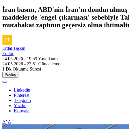
İran basını, ABD'nin İran'ın dondurulmuş 
maddelerde 'engel çıkarması' sebebiyle T
mutabakat zaptının geçersiz olma ihtimal
Erdal Taşkın
Editör
24.05.2026 - 19:59
Yayınlanma
24.05.2026 - 22:51
Güncelleme
1 Dk
Okunma Süresi
Paylaş
Linkedin
Pinterest
Telegram
Yazdır
Kopyala
-
+
A
A