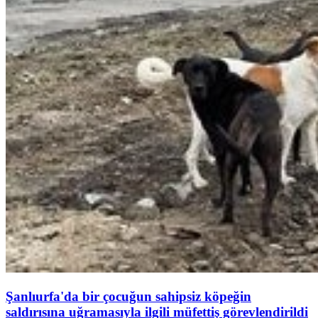
Şanlıurfa'da bir çocuğun sahipsiz köpeğin
saldırısına uğramasıyla ilgili müfettiş görevlendirildi