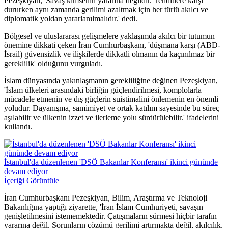
Pezeşkiyan, 'Savaş kimsenin yararına değildir. Tehditlere karşı
dururken aynı zamanda gerilimi azaltmak için her türlü akılcı ve
diplomatik yoldan yararlanılmalıdır.' dedi.
Bölgesel ve uluslararası gelişmelere yaklaşımda akılcı bir tutumun
önemine dikkati çeken İran Cumhurbaşkanı, 'düşmana karşı (ABD-
İsrail) güvensizlik ve ilişkilerde dikkatli olmanın da kaçınılmaz bir
gereklilik' olduğunu vurguladı.
İslam dünyasında yakınlaşmanın gerekliliğine değinen Pezeşkiyan,
'İslam ülkeleri arasındaki birliğin güçlendirilmesi, komplolarla
mücadele etmenin ve dış güçlerin suistimalini önlemenin en önemli
yoludur. Dayanışma, samimiyet ve ortak katılım sayesinde bu süreç
aşılabilir ve ülkenin izzet ve ilerleme yolu sürdürülebilir.' ifadelerini
kullandı.
İstanbul'da düzenlenen 'DSÖ Bakanlar Konferansı' ikinci gününde
devam ediyor
İçeriği Görüntüle
İran Cumhurbaşkanı Pezeşkiyan, Bilim, Araştırma ve Teknoloji
Bakanlığına yaptığı ziyarette, 'İran İslam Cumhuriyeti, savaşın
genişletilmesini istememektedir. Çatışmaların sürmesi hiçbir tarafın
yararına değil. Sorunların çözümü gerilimi artırmakta değil, akılcılık,