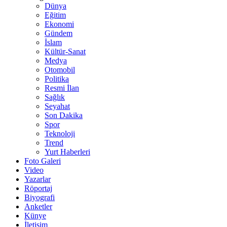
Dünya
Eğitim
Ekonomi
Gündem
İslam
Kültür-Sanat
Medya
Otomobil
Politika
Resmi İlan
Sağlık
Seyahat
Son Dakika
Spor
Teknoloji
Trend
Yurt Haberleri
Foto Galeri
Video
Yazarlar
Röportaj
Biyografi
Anketler
Künye
İletişim