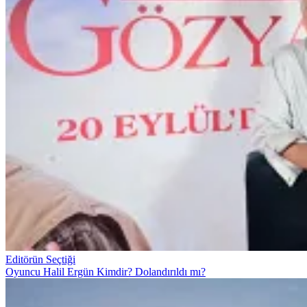
Editörün Seçtiği
Oyuncu Halil Ergün Kimdir? Dolandırıldı mı?