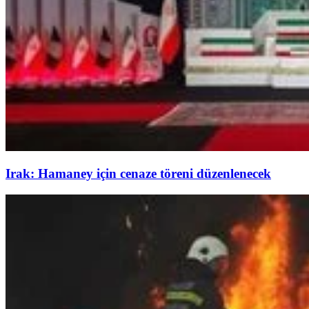
Irak: Hamaney için cenaze töreni düzenlenecek