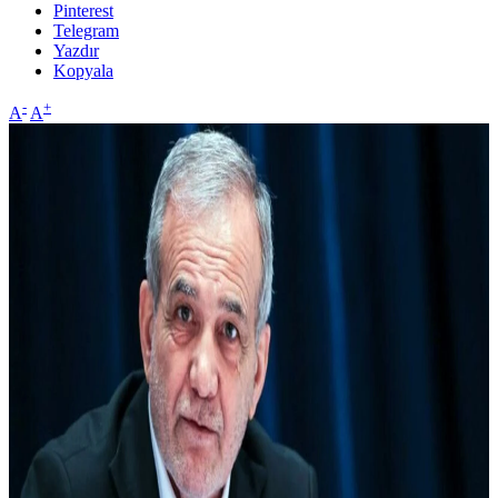
Pinterest
Telegram
Yazdır
Kopyala
-
+
A
A