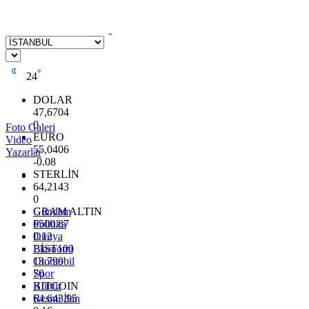
°
24
DOLAR
47,6704
0
Foto Galeri
EURO
Video
55,0406
Yazarlar
-0.08
STERLİN
64,2143
0
GRAM ALTIN
Gündem
6500.87
Politika
0.12
Dünya
BİST100
Ekonomi
13.799
Otomobil
70
Spor
BITCOIN
Kültür
64.643,95
Resmi İlan