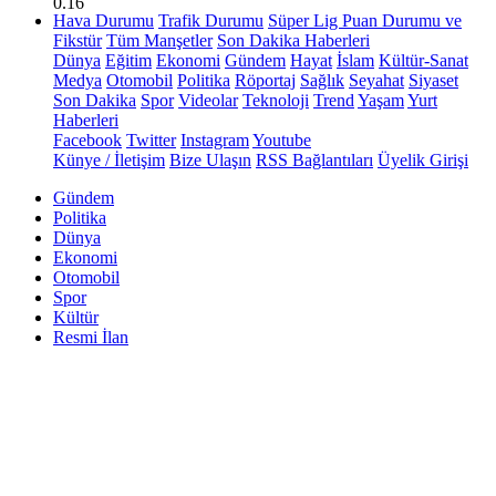
0.16
Hava Durumu
Trafik Durumu
Süper Lig Puan Durumu ve
Fikstür
Tüm Manşetler
Son Dakika Haberleri
Dünya
Eğitim
Ekonomi
Gündem
Hayat
İslam
Kültür-Sanat
Medya
Otomobil
Politika
Röportaj
Sağlık
Seyahat
Siyaset
Son Dakika
Spor
Videolar
Teknoloji
Trend
Yaşam
Yurt
Haberleri
Facebook
Twitter
Instagram
Youtube
Künye / İletişim
Bize Ulaşın
RSS Bağlantıları
Üyelik Girişi
Gündem
Politika
Dünya
Ekonomi
Otomobil
Spor
Kültür
Resmi İlan