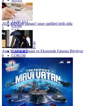
SİVAS
4
SİİRT
TEKİRDAĞ
TOKAT
TRABZON
TUNCELİ
2026 KPSS ne zaman? sınav tarihleri belli oldu
UŞAK
5
VAN
YALOVA
YOZGAT
ZONGULDAK
ÇANAKKALE
Aşırı Sıcakların İnsani ve Ekonomik Faturası Büyüyor
ÇANKIRI
6
ÇORUM
İSTANBUL
İZMİR
ŞANLIURFA
ŞIRNAK