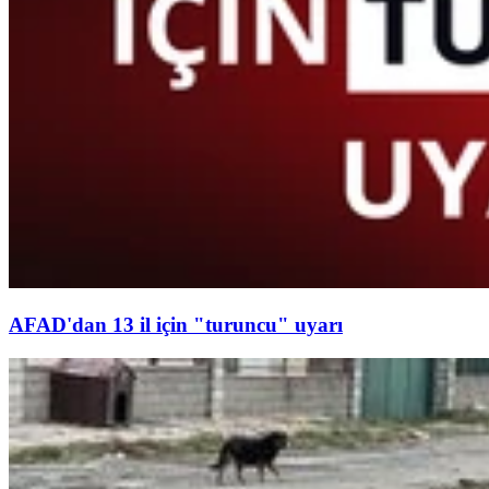
AFAD'dan 13 il için "turuncu" uyarı