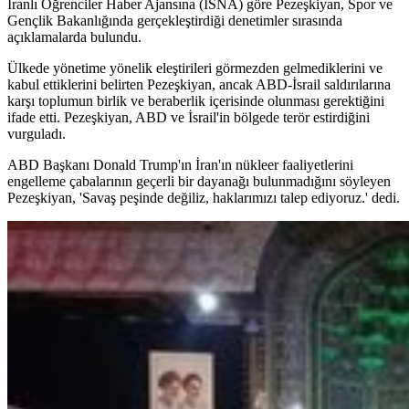
İranlı Öğrenciler Haber Ajansına (ISNA) göre Pezeşkiyan, Spor ve
Gençlik Bakanlığında gerçekleştirdiği denetimler sırasında
açıklamalarda bulundu.
Ülkede yönetime yönelik eleştirileri görmezden gelmediklerini ve
kabul ettiklerini belirten Pezeşkiyan, ancak ABD-İsrail saldırılarına
karşı toplumun birlik ve beraberlik içerisinde olunması gerektiğini
ifade etti. Pezeşkiyan, ABD ve İsrail'in bölgede terör estirdiğini
vurguladı.
ABD Başkanı Donald Trump'ın İran'ın nükleer faaliyetlerini
engelleme çabalarının geçerli bir dayanağı bulunmadığını söyleyen
Pezeşkiyan, 'Savaş peşinde değiliz, haklarımızı talep ediyoruz.' dedi.