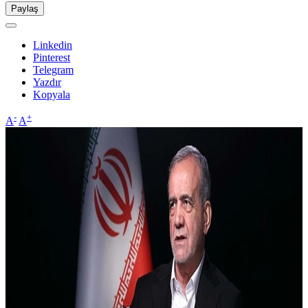
Paylaş
Linkedin
Pinterest
Telegram
Yazdır
Kopyala
-
+
A
A