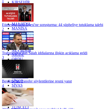
1
KIRŞEHİR
KOCAELİ
KONYA
KÜTAHYA
KİLİS
MALATYA
Etimesgut Belediyesi'ne soruşturma: 44 şüpheliye tutuklama talebi
MANİSA
2
MARDİN
MERSİN
MUĞLA
MUŞ
NEVŞEHİR
Trabzonspor'dan Salah iddialarına ilişkin açıklama geldi
NİĞDE
3
ORDU
OSMANİYE
RİZE
SAKARYA
SAMSUN
SİNOP
Beşiktaş'tan transfer söylentilerine resmi yanıt
SİVAS
4
SİİRT
TEKİRDAĞ
TOKAT
TRABZON
TUNCELİ