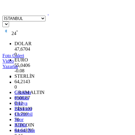
°
24
DOLAR
47,6704
0
Foto Galeri
EURO
Video
55,0406
Yazarlar
-0.08
STERLİN
64,2143
0
GRAM ALTIN
Gündem
6500.87
Politika
0.12
Dünya
BİST100
Ekonomi
13.799
Otomobil
70
Spor
BITCOIN
Kültür
64.643,95
Resmi İlan