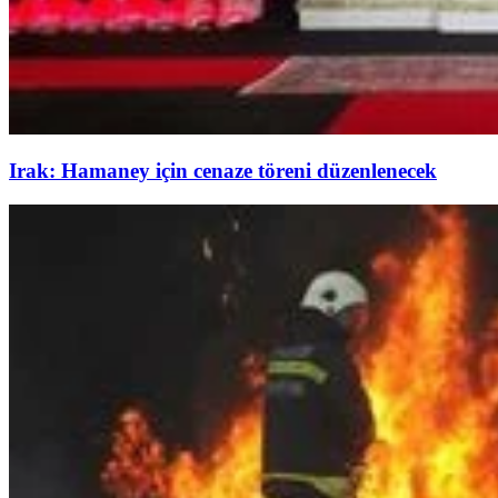
Irak: Hamaney için cenaze töreni düzenlenecek