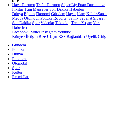
0.16
Hava Durumu
Trafik Durumu
Süper Lig Puan Durumu ve
Fikstür
Tüm Manşetler
Son Dakika Haberleri
Dünya
Eğitim
Ekonomi
Gündem
Hayat
İslam
Kültür-Sanat
Medya
Otomobil
Politika
Röportaj
Sağlık
Seyahat
Siyaset
Son Dakika
Spor
Videolar
Teknoloji
Trend
Yaşam
Yurt
Haberleri
Facebook
Twitter
Instagram
Youtube
Künye / İletişim
Bize Ulaşın
RSS Bağlantıları
Üyelik Girişi
Gündem
Politika
Dünya
Ekonomi
Otomobil
Spor
Kültür
Resmi İlan