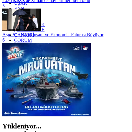
2026 KPSS ne zaman? sınav tarihleri belli oldu
UŞAK
5
VAN
YALOVA
YOZGAT
ZONGULDAK
ÇANAKKALE
Aşırı Sıcakların İnsani ve Ekonomik Faturası Büyüyor
ÇANKIRI
6
ÇORUM
İSTANBUL
İZMİR
ŞANLIURFA
ŞIRNAK
Yükleniyor...