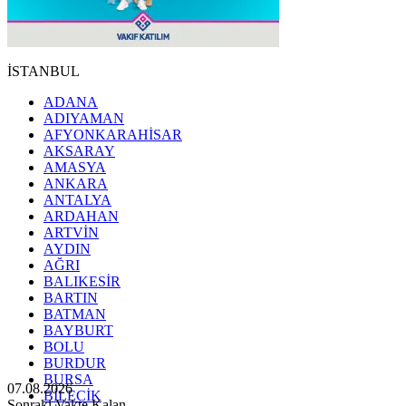
İSTANBUL
ADANA
ADIYAMAN
AFYONKARAHİSAR
AKSARAY
AMASYA
ANKARA
ANTALYA
ARDAHAN
ARTVİN
AYDIN
AĞRI
BALIKESİR
BARTIN
BATMAN
BAYBURT
BOLU
BURDUR
BURSA
07.08.2026
BİLECİK
Sonraki Vakte Kalan