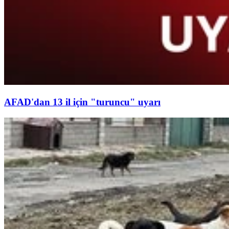
AFAD'dan 13 il için "turuncu" uyarı