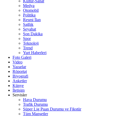
Kültür-Sanat
Medya
Otomobil
Politika
Resmi İlan
Sağlık
Seyahat
Son Dakika
Spor
Teknoloji
Trend
Yurt Haberleri
Foto Galeri
Video
Yazarlar
Röportaj
Biyografi
Anketler
Künye
İletişim
Servisler
Hava Durumu
Trafik Durumu
Süper Lig Puan Durumu ve Fikstür
Tüm Manşetler