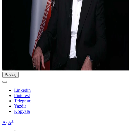
Paylaş
Linkedin
Pinterest
Telegram
Yazdır
Kopyala
-
+
A
A