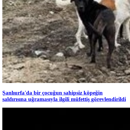
Şanlıurfa'da bir çocuğun sahipsiz köpeğin
saldırısına uğramasıyla ilgili müfettiş görevlendirildi