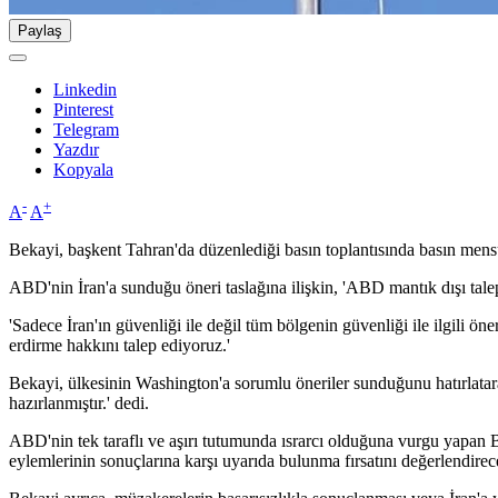
Paylaş
Linkedin
Pinterest
Telegram
Yazdır
Kopyala
-
+
A
A
Bekayi, başkent Tahran'da düzenlediği basın toplantısında basın mensup
ABD'nin İran'a sunduğu öneri taslağına ilişkin, 'ABD mantık dışı talepl
'Sadece İran'ın güvenliği ile değil tüm bölgenin güvenliği ile ilgili ö
erdirme hakkını talep ediyoruz.'
Bekayi, ülkesinin Washington'a sorumlu öneriler sunduğunu hatırlatara
hazırlanmıştır.' dedi.
ABD'nin tek taraflı ve aşırı tutumunda ısrarcı olduğuna vurgu yapan 
eylemlerinin sonuçlarına karşı uyarıda bulunma fırsatını değerlendire