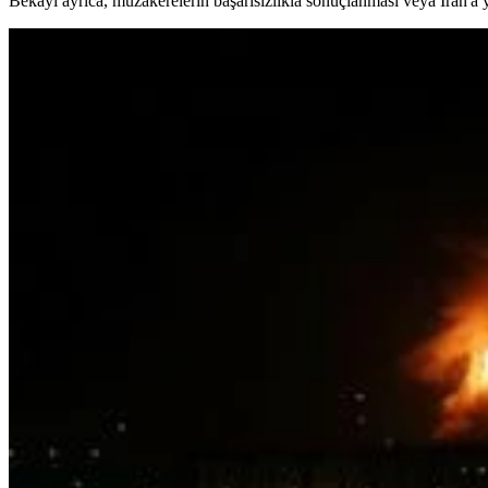
Bekayi ayrıca, müzakerelerin başarısızlıkla sonuçlanması veya İran'a y