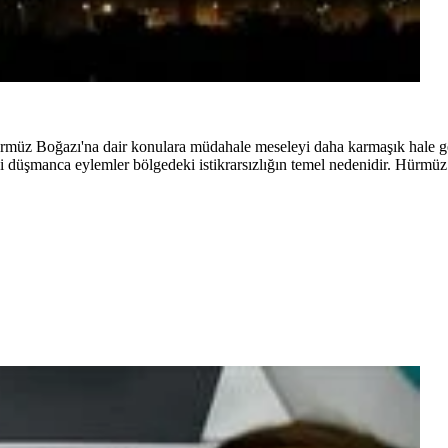
rmüz Boğazı'na dair konulara müdahale meseleyi daha karmaşık hale ge
i düşmanca eylemler bölgedeki istikrarsızlığın temel nedenidir. Hürmüz