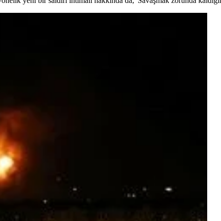
önelik yeni bir saldırı ihtimali hakkında da, 'Savaşmak zorunda kaldığı