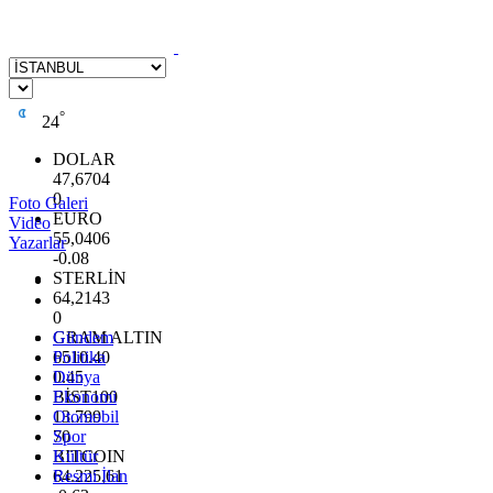
°
24
DOLAR
47,6704
0
Foto Galeri
EURO
Video
55,0406
Yazarlar
-0.08
STERLİN
64,2143
0
GRAM ALTIN
Gündem
6510.40
Politika
0.45
Dünya
BİST100
Ekonomi
13.799
Otomobil
70
Spor
BITCOIN
Kültür
64.225,61
Resmi İlan