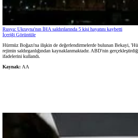
Rusya: Ukrayna'nın İHA saldırılarında 5 kişi hayatını kaybetti
İçeriği Görüntüle
Hürmüz Boğazı'na ilişkin de değerlendirmelerde bulunan Bekayi, 'Hü
rejimin saldırganlığından kaynaklanmaktadır. ABD'nin gerçekleştirdiğ
ifadelerini kullandı.
Kaynak:
AA