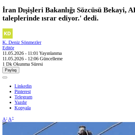
İran Dışişleri Bakanlığı Sözcüsü Bekayi, A
taleplerinde ısrar ediyor.' dedi.
K. Deniz Sönmezler
Editör
11.05.2026 - 11:01
Yayınlanma
11.05.2026 - 12:06
Güncelleme
1 Dk
Okunma Süresi
Paylaş
Linkedin
Pinterest
Telegram
Yazdır
Kopyala
-
+
A
A