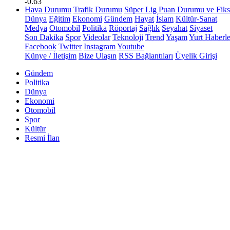
-0.63
Hava Durumu
Trafik Durumu
Süper Lig Puan Durumu ve Fiks
Dünya
Eğitim
Ekonomi
Gündem
Hayat
İslam
Kültür-Sanat
Medya
Otomobil
Politika
Röportaj
Sağlık
Seyahat
Siyaset
Son Dakika
Spor
Videolar
Teknoloji
Trend
Yaşam
Yurt Haberle
Facebook
Twitter
Instagram
Youtube
Künye / İletişim
Bize Ulaşın
RSS Bağlantıları
Üyelik Girişi
Gündem
Politika
Dünya
Ekonomi
Otomobil
Spor
Kültür
Resmi İlan