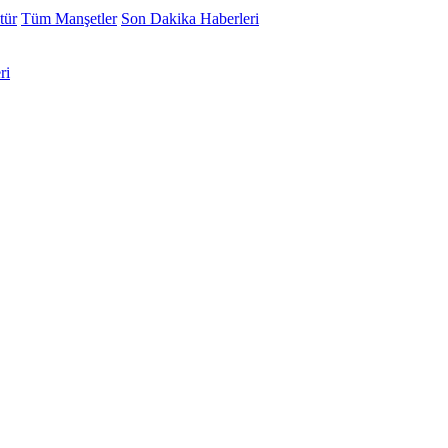
tür
Tüm Manşetler
Son Dakika Haberleri
ri