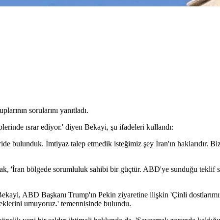
larının sorularını yanıtladı.
erinde ısrar ediyor.' diyen Bekayi, şu ifadeleri kullandı:
neride bulunduk. İmtiyaz talep etmedik isteğimiz şey İran'ın haklarıdır. B
k, 'İran bölgede sorumluluk sahibi bir güçtür. ABD'ye sunduğu teklif s
Bekayi, ABD Başkanı Trump'ın Pekin ziyaretine ilişkin 'Çinli dostlarım
ceklerini umuyoruz.' temennisinde bulundu.