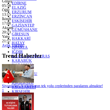
Güneş
EDİRNE
05:58
ELAZIĞ
Öğle
ERZURUM
13:15
ERZİNCAN
İkindi
ESKİŞEHİR
17:08
GAZİANTEP
Akşam
GÜMÜŞHANE
20:23
GİRESUN
Yatsı
HAKKARİ
21:57
HATAY
Aylık Vakitler
ISPARTA
IĞDIR
Trend Haberler
KAHRAMANMARAŞ
KARABÜK
KARAMAN
KARS
KASTAMONU
KAYSERİ
KIRIKKALE
Siyonistleri durdurmanın tek yolu ceplerinden paralarını almaktır!
KIRKLARELİ
1
KIRŞEHİR
KOCAELİ
KONYA
KÜTAHYA
KİLİS