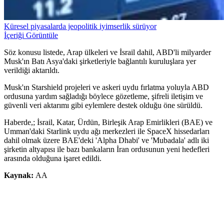
Küresel piyasalarda jeopolitik iyimserlik sürüyor
İçeriği Görüntüle
Söz konusu listede, Arap ülkeleri ve İsrail dahil, ABD'li milyarder
Musk'ın Batı Asya'daki şirketleriyle bağlantılı kuruluşlara yer
verildiği aktarıldı.
Musk'ın Starshield projeleri ve askeri uydu fırlatma yoluyla ABD
ordusuna yardım sağladığı böylece gözetleme, şifreli iletişim ve
güvenli veri aktarımı gibi eylemlere destek olduğu öne sürüldü.
Haberde,; İsrail, Katar, Ürdün, Birleşik Arap Emirlikleri (BAE) ve
Umman'daki Starlink uydu ağı merkezleri ile SpaceX hissedarları
dahil olmak üzere BAE'deki 'Alpha Dhabi' ve 'Mubadala' adlı iki
şirketin altyapısı ile bazı bankaların İran ordusunun yeni hedefleri
arasında olduğuna işaret edildi.
Kaynak:
AA