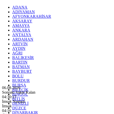
ADANA
ADIYAMAN
AFYONKARAHİSAR
AKSARAY
AMASYA
ANKARA
ANTALYA
ARDAHAN
ARTVİN
AYDIN
AĞRI
BALIKESİR
BARTIN
BATMAN
BAYBURT
BOLU
BURDUR
BURSA
06.08.2026
BİLECİK
Sonraki Vakte Kalan
BİNGÖL
04:30:15
BİTLİS
İmsak Namazı
DENİZLİ
İmsak
DÜZCE
04:16
DİYARBAKIR