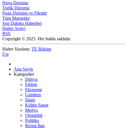
Hava Durumu
Trafik Durumu
Puan Durumu ve Fikstür
Tüm Manşetler
Son Dakika Haberleri
Haber Arşivi
RSS
Copyright © 2025. Her hakkı saklıdır.
Haber Yazılımı:
TE Bilişim
Üst
Ana Sayfa
Kategoriler
Dünya
Eğitim
Ekonomi
Gündem
İslam
Kültür-Sanat
Medya
Otomobil
Politika
Resmi İlan