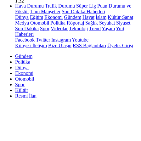
1.32
Hava Durumu
Trafik Durumu
Süper Lig Puan Durumu ve
Fikstür
Tüm Manşetler
Son Dakika Haberleri
Dünya
Eğitim
Ekonomi
Gündem
Hayat
İslam
Kültür-Sanat
Medya
Otomobil
Politika
Röportaj
Sağlık
Seyahat
Siyaset
Son Dakika
Spor
Videolar
Teknoloji
Trend
Yaşam
Yurt
Haberleri
Facebook
Twitter
Instagram
Youtube
Künye / İletişim
Bize Ulaşın
RSS Bağlantıları
Üyelik Girişi
Gündem
Politika
Dünya
Ekonomi
Otomobil
Spor
Kültür
Resmi İlan