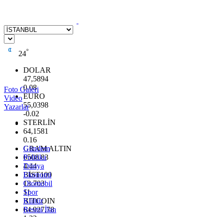
°
24
DOLAR
47,5894
0.08
Foto Galeri
EURO
Video
55,0398
Yazarlar
-0.02
STERLİN
64,1581
0.16
GRAM ALTIN
Gündem
6508.83
Politika
4.44
Dünya
BİST100
Ekonomi
13.703
Otomobil
11
Spor
BITCOIN
Kültür
64.927,78
Resmi İlan