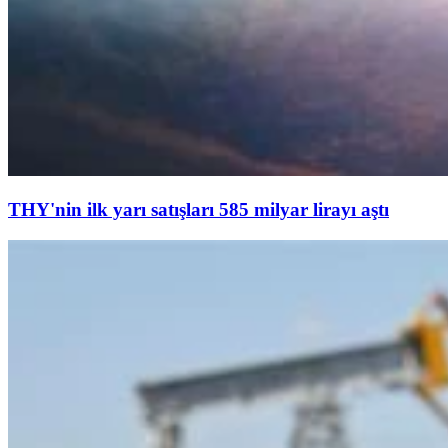
THY'nin ilk yarı satışları 585 milyar lirayı aştı