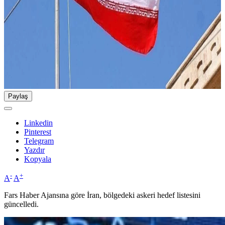
Paylaş
Linkedin
Pinterest
Telegram
Yazdır
Kopyala
-
+
A
A
Fars Haber Ajansına göre İran, bölgedeki askeri hedef listesini
güncelledi.