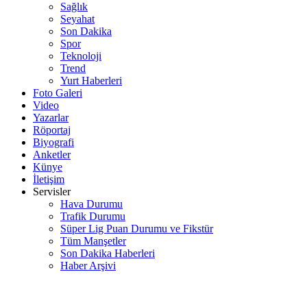
Sağlık
Seyahat
Son Dakika
Spor
Teknoloji
Trend
Yurt Haberleri
Foto Galeri
Video
Yazarlar
Röportaj
Biyografi
Anketler
Künye
İletişim
Servisler
Hava Durumu
Trafik Durumu
Süper Lig Puan Durumu ve Fikstür
Tüm Manşetler
Son Dakika Haberleri
Haber Arşivi