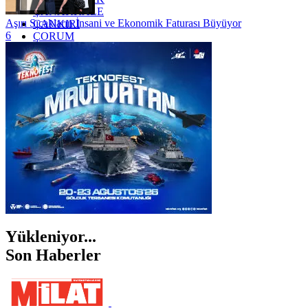
ÇANAKKALE
Aşırı Sıcakların İnsani ve Ekonomik Faturası Büyüyor
ÇANKIRI
6
ÇORUM
İSTANBUL
İZMİR
ŞANLIURFA
ŞIRNAK
Yükleniyor...
Son Haberler