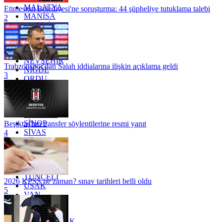
MALATYA
Etimesgut Belediyesi'ne soruşturma: 44 şüpheliye tutuklama talebi
MANİSA
2
MARDİN
MERSİN
MUĞLA
MUŞ
NEVŞEHİR
Trabzonspor'dan Salah iddialarına ilişkin açıklama geldi
NİĞDE
3
ORDU
OSMANİYE
RİZE
SAKARYA
SAMSUN
SİNOP
Beşiktaş'tan transfer söylentilerine resmi yanıt
SİVAS
4
SİİRT
TEKİRDAĞ
TOKAT
TRABZON
TUNCELİ
2026 KPSS ne zaman? sınav tarihleri belli oldu
UŞAK
5
VAN
YALOVA
YOZGAT
ZONGULDAK