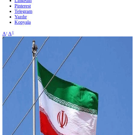
Linkedin
Pinterest
Telegram
Yazdır
Kopyala
-
+
A
A