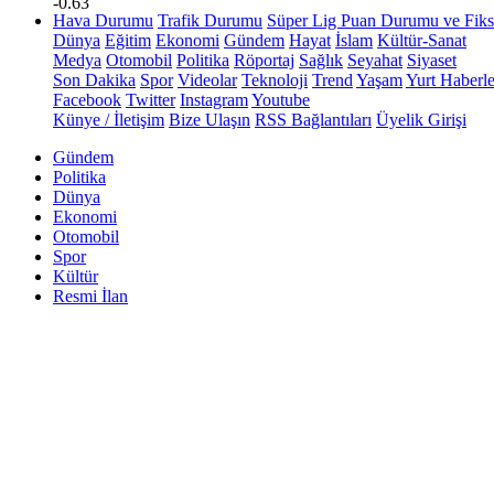
-0.63
Hava Durumu
Trafik Durumu
Süper Lig Puan Durumu ve Fiks
Dünya
Eğitim
Ekonomi
Gündem
Hayat
İslam
Kültür-Sanat
Medya
Otomobil
Politika
Röportaj
Sağlık
Seyahat
Siyaset
Son Dakika
Spor
Videolar
Teknoloji
Trend
Yaşam
Yurt Haberle
Facebook
Twitter
Instagram
Youtube
Künye / İletişim
Bize Ulaşın
RSS Bağlantıları
Üyelik Girişi
Gündem
Politika
Dünya
Ekonomi
Otomobil
Spor
Kültür
Resmi İlan