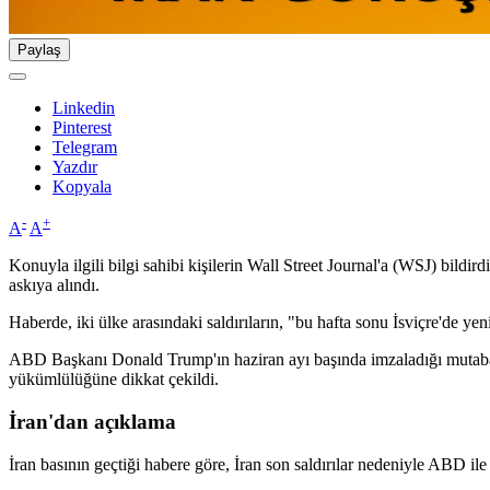
Paylaş
Linkedin
Pinterest
Telegram
Yazdır
Kopyala
-
+
A
A
Konuyla ilgili bilgi sahibi kişilerin Wall Street Journal'a (WSJ) bil
askıya alındı.
Haberde, iki ülke arasındaki saldırıların, "bu hafta sonu İsviçre'de y
ABD Başkanı Donald Trump'ın haziran ayı başında imzaladığı mutabakat
yükümlülüğüne dikkat çekildi.
İran'dan açıklama
İran basının geçtiği habere göre, İran son saldırılar nedeniyle ABD il