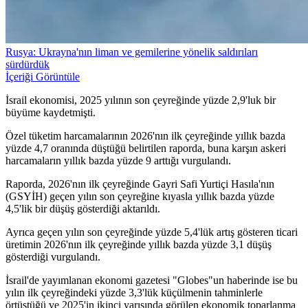
Rusya: Ukrayna'nın liman ve gemilerine yönelik saldırıları
sürdürdük
İçeriği Görüntüle
İsrail ekonomisi, 2025 yılının son çeyreğinde yüzde 2,9'luk bir
büyüme kaydetmişti.
Özel tüketim harcamalarının 2026'nın ilk çeyreğinde yıllık bazda
yüzde 4,7 oranında düştüğü belirtilen raporda, buna karşın askeri
harcamaların yıllık bazda yüzde 9 arttığı vurgulandı.
Raporda, 2026'nın ilk çeyreğinde Gayri Safi Yurtiçi Hasıla'nın
(GSYİH) geçen yılın son çeyreğine kıyasla yıllık bazda yüzde
4,5'lik bir düşüş gösterdiği aktarıldı.
Ayrıca geçen yılın son çeyreğinde yüzde 5,4'lük artış gösteren ticari
üretimin 2026'nın ilk çeyreğinde yıllık bazda yüzde 3,1 düşüş
gösterdiği vurgulandı.
İsrail'de yayımlanan ekonomi gazetesi "Globes"un haberinde ise bu
yılın ilk çeyreğindeki yüzde 3,3'lük küçülmenin tahminlerle
örtüştüğü ve 2025'in ikinci yarısında görülen ekonomik toparlanma