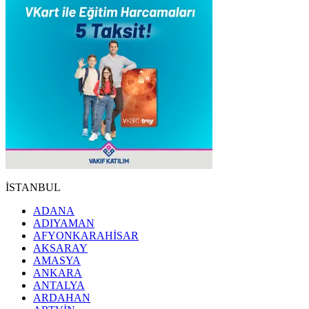
İSTANBUL
ADANA
ADIYAMAN
AFYONKARAHİSAR
AKSARAY
AMASYA
ANKARA
ANTALYA
ARDAHAN