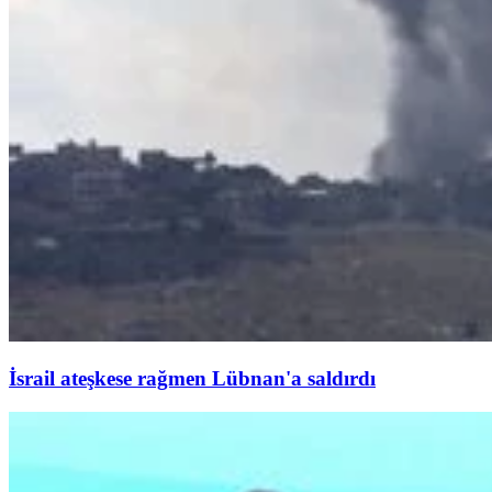
İsrail ateşkese rağmen Lübnan'a saldırdı