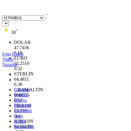
°
30
DOLAR
47,7436
0.18
Foto Galeri
EURO
Video
55,2510
Yazarlar
0.32
STERLİN
64,4811
0.38
GRAM ALTIN
Gündem
6660.55
Politika
0.03
Dünya
BİST100
Ekonomi
13.779
Otomobil
-14
Spor
BITCOIN
Kültür
64.944,08
Resmi İlan