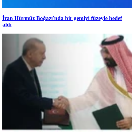
İran Hürmüz Boğazı'nda bir gemiyi füzeyle hedef
aldı