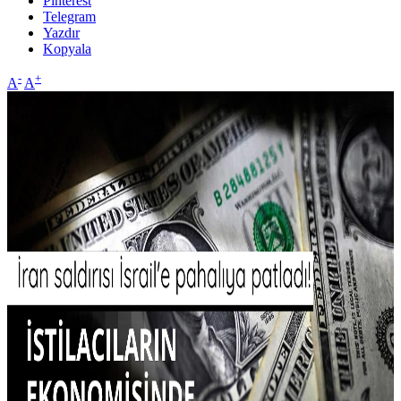
Pinterest
Telegram
Yazdır
Kopyala
-
+
A
A