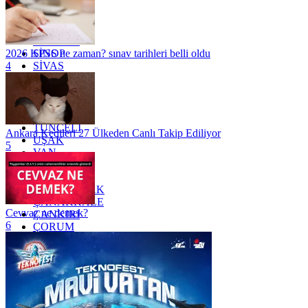
OSMANİYE
RİZE
SAKARYA
SAMSUN
SİNOP
2026 KPSS ne zaman? sınav tarihleri belli oldu
SİVAS
4
SİİRT
TEKİRDAĞ
TOKAT
TRABZON
TUNCELİ
Ankara Kedileri 27 Ülkeden Canlı Takip Ediliyor
UŞAK
5
VAN
YALOVA
YOZGAT
ZONGULDAK
ÇANAKKALE
Cevvaz ne demek?
ÇANKIRI
6
ÇORUM
İSTANBUL
İZMİR
ŞANLIURFA
ŞIRNAK