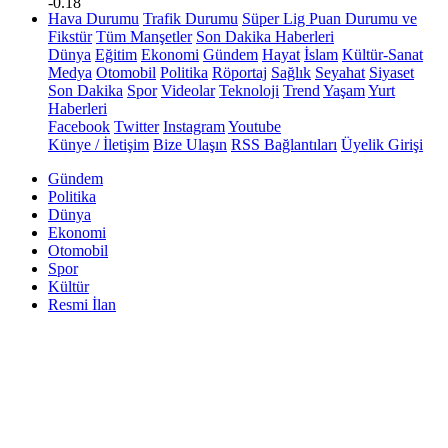
-0.18
Hava Durumu
Trafik Durumu
Süper Lig Puan Durumu ve
Fikstür
Tüm Manşetler
Son Dakika Haberleri
Dünya
Eğitim
Ekonomi
Gündem
Hayat
İslam
Kültür-Sanat
Medya
Otomobil
Politika
Röportaj
Sağlık
Seyahat
Siyaset
Son Dakika
Spor
Videolar
Teknoloji
Trend
Yaşam
Yurt
Haberleri
Facebook
Twitter
Instagram
Youtube
Künye / İletişim
Bize Ulaşın
RSS Bağlantıları
Üyelik Girişi
Gündem
Politika
Dünya
Ekonomi
Otomobil
Spor
Kültür
Resmi İlan