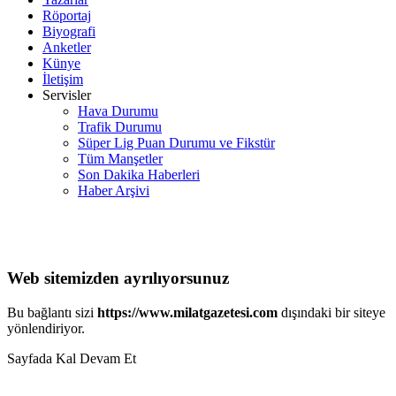
Röportaj
Biyografi
Anketler
Künye
İletişim
Servisler
Hava Durumu
Trafik Durumu
Süper Lig Puan Durumu ve Fikstür
Tüm Manşetler
Son Dakika Haberleri
Haber Arşivi
Web sitemizden ayrılıyorsunuz
Bu bağlantı sizi
https://www.milatgazetesi.com
dışındaki bir siteye
yönlendiriyor.
Sayfada Kal
Devam Et