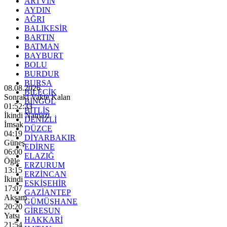
ARTVİN
AYDIN
AĞRI
BALIKESİR
BARTIN
BATMAN
BAYBURT
BOLU
BURDUR
BURSA
08.08.2026
BİLECİK
Sonraki Vakte Kalan
BİNGÖL
01:52:31
BİTLİS
İkindi Namazı
DENİZLİ
İmsak
DÜZCE
04:19
DİYARBAKIR
Güneş
EDİRNE
06:00
ELAZIĞ
Öğle
ERZURUM
13:15
ERZİNCAN
İkindi
ESKİŞEHİR
17:07
GAZİANTEP
Akşam
GÜMÜŞHANE
20:20
GİRESUN
Yatsı
HAKKARİ
21:54