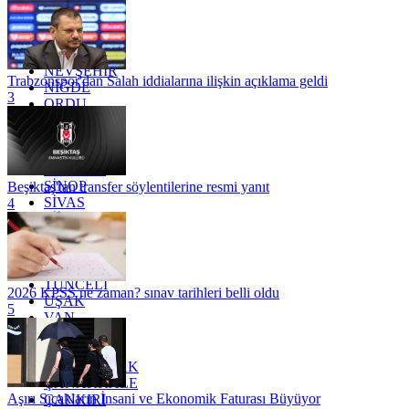
MARDİN
MERSİN
MUĞLA
MUŞ
NEVŞEHİR
Trabzonspor'dan Salah iddialarına ilişkin açıklama geldi
NİĞDE
3
ORDU
OSMANİYE
RİZE
SAKARYA
SAMSUN
SİNOP
Beşiktaş'tan transfer söylentilerine resmi yanıt
SİVAS
4
SİİRT
TEKİRDAĞ
TOKAT
TRABZON
TUNCELİ
2026 KPSS ne zaman? sınav tarihleri belli oldu
UŞAK
5
VAN
YALOVA
YOZGAT
ZONGULDAK
ÇANAKKALE
Aşırı Sıcakların İnsani ve Ekonomik Faturası Büyüyor
ÇANKIRI