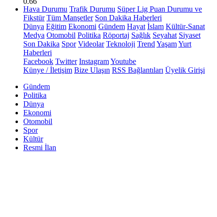
0.66
Hava Durumu
Trafik Durumu
Süper Lig Puan Durumu ve
Fikstür
Tüm Manşetler
Son Dakika Haberleri
Dünya
Eğitim
Ekonomi
Gündem
Hayat
İslam
Kültür-Sanat
Medya
Otomobil
Politika
Röportaj
Sağlık
Seyahat
Siyaset
Son Dakika
Spor
Videolar
Teknoloji
Trend
Yaşam
Yurt
Haberleri
Facebook
Twitter
Instagram
Youtube
Künye / İletişim
Bize Ulaşın
RSS Bağlantıları
Üyelik Girişi
Gündem
Politika
Dünya
Ekonomi
Otomobil
Spor
Kültür
Resmi İlan