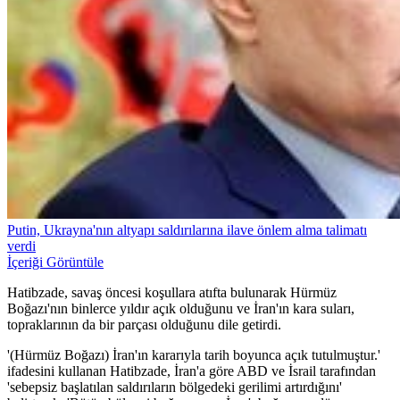
Putin, Ukrayna'nın altyapı saldırılarına ilave önlem alma talimatı
verdi
İçeriği Görüntüle
Hatibzade, savaş öncesi koşullara atıfta bulunarak Hürmüz
Boğazı'nın binlerce yıldır açık olduğunu ve İran'ın kara suları,
topraklarının da bir parçası olduğunu dile getirdi.
'(Hürmüz Boğazı) İran'ın kararıyla tarih boyunca açık tutulmuştur.'
ifadesini kullanan Hatibzade, İran'a göre ABD ve İsrail tarafından
'sebepsiz başlatılan saldırıların bölgedeki gerilimi artırdığını'