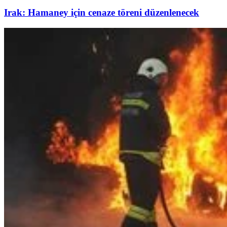
Irak: Hamaney için cenaze töreni düzenlenecek