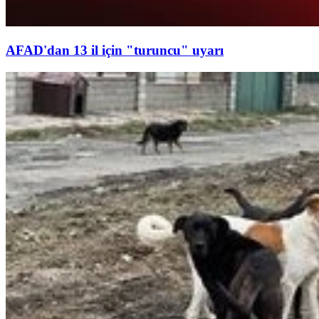
AFAD'dan 13 il için "turuncu" uyarı