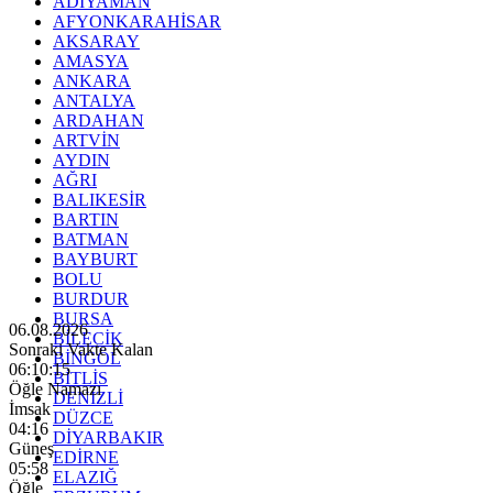
ADIYAMAN
AFYONKARAHİSAR
AKSARAY
AMASYA
ANKARA
ANTALYA
ARDAHAN
ARTVİN
AYDIN
AĞRI
BALIKESİR
BARTIN
BATMAN
BAYBURT
BOLU
BURDUR
BURSA
06.08.2026
BİLECİK
Sonraki Vakte Kalan
BİNGÖL
06:10:13
BİTLİS
Öğle Namazı
DENİZLİ
İmsak
DÜZCE
04:16
DİYARBAKIR
Güneş
EDİRNE
05:58
ELAZIĞ
Öğle