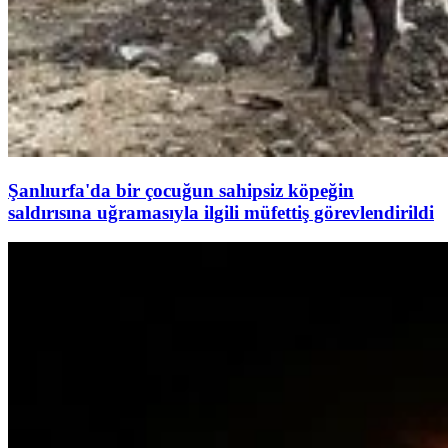
Şanlıurfa'da bir çocuğun sahipsiz köpeğin
saldırısına uğramasıyla ilgili müfettiş görevlendirildi