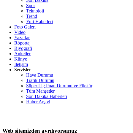
Son Dakika
Spor
Teknoloji
Trend
Yurt Haberleri
Foto Galeri
Video
Yazarlar
Röportaj
Biyografi
Anketler
Künye
İletişim
Servisler
Hava Durumu
Trafik Durumu
Süper Lig Puan Durumu ve Fikstür
Tüm Manşetler
Son Dakika Haberleri
Haber Arşivi
Web sitemizden ayrılıyorsunuz