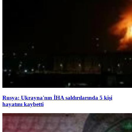
Rusya: Ukrayna'nın İHA saldırılarında 5 kişi
hayatını kaybetti