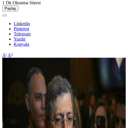
1 Dk
Okunma Süresi
Paylaş
Linkedin
Pinterest
Telegram
Yazdır
Kopyala
-
+
A
A