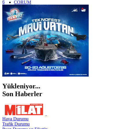
6
ÇORUM
İSTANBUL
İZMİR
ŞANLIURFA
ŞIRNAK
Yükleniyor...
Son Haberler
Hava Durumu
Trafik Durumu