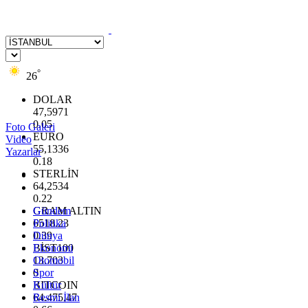
°
26
DOLAR
47,5971
0.05
Foto Galeri
EURO
Video
55,1336
Yazarlar
0.18
STERLİN
64,2534
0.22
GRAM ALTIN
Gündem
6518.23
Politika
0.39
Dünya
BİST100
Ekonomi
13.703
Otomobil
0
Spor
BITCOIN
Kültür
64.475,47
Resmi İlan