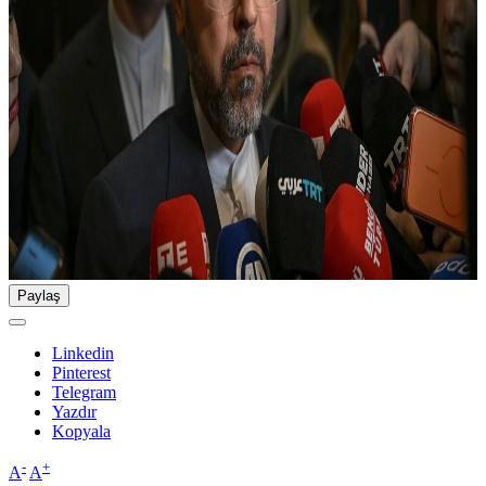
Paylaş
Linkedin
Pinterest
Telegram
Yazdır
Kopyala
-
+
A
A