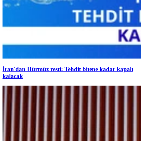
İran'dan Hürmüz resti: Tehdit bitene kadar kapalı
kalacak