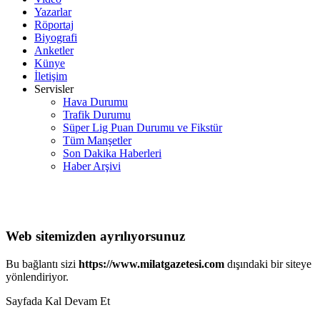
Yazarlar
Röportaj
Biyografi
Anketler
Künye
İletişim
Servisler
Hava Durumu
Trafik Durumu
Süper Lig Puan Durumu ve Fikstür
Tüm Manşetler
Son Dakika Haberleri
Haber Arşivi
Web sitemizden ayrılıyorsunuz
Bu bağlantı sizi
https://www.milatgazetesi.com
dışındaki bir siteye
yönlendiriyor.
Sayfada Kal
Devam Et