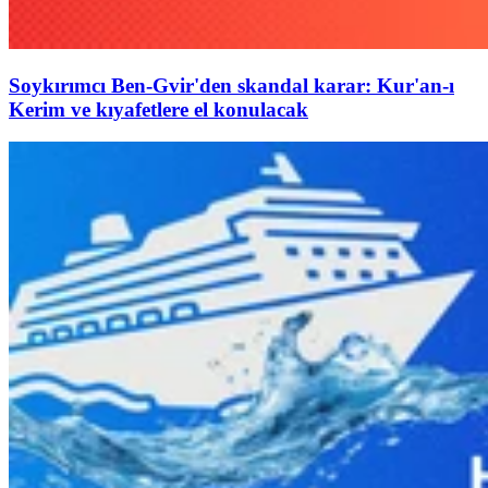
Soykırımcı Ben-Gvir'den skandal karar: Kur'an-ı
Kerim ve kıyafetlere el konulacak