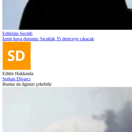
Editörün Seçtiği
İzmir hava durumu: Sıcaklık 35 dereceye çıkacak
Editör Hakkında
Serkan Divarcı
Bunlar da ilginizi çekebilir