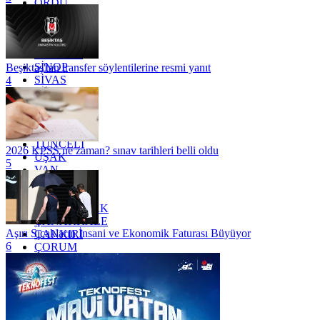
ORDU
OSMANİYE
RİZE
SAKARYA
SAMSUN
SİNOP
Beşiktaş'tan transfer söylentilerine resmi yanıt
SİVAS
4
SİİRT
TEKİRDAĞ
TOKAT
TRABZON
TUNCELİ
2026 KPSS ne zaman? sınav tarihleri belli oldu
UŞAK
5
VAN
YALOVA
YOZGAT
ZONGULDAK
ÇANAKKALE
Aşırı Sıcakların İnsani ve Ekonomik Faturası Büyüyor
ÇANKIRI
6
ÇORUM
İSTANBUL
İZMİR
ŞANLIURFA
ŞIRNAK