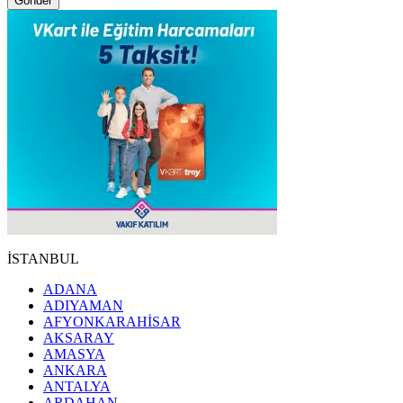
Gönder
İSTANBUL
ADANA
ADIYAMAN
AFYONKARAHİSAR
AKSARAY
AMASYA
ANKARA
ANTALYA
ARDAHAN