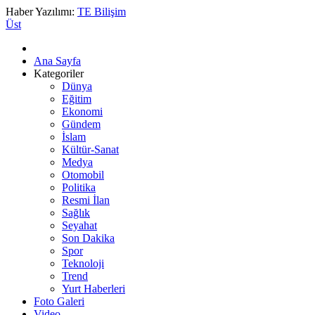
Haber Yazılımı:
TE Bilişim
Üst
Ana Sayfa
Kategoriler
Dünya
Eğitim
Ekonomi
Gündem
İslam
Kültür-Sanat
Medya
Otomobil
Politika
Resmi İlan
Sağlık
Seyahat
Son Dakika
Spor
Teknoloji
Trend
Yurt Haberleri
Foto Galeri
Video