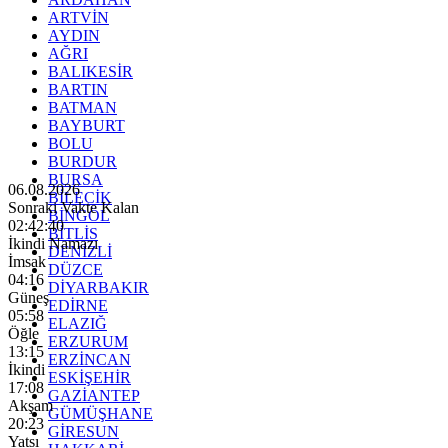
ARTVİN
AYDIN
AĞRI
BALIKESİR
BARTIN
BATMAN
BAYBURT
BOLU
BURDUR
BURSA
06.08.2026
BİLECİK
Sonraki Vakte Kalan
BİNGÖL
02:42:38
BİTLİS
İkindi Namazı
DENİZLİ
İmsak
DÜZCE
04:16
DİYARBAKIR
Güneş
EDİRNE
05:58
ELAZIĞ
Öğle
ERZURUM
13:15
ERZİNCAN
İkindi
ESKİŞEHİR
17:08
GAZİANTEP
Akşam
GÜMÜŞHANE
20:23
GİRESUN
Yatsı