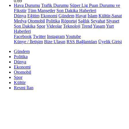
0.69
Hava Durumu
Trafik Durumu
Süper Lig Puan Durumu ve
Fikstür
Tüm Manşetler
Son Dakika Haberleri
Dünya
Eğitim
Ekonomi
Gündem
Hayat
İslam
Kültür-Sanat
Medya
Otomobil
Politika
Röportaj
Sağlık
Seyahat
Siyaset
Son Dakika
Spor
Videolar
Teknoloji
Trend
Yaşam
Yurt
Haberleri
Facebook
Twitter
Instagram
Youtube
Künye / İletişim
Bize Ulaşın
RSS Bağlantıları
Üyelik Girişi
Gündem
Politika
Dünya
Ekonomi
Otomobil
Spor
Kültür
Resmi İlan