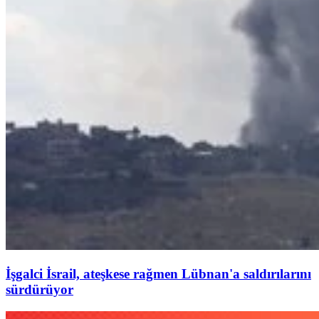
İşgalci İsrail, ateşkese rağmen Lübnan'a saldırılarını
sürdürüyor