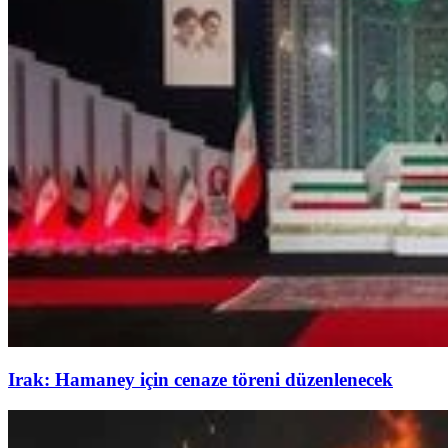
Irak: Hamaney için cenaze töreni düzenlenecek