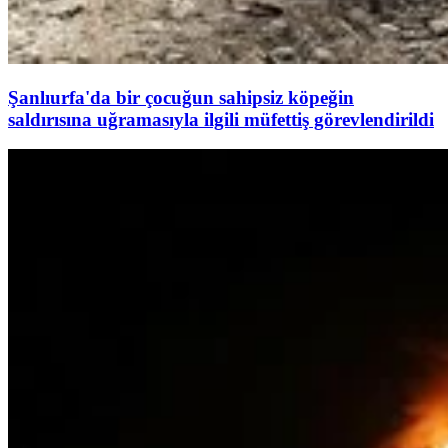
Şanlıurfa'da bir çocuğun sahipsiz köpeğin
saldırısına uğramasıyla ilgili müfettiş görevlendirildi