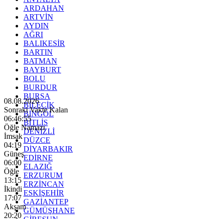
ARDAHAN
ARTVİN
AYDIN
AĞRI
BALIKESİR
BARTIN
BATMAN
BAYBURT
BOLU
BURDUR
BURSA
08.08.2026
BİLECİK
Sonraki Vakte Kalan
BİNGÖL
06:46:54
BİTLİS
Öğle Namazı
DENİZLİ
İmsak
DÜZCE
04:19
DİYARBAKIR
Güneş
EDİRNE
06:00
ELAZIĞ
Öğle
ERZURUM
13:15
ERZİNCAN
İkindi
ESKİŞEHİR
17:07
GAZİANTEP
Akşam
GÜMÜŞHANE
20:20