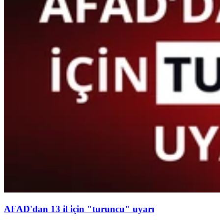
AFAD'dan 13 il için "turuncu" uyarı