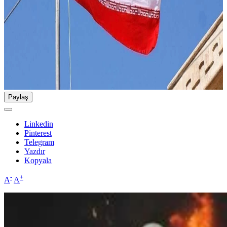
Paylaş
Linkedin
Pinterest
Telegram
Yazdır
Kopyala
-
+
A
A