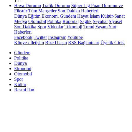
1.11
Hava Durumu
Trafik Durumu
Süper Lig Puan Durumu ve
Fikstür
Tüm Manşetler
Son Dakika Haberleri
Dünya
Eğitim
Ekonomi
Gündem
Hayat
İslam
Kültür-Sanat
Medya
Otomobil
Politika
Röportaj
Sağlık
Seyahat
Siyaset
Son Dakika
Spor
Videolar
Teknoloji
Trend
Yaşam
Yurt
Haberleri
Facebook
Twitter
Instagram
Youtube
Künye / İletişim
Bize Ulaşın
RSS Bağlantıları
Üyelik Girişi
Gündem
Politika
Dünya
Ekonomi
Otomobil
Spor
Kültür
Resmi İlan