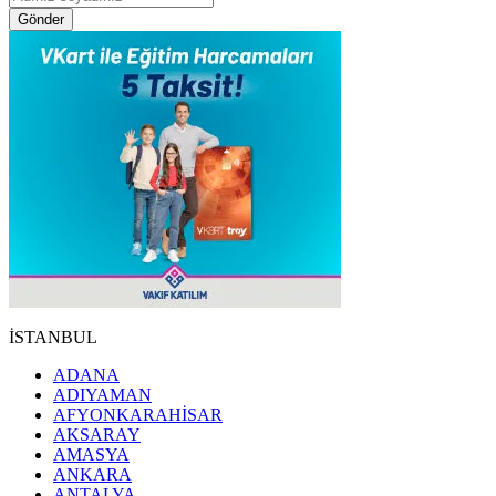
Gönder
İSTANBUL
ADANA
ADIYAMAN
AFYONKARAHİSAR
AKSARAY
AMASYA
ANKARA
ANTALYA