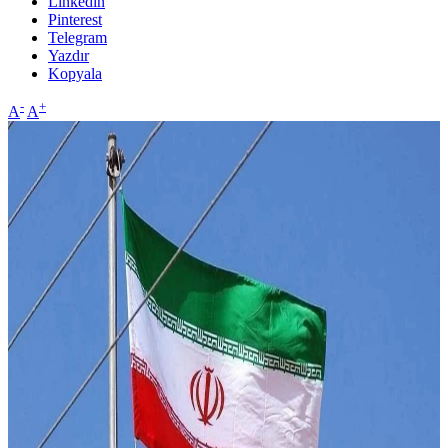
Linkedin
Pinterest
Telegram
Yazdır
Kopyala
-
+
A
A