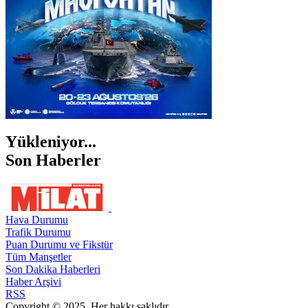
Yükleniyor...
Son Haberler
Hava Durumu
Trafik Durumu
Puan Durumu ve Fikstür
Tüm Manşetler
Son Dakika Haberleri
Haber Arşivi
RSS
Copyright © 2025. Her hakkı saklıdır.