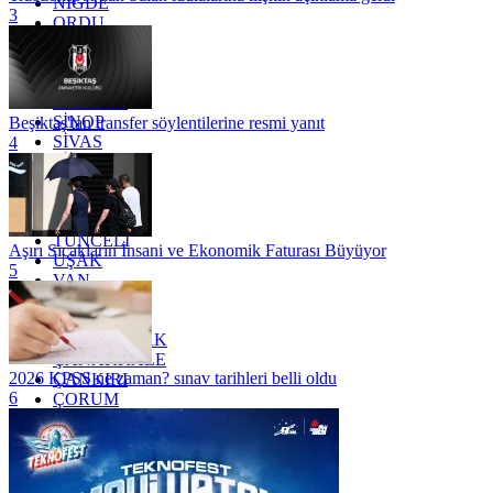
NİĞDE
3
ORDU
OSMANİYE
RİZE
SAKARYA
SAMSUN
SİNOP
Beşiktaş'tan transfer söylentilerine resmi yanıt
SİVAS
4
SİİRT
TEKİRDAĞ
TOKAT
TRABZON
TUNCELİ
Aşırı Sıcakların İnsani ve Ekonomik Faturası Büyüyor
UŞAK
5
VAN
YALOVA
YOZGAT
ZONGULDAK
ÇANAKKALE
2026 KPSS ne zaman? sınav tarihleri belli oldu
ÇANKIRI
6
ÇORUM
İSTANBUL
İZMİR
ŞANLIURFA
ŞIRNAK