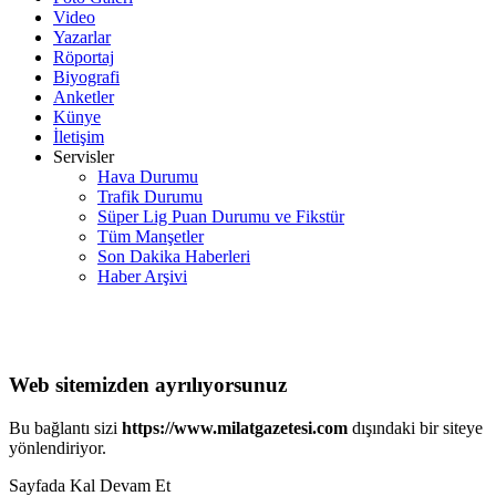
Video
Yazarlar
Röportaj
Biyografi
Anketler
Künye
İletişim
Servisler
Hava Durumu
Trafik Durumu
Süper Lig Puan Durumu ve Fikstür
Tüm Manşetler
Son Dakika Haberleri
Haber Arşivi
Web sitemizden ayrılıyorsunuz
Bu bağlantı sizi
https://www.milatgazetesi.com
dışındaki bir siteye
yönlendiriyor.
Sayfada Kal
Devam Et