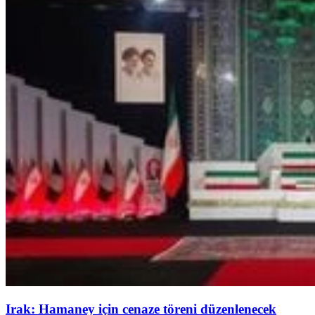
Irak: Hamaney için cenaze töreni düzenlenecek