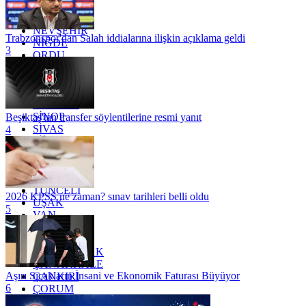
MUĞLA
MUŞ
NEVŞEHİR
Trabzonspor'dan Salah iddialarına ilişkin açıklama geldi
NİĞDE
3
ORDU
OSMANİYE
RİZE
SAKARYA
SAMSUN
SİNOP
Beşiktaş'tan transfer söylentilerine resmi yanıt
SİVAS
4
SİİRT
TEKİRDAĞ
TOKAT
TRABZON
TUNCELİ
2026 KPSS ne zaman? sınav tarihleri belli oldu
UŞAK
5
VAN
YALOVA
YOZGAT
ZONGULDAK
ÇANAKKALE
Aşırı Sıcakların İnsani ve Ekonomik Faturası Büyüyor
ÇANKIRI
6
ÇORUM
İSTANBUL