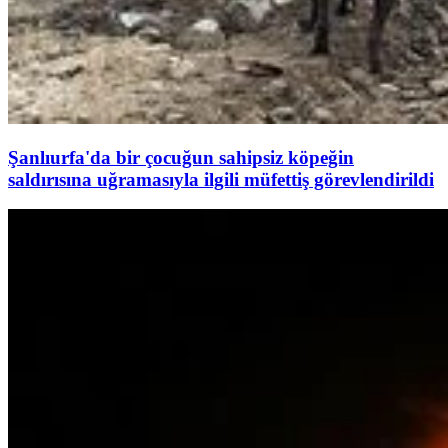
Şanlıurfa'da bir çocuğun sahipsiz köpeğin
saldırısına uğramasıyla ilgili müfettiş görevlendirildi