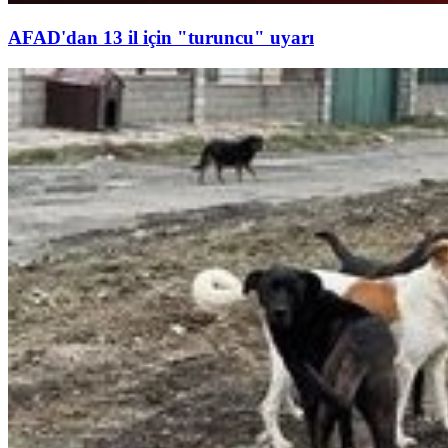
AFAD'dan 13 il için "turuncu" uyarı