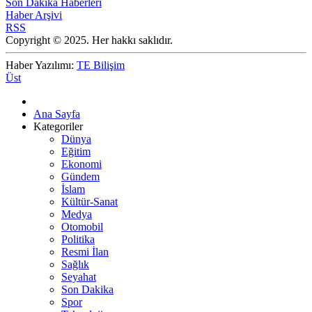
Son Dakika Haberleri
Haber Arşivi
RSS
Copyright © 2025. Her hakkı saklıdır.
Haber Yazılımı:
TE Bilişim
Üst
Ana Sayfa
Kategoriler
Dünya
Eğitim
Ekonomi
Gündem
İslam
Kültür-Sanat
Medya
Otomobil
Politika
Resmi İlan
Sağlık
Seyahat
Son Dakika
Spor