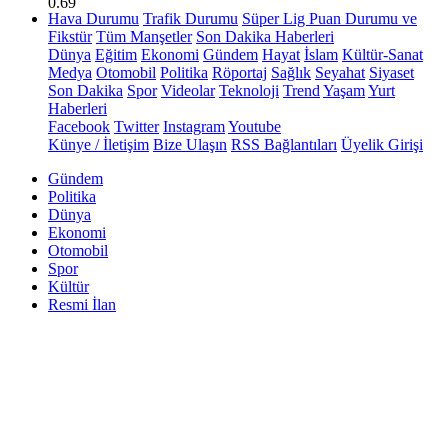
0.69
Hava Durumu
Trafik Durumu
Süper Lig Puan Durumu ve
Fikstür
Tüm Manşetler
Son Dakika Haberleri
Dünya
Eğitim
Ekonomi
Gündem
Hayat
İslam
Kültür-Sanat
Medya
Otomobil
Politika
Röportaj
Sağlık
Seyahat
Siyaset
Son Dakika
Spor
Videolar
Teknoloji
Trend
Yaşam
Yurt
Haberleri
Facebook
Twitter
Instagram
Youtube
Künye / İletişim
Bize Ulaşın
RSS Bağlantıları
Üyelik Girişi
Gündem
Politika
Dünya
Ekonomi
Otomobil
Spor
Kültür
Resmi İlan