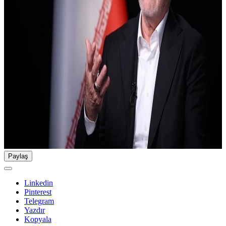
Paylaş
Linkedin
Pinterest
Telegram
Yazdır
Kopyala