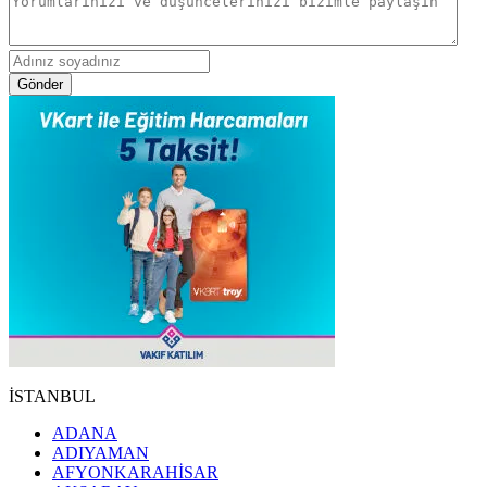
Gönder
İSTANBUL
ADANA
ADIYAMAN
AFYONKARAHİSAR