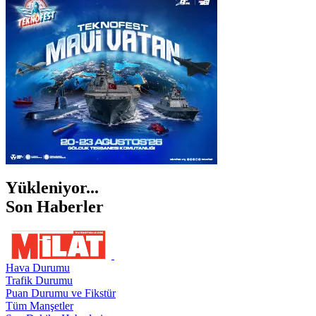
İZMİR
ŞANLIURFA
ŞIRNAK
Yükleniyor...
Son Haberler
Hava Durumu
Trafik Durumu
Puan Durumu ve Fikstür
Tüm Manşetler