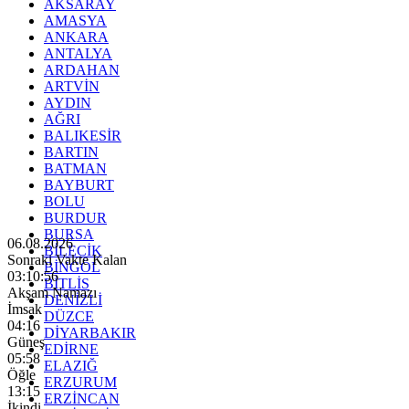
AKSARAY
AMASYA
ANKARA
ANTALYA
ARDAHAN
ARTVİN
AYDIN
AĞRI
BALIKESİR
BARTIN
BATMAN
BAYBURT
BOLU
BURDUR
BURSA
06.08.2026
BİLECİK
Sonraki Vakte Kalan
BİNGÖL
03:10:55
BİTLİS
Akşam Namazı
DENİZLİ
İmsak
DÜZCE
04:16
DİYARBAKIR
Güneş
EDİRNE
05:58
ELAZIĞ
Öğle
ERZURUM
13:15
ERZİNCAN
İkindi