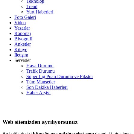
Teknoloji
Trend
Yurt Haberleri
Foto Galeri
Video
Yazarlar
Röportaj
Biyografi
Anketler
Künye
İletişim
Servisler
Hava Durumu
Trafik Durumu
Süper Lig Puan Durumu ve Fikstür
Tüm Manşetler
Son Dakika Haberleri
Haber Arşivi
Web sitemizden ayrılıyorsunuz
Bu bağlantı sizi
https://www.milatgazetesi.com
dışındaki bir siteye