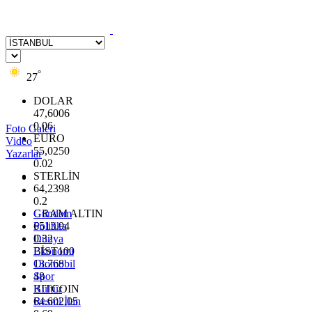
°
27
DOLAR
47,6006
0.06
Foto Galeri
EURO
Video
55,0250
Yazarlar
0.02
STERLİN
64,2398
0.2
GRAM ALTIN
Gündem
6513.94
Politika
0.32
Dünya
BİST100
Ekonomi
13.768
Otomobil
48
Spor
BITCOIN
Kültür
64.602,05
Resmi İlan