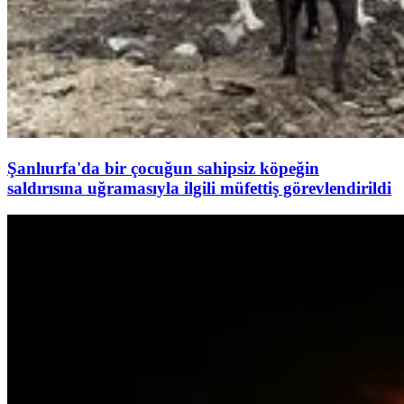
Şanlıurfa'da bir çocuğun sahipsiz köpeğin
saldırısına uğramasıyla ilgili müfettiş görevlendirildi