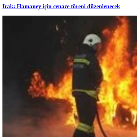
Irak: Hamaney için cenaze töreni düzenlenecek