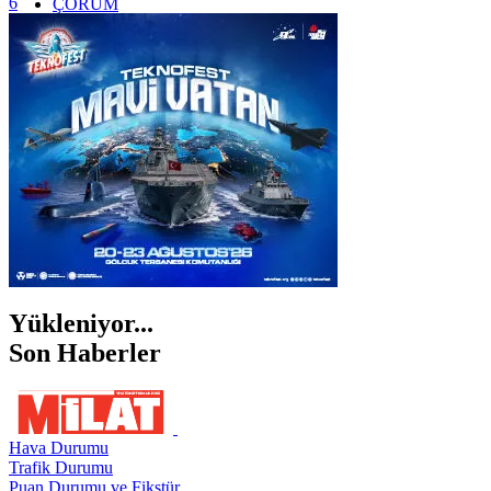
6
ÇORUM
İSTANBUL
İZMİR
ŞANLIURFA
ŞIRNAK
Yükleniyor...
Son Haberler
Hava Durumu
Trafik Durumu
Puan Durumu ve Fikstür