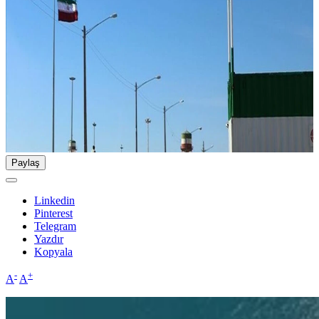
Paylaş
Linkedin
Pinterest
Telegram
Yazdır
Kopyala
-
+
A
A