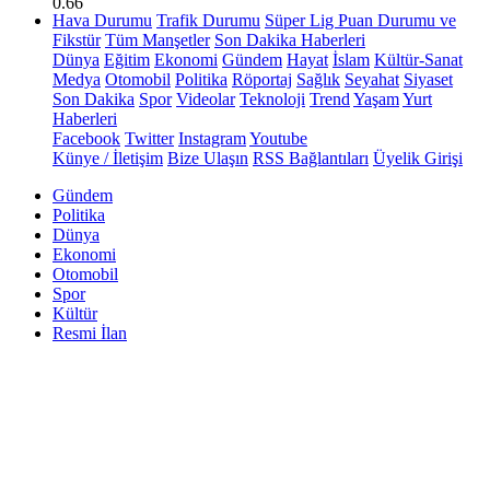
0.66
Hava Durumu
Trafik Durumu
Süper Lig Puan Durumu ve
Fikstür
Tüm Manşetler
Son Dakika Haberleri
Dünya
Eğitim
Ekonomi
Gündem
Hayat
İslam
Kültür-Sanat
Medya
Otomobil
Politika
Röportaj
Sağlık
Seyahat
Siyaset
Son Dakika
Spor
Videolar
Teknoloji
Trend
Yaşam
Yurt
Haberleri
Facebook
Twitter
Instagram
Youtube
Künye / İletişim
Bize Ulaşın
RSS Bağlantıları
Üyelik Girişi
Gündem
Politika
Dünya
Ekonomi
Otomobil
Spor
Kültür
Resmi İlan