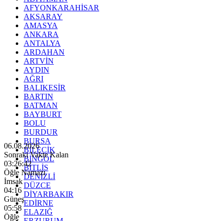
AFYONKARAHİSAR
AKSARAY
AMASYA
ANKARA
ANTALYA
ARDAHAN
ARTVİN
AYDIN
AĞRI
BALIKESİR
BARTIN
BATMAN
BAYBURT
BOLU
BURDUR
BURSA
06.08.2026
BİLECİK
Sonraki Vakte Kalan
BİNGÖL
03:26:41
BİTLİS
Öğle Namazı
DENİZLİ
İmsak
DÜZCE
04:16
DİYARBAKIR
Güneş
EDİRNE
05:58
ELAZIĞ
Öğle
ERZURUM