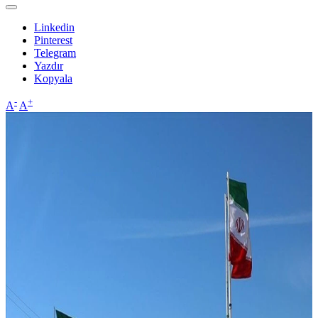
Linkedin
Pinterest
Telegram
Yazdır
Kopyala
-
+
A
A