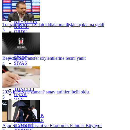
MARDİN
MERSİN
MUĞLA
MUŞ
NEVŞEHİR
Trabzonspor'dan Salah iddialarına ilişkin açıklama geldi
NİĞDE
3
ORDU
OSMANİYE
RİZE
SAKARYA
SAMSUN
SİNOP
Beşiktaş'tan transfer söylentilerine resmi yanıt
SİVAS
4
SİİRT
TEKİRDAĞ
TOKAT
TRABZON
TUNCELİ
2026 KPSS ne zaman? sınav tarihleri belli oldu
UŞAK
5
VAN
YALOVA
YOZGAT
ZONGULDAK
ÇANAKKALE
Aşırı Sıcakların İnsani ve Ekonomik Faturası Büyüyor
ÇANKIRI