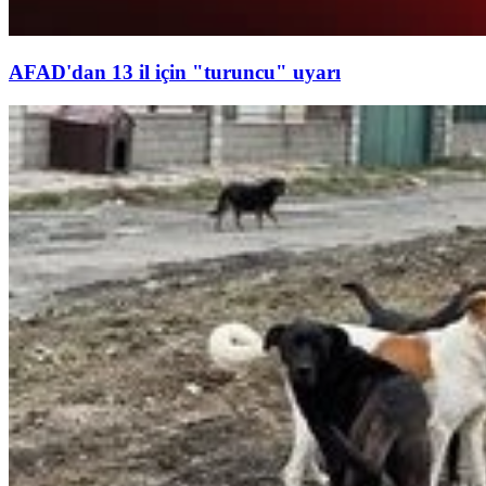
AFAD'dan 13 il için "turuncu" uyarı