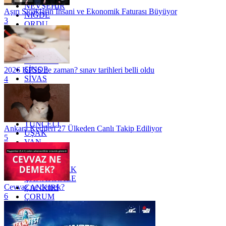
NEVŞEHİR
Aşırı Sıcakların İnsani ve Ekonomik Faturası Büyüyor
NİĞDE
3
ORDU
OSMANİYE
RİZE
SAKARYA
SAMSUN
SİNOP
2026 KPSS ne zaman? sınav tarihleri belli oldu
SİVAS
4
SİİRT
TEKİRDAĞ
TOKAT
TRABZON
TUNCELİ
Ankara Kedileri 27 Ülkeden Canlı Takip Ediliyor
UŞAK
5
VAN
YALOVA
YOZGAT
ZONGULDAK
ÇANAKKALE
Cevvaz ne demek?
ÇANKIRI
6
ÇORUM
İSTANBUL
İZMİR
ŞANLIURFA