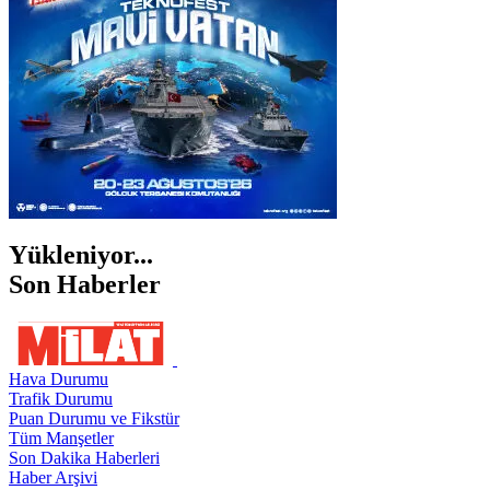
ŞIRNAK
Yükleniyor...
Son Haberler
Hava Durumu
Trafik Durumu
Puan Durumu ve Fikstür
Tüm Manşetler
Son Dakika Haberleri
Haber Arşivi