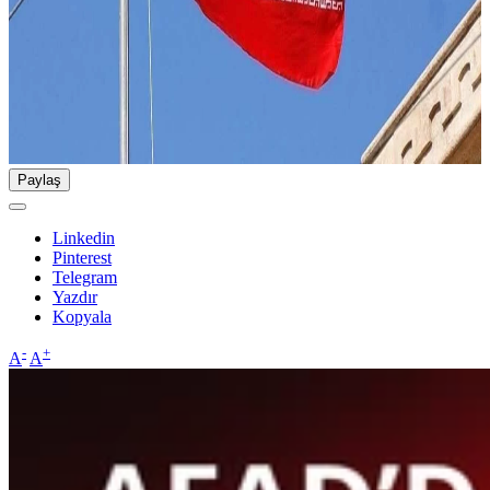
Paylaş
Linkedin
Pinterest
Telegram
Yazdır
Kopyala
-
+
A
A