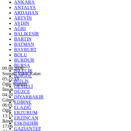
ANKARA
ANTALYA
ARDAHAN
ARTVİN
AYDIN
AĞRI
BALIKESİR
BARTIN
BATMAN
BAYBURT
BOLU
BURDUR
BURSA
09.08.2026
BİLECİK
Sonraki Vakte Kalan
BİNGÖL
05:22:32
BİTLİS
Öğle Namazı
DENİZLİ
İmsak
DÜZCE
04:20
DİYARBAKIR
Güneş
EDİRNE
06:01
ELAZIĞ
Öğle
ERZURUM
13:15
ERZİNCAN
İkindi
ESKİŞEHİR
17:06
GAZİANTEP