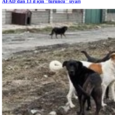
AFAD'dan 13 il için "turuncu" uyarı