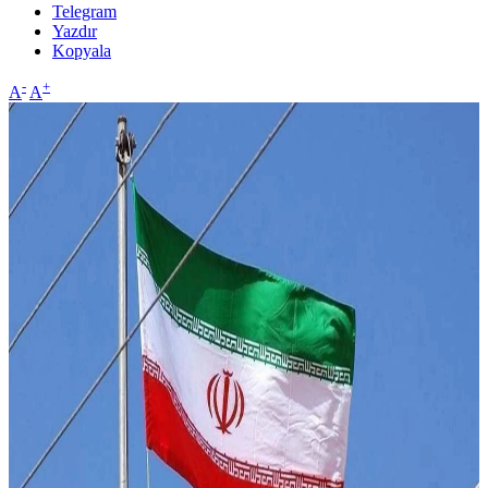
Telegram
Yazdır
Kopyala
-
+
A
A