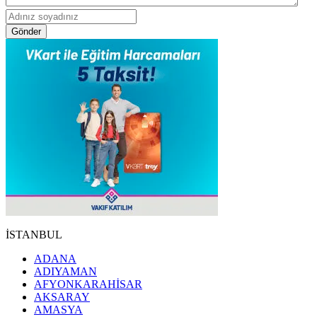
Gönder
İSTANBUL
ADANA
ADIYAMAN
AFYONKARAHİSAR
AKSARAY
AMASYA