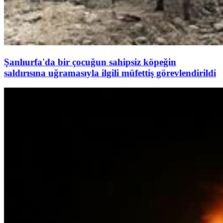
Şanlıurfa'da bir çocuğun sahipsiz köpeğin
saldırısına uğramasıyla ilgili müfettiş görevlendirildi