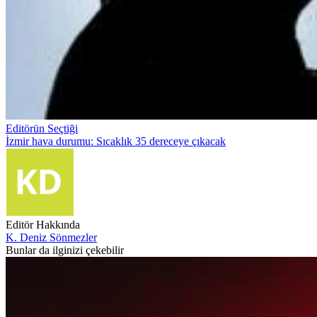
Editörün Seçtiği
İzmir hava durumu: Sıcaklık 35 dereceye çıkacak
Editör Hakkında
K. Deniz Sönmezler
Bunlar da ilginizi çekebilir