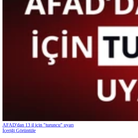
AFAD'dan 13 il için "turuncu" uyarı
İçeriği Görüntüle