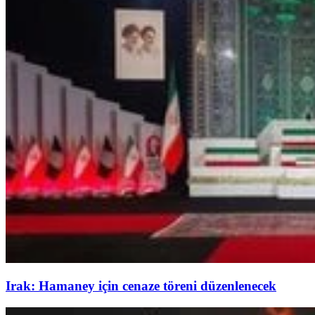
Irak: Hamaney için cenaze töreni düzenlenecek