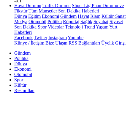
-0.1
Hava Durumu
Trafik Durumu
Süper Lig Puan Durumu ve
Fikstür
Tüm Manşetler
Son Dakika Haberleri
Dünya
Eğitim
Ekonomi
Gündem
Hayat
İslam
Kültür-Sanat
Medya
Otomobil
Politika
Röportaj
Sağlık
Seyahat
Siyaset
Son Dakika
Spor
Videolar
Teknoloji
Trend
Yaşam
Yurt
Haberleri
Facebook
Twitter
Instagram
Youtube
Künye / İletişim
Bize Ulaşın
RSS Bağlantıları
Üyelik Girişi
Gündem
Politika
Dünya
Ekonomi
Otomobil
Spor
Kültür
Resmi İlan