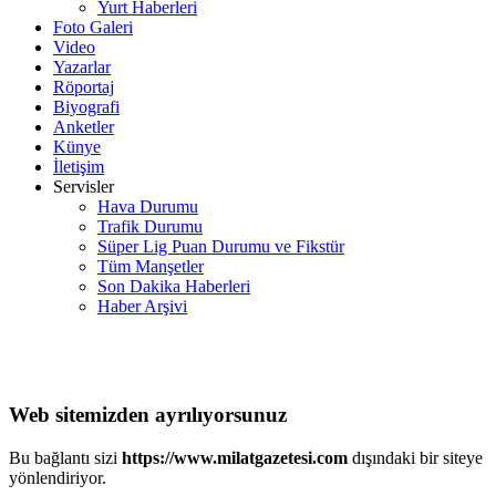
Yurt Haberleri
Foto Galeri
Video
Yazarlar
Röportaj
Biyografi
Anketler
Künye
İletişim
Servisler
Hava Durumu
Trafik Durumu
Süper Lig Puan Durumu ve Fikstür
Tüm Manşetler
Son Dakika Haberleri
Haber Arşivi
Web sitemizden ayrılıyorsunuz
Bu bağlantı sizi
https://www.milatgazetesi.com
dışındaki bir siteye
yönlendiriyor.