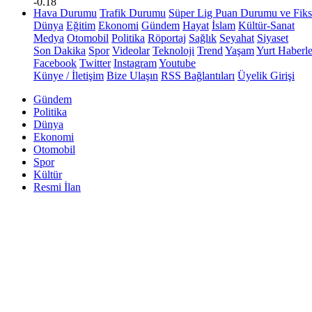
-0.18
Hava Durumu
Trafik Durumu
Süper Lig Puan Durumu ve Fiks
Dünya
Eğitim
Ekonomi
Gündem
Hayat
İslam
Kültür-Sanat
Medya
Otomobil
Politika
Röportaj
Sağlık
Seyahat
Siyaset
Son Dakika
Spor
Videolar
Teknoloji
Trend
Yaşam
Yurt Haberle
Facebook
Twitter
Instagram
Youtube
Künye / İletişim
Bize Ulaşın
RSS Bağlantıları
Üyelik Girişi
Gündem
Politika
Dünya
Ekonomi
Otomobil
Spor
Kültür
Resmi İlan