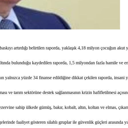
baskıyı artırdığı belirtilen raporda, yaklaşık 4,18 milyon çocuğun akut 
 altında bulunduğu kaydedilen raporda, 1,5 milyondan fazla hamile ve em
n yalnızca yüzde 34 finanse edildiğine dikkat çekilen raporda, insani y
lması ve tarım sektörüne destek sağlanmasının krizin hafifletilmesi açıs
ezervine sahip ülkede gümüş, bakır, kobalt, altın, koltan ve elmas, çık
inde faaliyet gösteren silahlı gruplar ile güvenlik güçleri arasında yıl