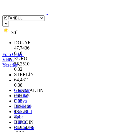
°
30
DOLAR
47,7436
0.18
Foto Galeri
EURO
Video
55,2510
Yazarlar
0.32
STERLİN
64,4811
0.38
GRAM ALTIN
Gündem
6660.55
Politika
0.03
Dünya
BİST100
Ekonomi
13.779
Otomobil
-14
Spor
BITCOIN
Kültür
64.944,08
Resmi İlan