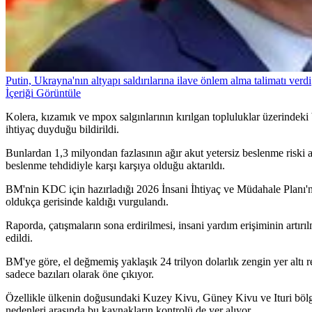
Putin, Ukrayna'nın altyapı saldırılarına ilave önlem alma talimatı verdi
İçeriği Görüntüle
Kolera, kızamık ve mpox salgınlarının kırılgan topluluklar üzerindeki 
ihtiyaç duyduğu bildirildi.
Bunlardan 1,3 milyondan fazlasının ağır akut yetersiz beslenme riski
beslenme tehdidiyle karşı karşıya olduğu aktarıldı.
BM'nin KDC için hazırladığı 2026 İnsani İhtiyaç ve Müdahale Planı'nı
oldukça gerisinde kaldığı vurgulandı.
Raporda, çatışmaların sona erdirilmesi, insani yardım erişiminin artırı
edildi.
BM'ye göre, el değmemiş yaklaşık 24 trilyon dolarlık zengin yer altı r
sadece bazıları olarak öne çıkıyor.
Özellikle ülkenin doğusundaki Kuzey Kivu, Güney Kivu ve Ituri bölgeler
nedenleri arasında bu kaynakların kontrolü de yer alıyor.