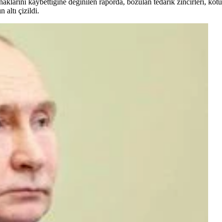
naklarını kaybettiğine değinilen raporda, bozulan tedarik zincirleri, kötü
 altı çizildi.