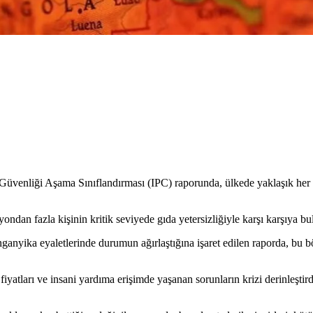
 Güvenliği Aşama Sınıflandırması (IPC) raporunda, ülkede yaklaşık her d
ondan fazla kişinin kritik seviyede gıda yetersizliğiyle karşı karşıya bu
nyika eyaletlerinde durumun ağırlaştığına işaret edilen raporda, bu b
iyatları ve insani yardıma erişimde yaşanan sorunların krizi derinleştirdi