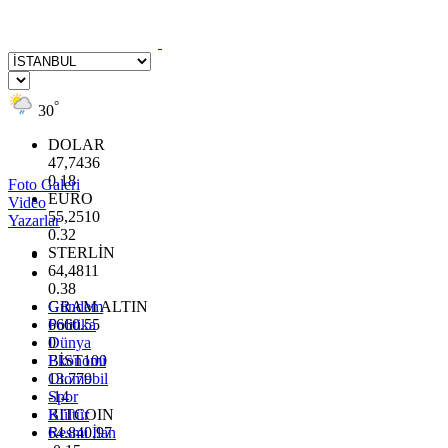
°
30
DOLAR
47,7436
0.18
Foto Galeri
EURO
Video
55,2510
Yazarlar
0.32
STERLİN
64,4811
0.38
GRAM ALTIN
Gündem
6660.55
Politika
0
Dünya
BİST100
Ekonomi
13.779
Otomobil
-14
Spor
BITCOIN
Kültür
64.840,97
Resmi İlan