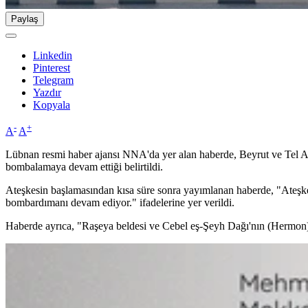
Paylaş
Linkedin
Pinterest
Telegram
Yazdır
Kopyala
-
+
A
A
Lübnan resmi haber ajansı NNA'da yer alan haberde, Beyrut ve Tel Avi
bombalamaya devam ettiği belirtildi.
Ateşkesin başlamasından kısa süre sonra yayımlanan haberde, "Ateşke
bombardımanı devam ediyor." ifadelerine yer verildi.
Haberde ayrıca, "Raşeya beldesi ve Cebel eş-Şeyh Dağı'nın (Hermon) b