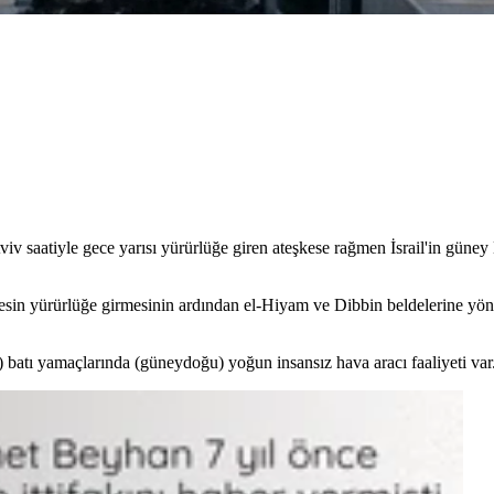
v saatiyle gece yarısı yürürlüğe giren ateşkese rağmen İsrail'in güney
sin yürürlüğe girmesinin ardından el-Hiyam ve Dibbin beldelerine yöne
atı yamaçlarında (güneydoğu) yoğun insansız hava aracı faaliyeti var.