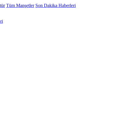
tür
Tüm Manşetler
Son Dakika Haberleri
ri