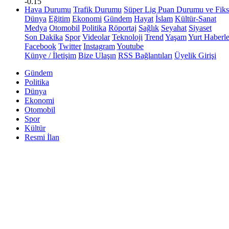
-0.15
Hava Durumu
Trafik Durumu
Süper Lig Puan Durumu ve Fiks
Dünya
Eğitim
Ekonomi
Gündem
Hayat
İslam
Kültür-Sanat
Medya
Otomobil
Politika
Röportaj
Sağlık
Seyahat
Siyaset
Son Dakika
Spor
Videolar
Teknoloji
Trend
Yaşam
Yurt Haberle
Facebook
Twitter
Instagram
Youtube
Künye / İletişim
Bize Ulaşın
RSS Bağlantıları
Üyelik Girişi
Gündem
Politika
Dünya
Ekonomi
Otomobil
Spor
Kültür
Resmi İlan