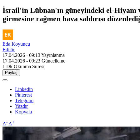
İsrail'in Lübnan'ın güneyindeki el-Hiyam v
girmesine rağmen hava saldırısı düzenlediği
Eda Koyuncu
Editör
17.04.2026 - 09:13
Yayınlanma
17.04.2026 - 09:23
Güncelleme
1 Dk
Okunma Süresi
Paylaş
Linkedin
Pinterest
Telegram
Yazdır
Kopyala
-
+
A
A