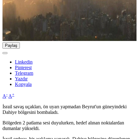
Paylaş
Linkedin
Pinterest
Telegram
Yazdır
Kopyala
-
+
A
A
İsrail savaş uçakları, ön uyarı yapmadan Beyrut'un güneyindeki
Dahiye bölgesini bombaladı.
Bölgeden 2 patlama sesi duyulurken, hedef alınan noktalardan
dumanlar yükseldi.
İsrail ordusu, bir açıklama yaparak, Dahiye bölgesine düzenlenen