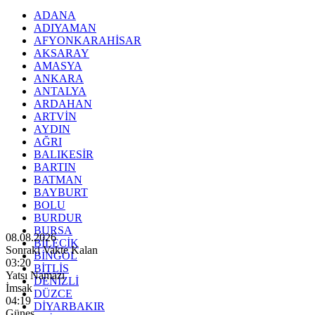
ADANA
ADIYAMAN
AFYONKARAHİSAR
AKSARAY
AMASYA
ANKARA
ANTALYA
ARDAHAN
ARTVİN
AYDIN
AĞRI
BALIKESİR
BARTIN
BATMAN
BAYBURT
BOLU
BURDUR
BURSA
08.08.2026
BİLECİK
Sonraki Vakte Kalan
BİNGÖL
03:18
BİTLİS
Yatsı Namazı
DENİZLİ
İmsak
DÜZCE
04:19
DİYARBAKIR
Güneş