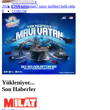
ÇANAKKALE
2026 KPSS ne zaman? sınav tarihleri belli oldu
ÇANKIRI
6
ÇORUM
İSTANBUL
İZMİR
ŞANLIURFA
ŞIRNAK
Yükleniyor...
Son Haberler