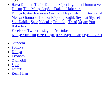
0.87
Hava Durumu
Trafik Durumu
Süper Lig Puan Durumu ve
Fikstür
Tüm Manşetler
Son Dakika Haberleri
Dünya
Eğitim
Ekonomi
Gündem
Hayat
İslam
Kültür-Sanat
Medya
Otomobil
Politika
Röportaj
Sağlık
Seyahat
Siyaset
Son Dakika
Spor
Videolar
Teknoloji
Trend
Yaşam
Yurt
Haberleri
Facebook
Twitter
Instagram
Youtube
Künye / İletişim
Bize Ulaşın
RSS Bağlantıları
Üyelik Girişi
Gündem
Politika
Dünya
Ekonomi
Otomobil
Spor
Kültür
Resmi İlan