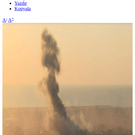
Yazdır
Kopyala
-
+
A
A