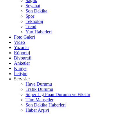
Sağlık
Seyahat
Son Dakika
Spor
Teknoloji
Trend
Yurt Haberleri
Foto Galeri
Video
Yazarlar
Röportaj
Biyografi
Anketler
Künye
İletişim
Servisler
Hava Durumu
Trafik Durumu
Süper Lig Puan Durumu ve Fikstür
Tüm Manşetler
Son Dakika Haberleri
Haber Arşivi