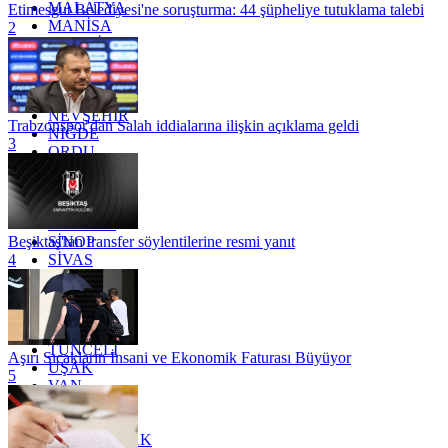
MALATYA
Etimesgut Belediyesi'ne soruşturma: 44 şüpheliye tutuklama talebi
MANİSA
2
MARDİN
MERSİN
MUĞLA
MUŞ
NEVŞEHİR
Trabzonspor'dan Salah iddialarına ilişkin açıklama geldi
NİĞDE
3
ORDU
OSMANİYE
RİZE
SAKARYA
SAMSUN
SİNOP
Beşiktaş'tan transfer söylentilerine resmi yanıt
SİVAS
4
SİİRT
TEKİRDAĞ
TOKAT
TRABZON
TUNCELİ
Aşırı Sıcakların İnsani ve Ekonomik Faturası Büyüyor
UŞAK
5
VAN
YALOVA
YOZGAT
ZONGULDAK