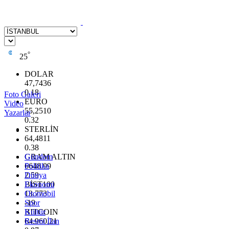
°
25
DOLAR
47,7436
0.18
Foto Galeri
EURO
Video
55,2510
Yazarlar
0.32
STERLİN
64,4811
0.38
GRAM ALTIN
Gündem
6648.99
Politika
2.59
Dünya
BİST100
Ekonomi
13.773
Otomobil
-19
Spor
BITCOIN
Kültür
64.960,21
Resmi İlan