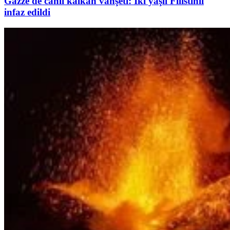
Gazze'de canlı kalkan vahşeti: İki yaşlı Filistinli
infaz edildi