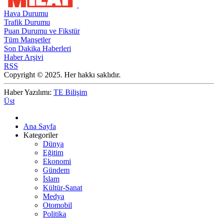
Hava Durumu
Trafik Durumu
Puan Durumu ve Fikstür
Tüm Manşetler
Son Dakika Haberleri
Haber Arşivi
RSS
Copyright © 2025. Her hakkı saklıdır.
Haber Yazılımı:
TE Bilişim
Üst
Ana Sayfa
Kategoriler
Dünya
Eğitim
Ekonomi
Gündem
İslam
Kültür-Sanat
Medya
Otomobil
Politika