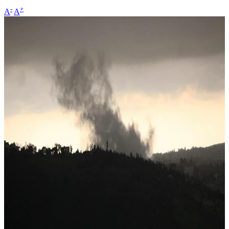
-
+
A
A