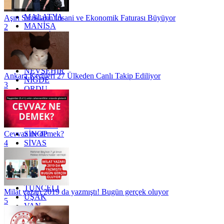
KİLİS
MALATYA
Aşırı Sıcakların İnsani ve Ekonomik Faturası Büyüyor
MANİSA
2
MARDİN
MERSİN
MUĞLA
MUŞ
NEVŞEHİR
Ankara Kedileri 27 Ülkeden Canlı Takip Ediliyor
NİĞDE
3
ORDU
OSMANİYE
RİZE
SAKARYA
SAMSUN
SİNOP
Cevvaz ne demek?
SİVAS
4
SİİRT
TEKİRDAĞ
TOKAT
TRABZON
TUNCELİ
Milat yazarı 2019 da yazmıştı! Bugün gerçek oluyor
UŞAK
5
VAN
YALOVA
YOZGAT