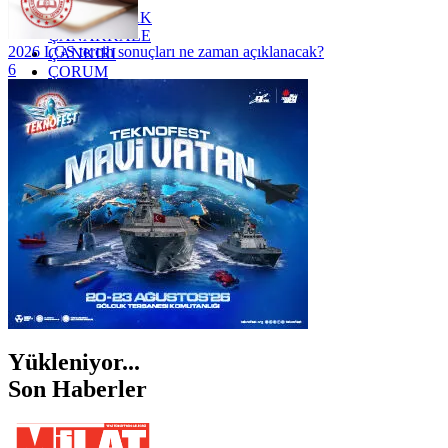
ZONGULDAK
ÇANAKKALE
2026 LGS tercih sonuçları ne zaman açıklanacak?
ÇANKIRI
6
ÇORUM
İSTANBUL
İZMİR
ŞANLIURFA
ŞIRNAK
Yükleniyor...
Son Haberler