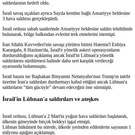
saldırılarının hedefi oldu.
İsrail savaş uçakları ayrıca Sayda kentine bağlı Ansariyye beldesine
3 hava saldırısı gerçekleştirdi.
İsrail ordusu sabah saatlerinde Ansariyye beldesine saldırı tehdidinde
bulunarak, bölge halkından evlerini terk etmelerini istemişti.
İran Silahlı Kuvvetleri'nin savaşı yürüten birimi Hatemu'l Enbiya
Karargahı, 8 Haziran'da, İsrail'e yönelik askeri operasyonların
durdurulduğunu açıklamış ancak İsrail'in Lübnan'a yönelik
saldırılarını sürdürmesi halinde daha sert karşılık verileceği
uyarısında bulunmuştu.
İsrail basını ise Başbakan Binyamin Netanyahu'nun Trump'ın talebi
üzerine İran'a saldırıları durdurmayı kabul ettiğini ancak Lübnan'a
saldırıların "tüm gücüyle" devam edeceğini öne sürmüştü.
İsrail'in Lübnan'a saldırıları ve ateşkes
İsrail ordusu, Lübnan'a 2 Mart'ta yoğun hava saldırıları başlatarak,
ülkenin güneyinde birçok beldeyi işgal etmişti.
Lübnan hükümeti bu sürede, ülkede yerinden edilenlerin sayısının 1
milyonu aştığını açıklamıştı.