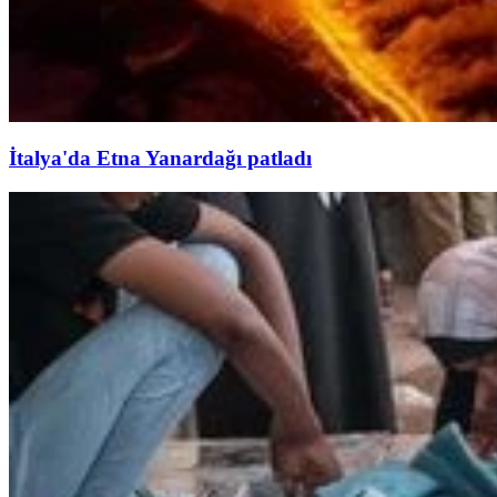
İtalya'da Etna Yanardağı patladı