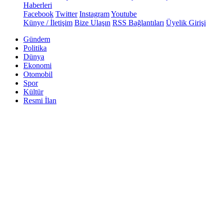
Haberleri
Facebook
Twitter
Instagram
Youtube
Künye / İletişim
Bize Ulaşın
RSS Bağlantıları
Üyelik Girişi
Gündem
Politika
Dünya
Ekonomi
Otomobil
Spor
Kültür
Resmi İlan