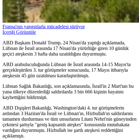
Fransa'nın yangınlarla mücadelesi sürüyor
İçeriği Görüntüle
ABD Başkanı Donald Trump, 24 Nisan'da yaptığı açıklamada,
Lübnan ile İsrail arasında 17 Nisan'da yürürlüğe giren 10 günlük
geçici ateşkesin 3 hafta daha uzatıldığını duyurmuştu.
ABD arabuluculuğunda Lübnan ile İsrail arasında 14-15 Mayıs'ta
gerçekleştirilen 3. tur görüşmeler sonucunda, 17 Mayıs itibarıyla
ateşkesin 45 gün uzatılması kararlaştırılmıştı.
Lübnan Sağlık Bakanlığı, son açıklamasında, İsrail'in 2 Mart'tan bu
yana ülkeye düzenlediği saldırılarda 3 bin 666 kişinin hayatını
kaybettiğini bildirmişti.
ABD Dışişleri Bakanlığı, Washington'daki 4. tur görüşmelerin
ardından 3 Haziran'da İsrail ve Lübnan'ın, Hizbullah'ın saldırılarını
tamamen durdurması ve tüm unsurlarını Litani Nehri'nin güneyinden
çekmesi şartıyla "geniş kapsamlı ateşkes" konusunda mutabakata
vardığını duyurmuştu. Hizbullah ise şartlı ateşkesi reddettiğini
açıklamıştı.