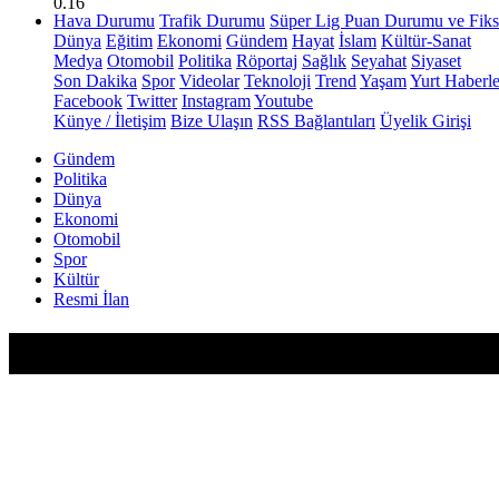
0.16
Hava Durumu
Trafik Durumu
Süper Lig Puan Durumu ve Fiks
Dünya
Eğitim
Ekonomi
Gündem
Hayat
İslam
Kültür-Sanat
Medya
Otomobil
Politika
Röportaj
Sağlık
Seyahat
Siyaset
Son Dakika
Spor
Videolar
Teknoloji
Trend
Yaşam
Yurt Haberle
Facebook
Twitter
Instagram
Youtube
Künye / İletişim
Bize Ulaşın
RSS Bağlantıları
Üyelik Girişi
Gündem
Politika
Dünya
Ekonomi
Otomobil
Spor
Kültür
Resmi İlan
İsrail