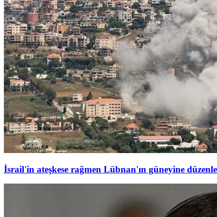
İsrail'in ateşkese rağmen Lübnan'ın güneyine düzenled