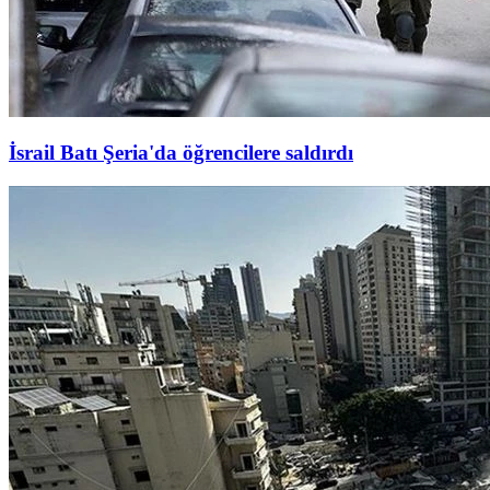
İsrail Batı Şeria'da öğrencilere saldırdı