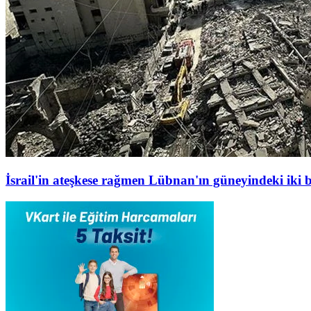
İsrail'in ateşkese rağmen Lübnan'ın güneyindeki iki b