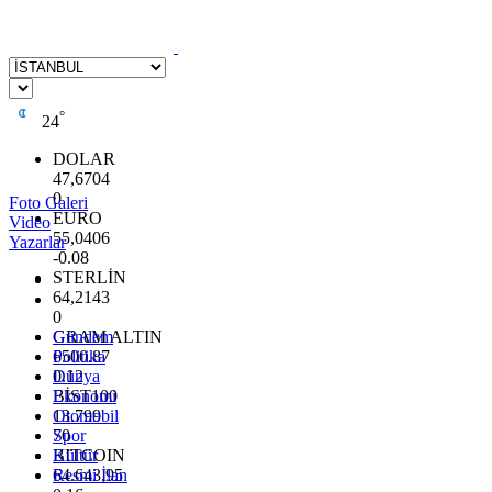
°
24
DOLAR
47,6704
0
Foto Galeri
EURO
Video
55,0406
Yazarlar
-0.08
STERLİN
64,2143
0
GRAM ALTIN
Gündem
6500.87
Politika
0.12
Dünya
BİST100
Ekonomi
13.799
Otomobil
70
Spor
BITCOIN
Kültür
64.643,95
Resmi İlan