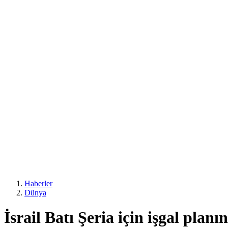
Haberler
Dünya
İsrail Batı Şeria için işgal planı