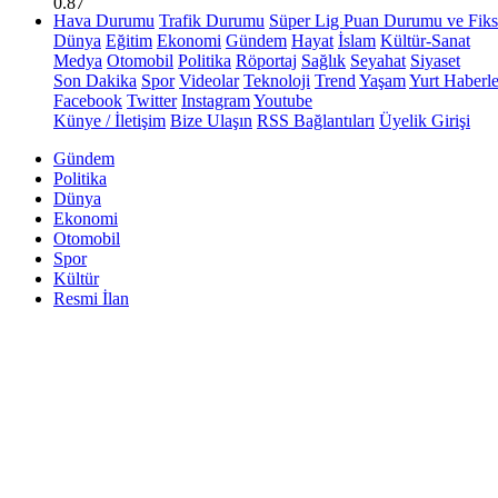
0.87
Hava Durumu
Trafik Durumu
Süper Lig Puan Durumu ve Fiks
Dünya
Eğitim
Ekonomi
Gündem
Hayat
İslam
Kültür-Sanat
Medya
Otomobil
Politika
Röportaj
Sağlık
Seyahat
Siyaset
Son Dakika
Spor
Videolar
Teknoloji
Trend
Yaşam
Yurt Haberle
Facebook
Twitter
Instagram
Youtube
Künye / İletişim
Bize Ulaşın
RSS Bağlantıları
Üyelik Girişi
Gündem
Politika
Dünya
Ekonomi
Otomobil
Spor
Kültür
Resmi İlan