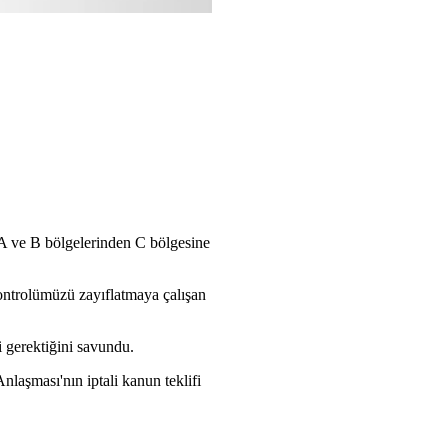
in A ve B bölgelerinden C bölgesine
kontrolümüzü zayıflatmaya çalışan
i gerektiğini savundu.
laşması'nın iptali kanun teklifi