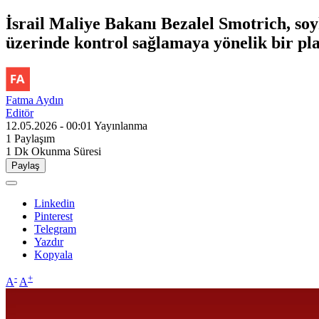
İsrail Maliye Bakanı Bezalel Smotrich, soy
üzerinde kontrol sağlamaya yönelik bir pl
Fatma Aydın
Editör
12.05.2026 - 00:01
Yayınlanma
1
Paylaşım
1 Dk
Okunma Süresi
Paylaş
Linkedin
Pinterest
Telegram
Yazdır
Kopyala
-
+
A
A