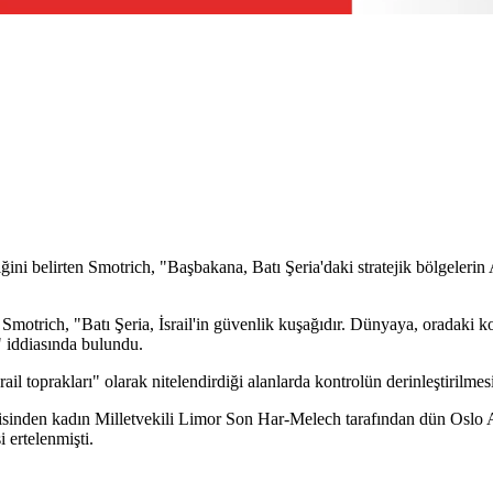
ettiğini belirten Smotrich, "Başbakana, Batı Şeria'daki stratejik bölgeler
n Smotrich, "Batı Şeria, İsrail'in güvenlik kuşağıdır. Dünyaya, oradaki 
" iddiasında bulundu.
ail toprakları" olarak nitelendirdiği alanlarda kontrolün derinleştirilmes
isinden kadın Milletvekili Limor Son Har-Melech tarafından dün Oslo An
 ertelenmişti.