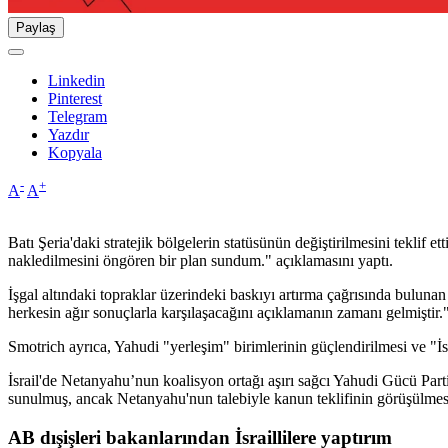
Paylaş
Linkedin
Pinterest
Telegram
Yazdır
Kopyala
-
+
A
A
Batı Şeria'daki stratejik bölgelerin statüsünün değiştirilmesini teklif 
nakledilmesini öngören bir plan sundum." açıklamasını yaptı.
İşgal altındaki topraklar üzerindeki baskıyı artırma çağrısında buluna
herkesin ağır sonuçlarla karşılaşacağını açıklamanın zamanı gelmiştir.
Smotrich ayrıca, Yahudi "yerleşim" birimlerinin güçlendirilmesi ve "İsr
İsrail'de Netanyahu’nun koalisyon ortağı aşırı sağcı Yahudi Gücü Part
sunulmuş, ancak Netanyahu'nun talebiyle kanun teklifinin görüşülmesi
AB dışişleri bakanlarından İsraillilere yaptırım