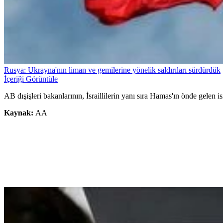
Rusya: Ukrayna'nın liman ve gemilerine yönelik saldırıları sürdürdük
İçeriği Görüntüle
AB dışişleri bakanlarının, İsraillilerin yanı sıra Hamas'ın önde gelen 
Kaynak:
AA