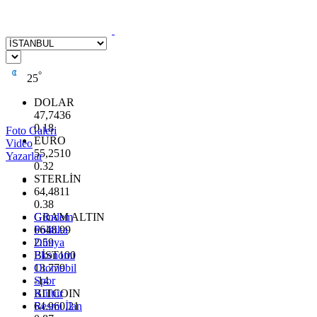
°
25
DOLAR
47,7436
0.18
Foto Galeri
EURO
Video
55,2510
Yazarlar
0.32
STERLİN
64,4811
0.38
GRAM ALTIN
Gündem
6648.99
Politika
2.59
Dünya
BİST100
Ekonomi
13.779
Otomobil
-14
Spor
BITCOIN
Kültür
64.960,21
Resmi İlan