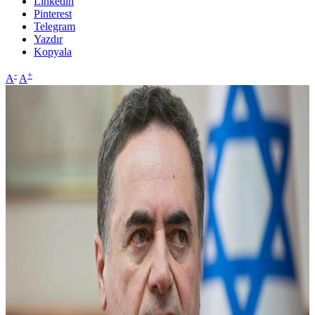
Linkedin
Pinterest
Telegram
Yazdır
Kopyala
-
+
A
A