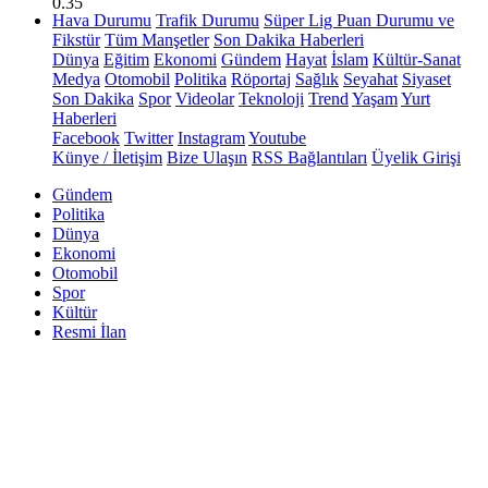
0.35
Hava Durumu
Trafik Durumu
Süper Lig Puan Durumu ve
Fikstür
Tüm Manşetler
Son Dakika Haberleri
Dünya
Eğitim
Ekonomi
Gündem
Hayat
İslam
Kültür-Sanat
Medya
Otomobil
Politika
Röportaj
Sağlık
Seyahat
Siyaset
Son Dakika
Spor
Videolar
Teknoloji
Trend
Yaşam
Yurt
Haberleri
Facebook
Twitter
Instagram
Youtube
Künye / İletişim
Bize Ulaşın
RSS Bağlantıları
Üyelik Girişi
Gündem
Politika
Dünya
Ekonomi
Otomobil
Spor
Kültür
Resmi İlan