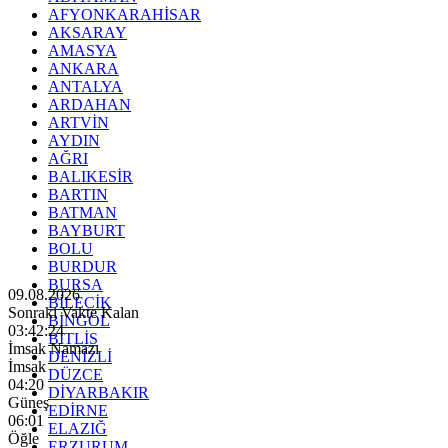
AFYONKARAHİSAR
AKSARAY
AMASYA
ANKARA
ANTALYA
ARDAHAN
ARTVİN
AYDIN
AĞRI
BALIKESİR
BARTIN
BATMAN
BAYBURT
BOLU
BURDUR
BURSA
09.08.2026
BİLECİK
Sonraki Vakte Kalan
BİNGÖL
03:42:23
BİTLİS
İmsak Namazı
DENİZLİ
İmsak
DÜZCE
04:20
DİYARBAKIR
Güneş
EDİRNE
06:01
ELAZIĞ
Öğle
ERZURUM