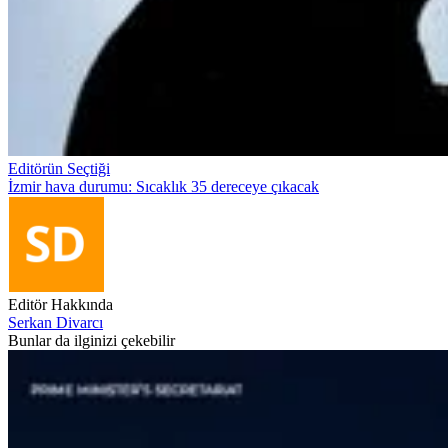
Editörün Seçtiği
İzmir hava durumu: Sıcaklık 35 dereceye çıkacak
Editör Hakkında
Serkan Divarcı
Bunlar da ilginizi çekebilir