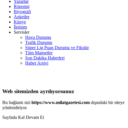
Yazarlar
Röportaj
Biyografi
Anketler
Künye
İletişim
Servisler
Hava Durumu
Trafik Durumu
Süper Lig Puan Durumu ve Fikstür
Tüm Manşetler
Son Dakika Haberleri
Haber Arşivi
Web sitemizden ayrılıyorsunuz
Bu bağlantı sizi
https://www.milatgazetesi.com
dışındaki bir siteye
yönlendiriyor.
Sayfada Kal
Devam Et