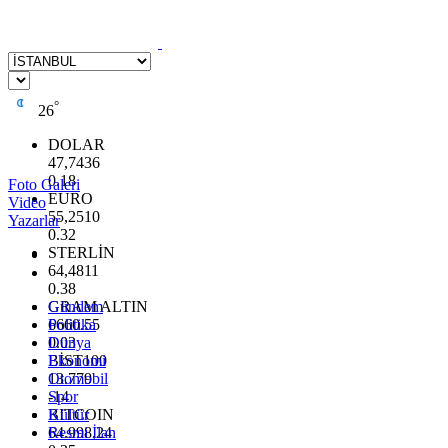
°
26
DOLAR
47,7436
0.18
Foto Galeri
EURO
Video
55,2510
Yazarlar
0.32
STERLİN
64,4811
0.38
GRAM ALTIN
Gündem
6660.55
Politika
0.03
Dünya
BİST100
Ekonomi
13.779
Otomobil
-14
Spor
BITCOIN
Kültür
64.998,24
Resmi İlan