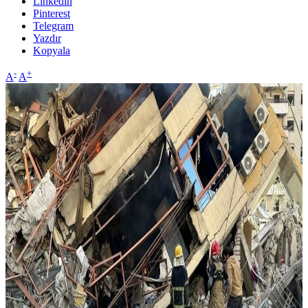
Linkedin
Pinterest
Telegram
Yazdır
Kopyala
-
+
A
A