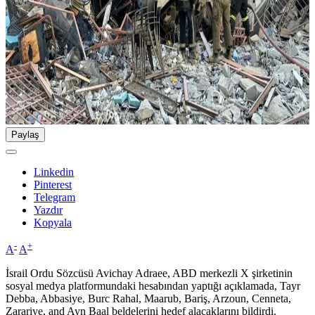
Paylaş
Linkedin
Pinterest
Telegram
Yazdır
Kopyala
-
+
A
A
İsrail Ordu Sözcüsü Avichay Adraee, ABD merkezli X şirketinin
sosyal medya platformundaki hesabından yaptığı açıklamada, Tayr
Debba, Abbasiye, Burc Rahal, Maarub, Bariş, Arzoun, Cenneta,
Zarariye, and Ayn Baal beldelerini hedef alacaklarını bildirdi.