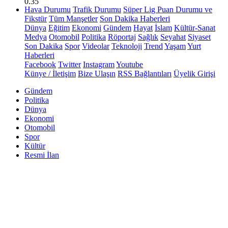
0.35
Hava Durumu
Trafik Durumu
Süper Lig Puan Durumu ve
Fikstür
Tüm Manşetler
Son Dakika Haberleri
Dünya
Eğitim
Ekonomi
Gündem
Hayat
İslam
Kültür-Sanat
Medya
Otomobil
Politika
Röportaj
Sağlık
Seyahat
Siyaset
Son Dakika
Spor
Videolar
Teknoloji
Trend
Yaşam
Yurt
Haberleri
Facebook
Twitter
Instagram
Youtube
Künye / İletişim
Bize Ulaşın
RSS Bağlantıları
Üyelik Girişi
Gündem
Politika
Dünya
Ekonomi
Otomobil
Spor
Kültür
Resmi İlan