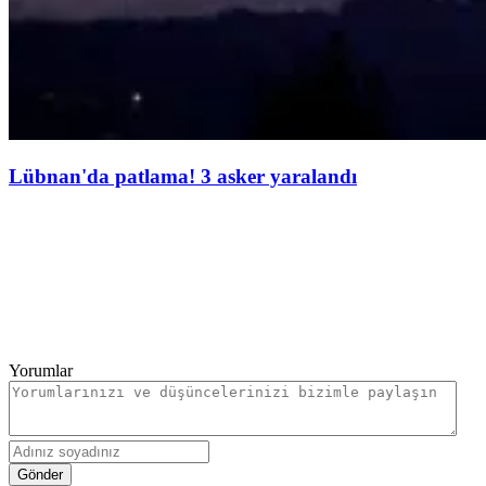
Lübnan'da patlama! 3 asker yaralandı
Yorumlar
Gönder