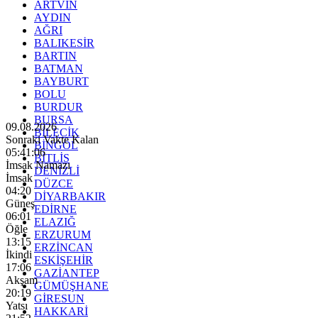
ARTVİN
AYDIN
AĞRI
BALIKESİR
BARTIN
BATMAN
BAYBURT
BOLU
BURDUR
BURSA
09.08.2026
BİLECİK
Sonraki Vakte Kalan
BİNGÖL
05:41:04
BİTLİS
İmsak Namazı
DENİZLİ
İmsak
DÜZCE
04:20
DİYARBAKIR
Güneş
EDİRNE
06:01
ELAZIĞ
Öğle
ERZURUM
13:15
ERZİNCAN
İkindi
ESKİŞEHİR
17:06
GAZİANTEP
Akşam
GÜMÜŞHANE
20:19
GİRESUN
Yatsı
HAKKARİ