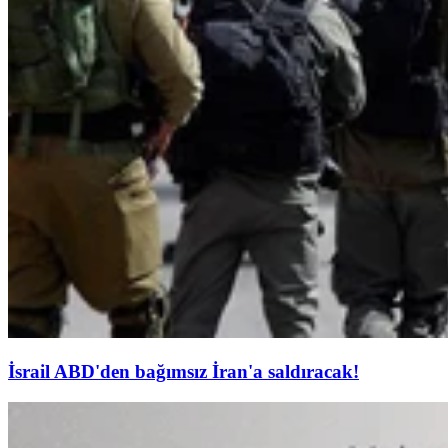
İsrail ABD'den bağımsız İran'a saldıracak!