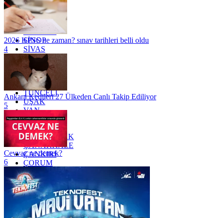
OSMANİYE
RİZE
SAKARYA
SAMSUN
SİNOP
2026 KPSS ne zaman? sınav tarihleri belli oldu
SİVAS
4
SİİRT
TEKİRDAĞ
TOKAT
TRABZON
TUNCELİ
Ankara Kedileri 27 Ülkeden Canlı Takip Ediliyor
UŞAK
5
VAN
YALOVA
YOZGAT
ZONGULDAK
ÇANAKKALE
Cevvaz ne demek?
ÇANKIRI
6
ÇORUM
İSTANBUL
İZMİR
ŞANLIURFA
ŞIRNAK