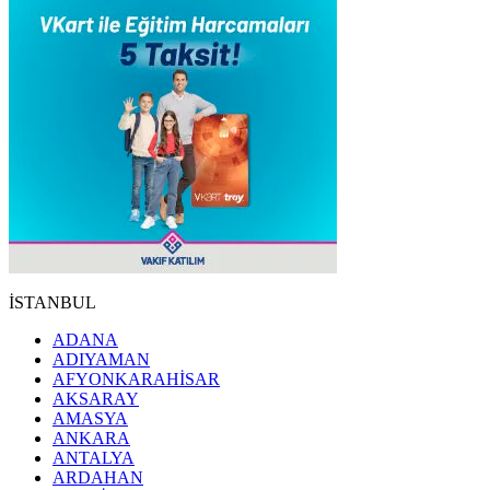
İSTANBUL
ADANA
ADIYAMAN
AFYONKARAHİSAR
AKSARAY
AMASYA
ANKARA
ANTALYA
ARDAHAN