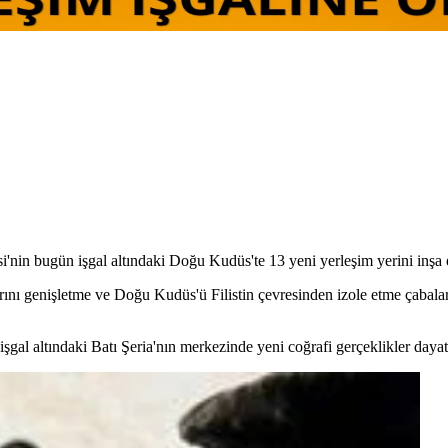
'nin bugün işgal altındaki Doğu Kudüs'te 13 yeni yerleşim yerini inşa et
larını genişletme ve Doğu Kudüs'ü Filistin çevresinden izole etme çabala
şgal altındaki Batı Şeria'nın merkezinde yeni coğrafi gerçeklikler dayat