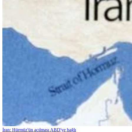
İran: Hürmüz'ün açılması ABD'ye bağlı