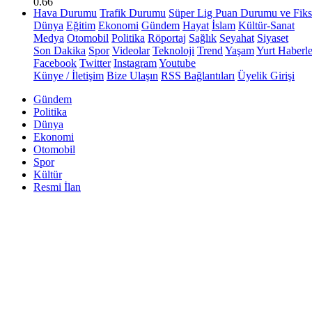
0.66
Hava Durumu
Trafik Durumu
Süper Lig Puan Durumu ve Fiks
Dünya
Eğitim
Ekonomi
Gündem
Hayat
İslam
Kültür-Sanat
Medya
Otomobil
Politika
Röportaj
Sağlık
Seyahat
Siyaset
Son Dakika
Spor
Videolar
Teknoloji
Trend
Yaşam
Yurt Haberle
Facebook
Twitter
Instagram
Youtube
Künye / İletişim
Bize Ulaşın
RSS Bağlantıları
Üyelik Girişi
Gündem
Politika
Dünya
Ekonomi
Otomobil
Spor
Kültür
Resmi İlan