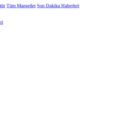
tür
Tüm Manşetler
Son Dakika Haberleri
ri