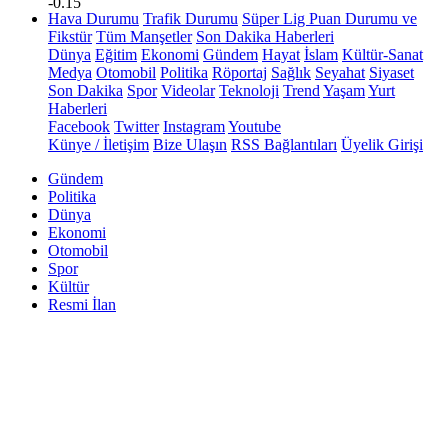
-0.15
Hava Durumu
Trafik Durumu
Süper Lig Puan Durumu ve
Fikstür
Tüm Manşetler
Son Dakika Haberleri
Dünya
Eğitim
Ekonomi
Gündem
Hayat
İslam
Kültür-Sanat
Medya
Otomobil
Politika
Röportaj
Sağlık
Seyahat
Siyaset
Son Dakika
Spor
Videolar
Teknoloji
Trend
Yaşam
Yurt
Haberleri
Facebook
Twitter
Instagram
Youtube
Künye / İletişim
Bize Ulaşın
RSS Bağlantıları
Üyelik Girişi
Gündem
Politika
Dünya
Ekonomi
Otomobil
Spor
Kültür
Resmi İlan