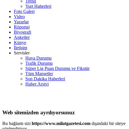
Trend
Yurt Haberleri
Foto Galeri
Video
Yazarlar
Röportaj
Biyografi
Anketler
Künye
İletişim
Servisler
Hava Durumu
Trafik Durumu
Süper Lig Puan Durumu ve Fikstür
Tüm Manşetler
Son Dakika Haberleri
Haber Arşivi
Web sitemizden ayrılıyorsunuz
Bu bağlantı sizi
https://www.milatgazetesi.com
dışındaki bir siteye
yönlendiriyor.