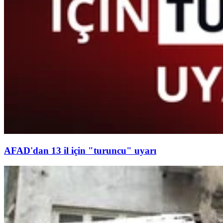
AFAD'dan 13 il için "turuncu" uyarı