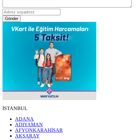
Gönder
İSTANBUL
ADANA
ADIYAMAN
AFYONKARAHİSAR
AKSARAY