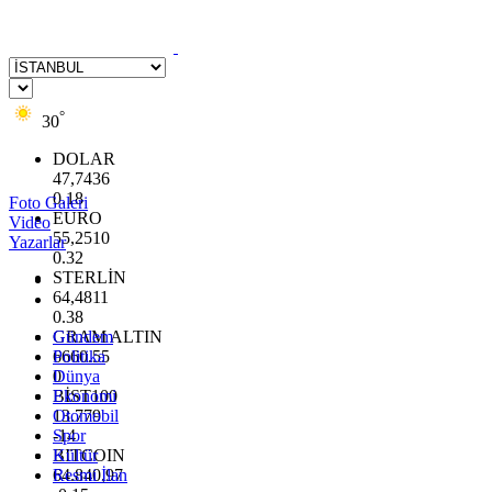
°
30
DOLAR
47,7436
0.18
Foto Galeri
EURO
Video
55,2510
Yazarlar
0.32
STERLİN
64,4811
0.38
GRAM ALTIN
Gündem
6660.55
Politika
0
Dünya
BİST100
Ekonomi
13.779
Otomobil
-14
Spor
BITCOIN
Kültür
64.840,97
Resmi İlan