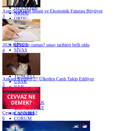
MUŞ
NEVŞEHİR
Aşırı Sıcakların İnsani ve Ekonomik Faturası Büyüyor
NİĞDE
3
ORDU
OSMANİYE
RİZE
SAKARYA
SAMSUN
SİNOP
2026 KPSS ne zaman? sınav tarihleri belli oldu
SİVAS
4
SİİRT
TEKİRDAĞ
TOKAT
TRABZON
TUNCELİ
Ankara Kedileri 27 Ülkeden Canlı Takip Ediliyor
UŞAK
5
VAN
YALOVA
YOZGAT
ZONGULDAK
ÇANAKKALE
Cevvaz ne demek?
ÇANKIRI
6
ÇORUM
İSTANBUL
İZMİR