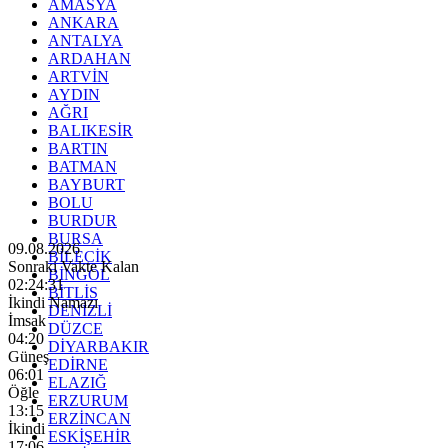
AMASYA
ANKARA
ANTALYA
ARDAHAN
ARTVİN
AYDIN
AĞRI
BALIKESİR
BARTIN
BATMAN
BAYBURT
BOLU
BURDUR
BURSA
09.08.2026
BİLECİK
Sonraki Vakte Kalan
BİNGÖL
02:24:29
BİTLİS
İkindi Namazı
DENİZLİ
İmsak
DÜZCE
04:20
DİYARBAKIR
Güneş
EDİRNE
06:01
ELAZIĞ
Öğle
ERZURUM
13:15
ERZİNCAN
İkindi
ESKİŞEHİR
17:06