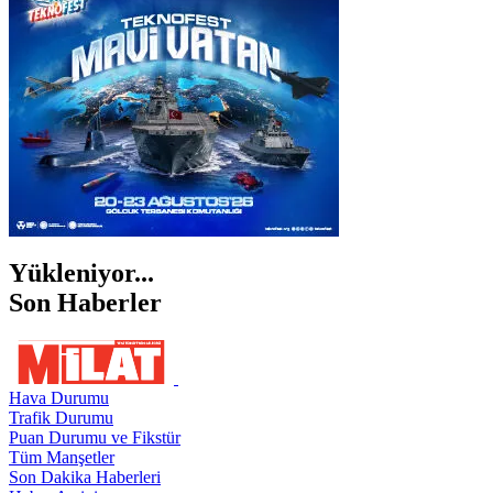
ŞANLIURFA
ŞIRNAK
Yükleniyor...
Son Haberler
Hava Durumu
Trafik Durumu
Puan Durumu ve Fikstür
Tüm Manşetler
Son Dakika Haberleri