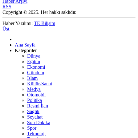
Haber Arşivi
RSS
Copyright © 2025. Her hakkı saklıdır.
Haber Yazılımı:
TE Bilişim
Üst
Ana Sayfa
Kategoriler
Dünya
Eğitim
Ekonomi
Gündem
İslam
Kültür-Sanat
Medya
Otomobil
Politika
Resmi İlan
Sağlık
Seyahat
Son Dakika
Spor
Teknoloji