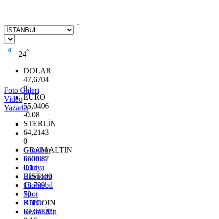
°
24
DOLAR
47,6704
0
Foto Galeri
EURO
Video
55,0406
Yazarlar
-0.08
STERLİN
64,2143
0
GRAM ALTIN
Gündem
6500.87
Politika
0.12
Dünya
BİST100
Ekonomi
13.799
Otomobil
70
Spor
BITCOIN
Kültür
64.643,95
Resmi İlan