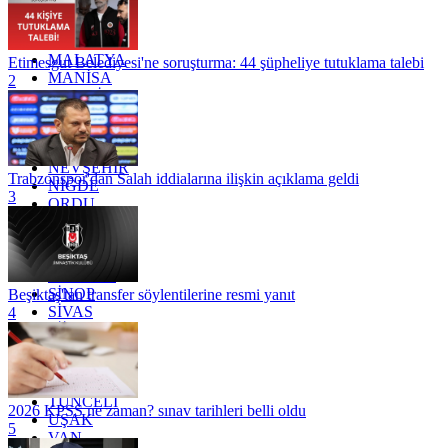
KONYA
KÜTAHYA
KİLİS
MALATYA
Etimesgut Belediyesi'ne soruşturma: 44 şüpheliye tutuklama talebi
MANİSA
2
MARDİN
MERSİN
MUĞLA
MUŞ
NEVŞEHİR
Trabzonspor'dan Salah iddialarına ilişkin açıklama geldi
NİĞDE
3
ORDU
OSMANİYE
RİZE
SAKARYA
SAMSUN
SİNOP
Beşiktaş'tan transfer söylentilerine resmi yanıt
SİVAS
4
SİİRT
TEKİRDAĞ
TOKAT
TRABZON
TUNCELİ
2026 KPSS ne zaman? sınav tarihleri belli oldu
UŞAK
5
VAN