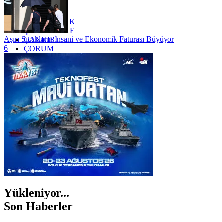
YALOVA
YOZGAT
ZONGULDAK
ÇANAKKALE
Aşırı Sıcakların İnsani ve Ekonomik Faturası Büyüyor
ÇANKIRI
6
ÇORUM
İSTANBUL
İZMİR
ŞANLIURFA
ŞIRNAK
Yükleniyor...
Son Haberler