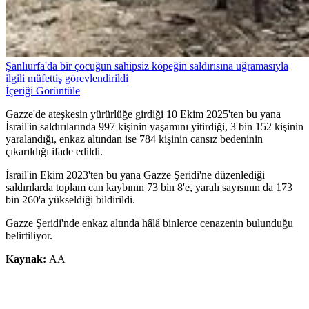
Şanlıurfa'da bir çocuğun sahipsiz köpeğin saldırısına uğramasıyla
ilgili müfettiş görevlendirildi
İçeriği Görüntüle
Gazze'de ateşkesin yürürlüğe girdiği 10 Ekim 2025'ten bu yana
İsrail'in saldırılarında 997 kişinin yaşamını yitirdiği, 3 bin 152 kişinin
yaralandığı, enkaz altından ise 784 kişinin cansız bedeninin
çıkarıldığı ifade edildi.
İsrail'in Ekim 2023'ten bu yana Gazze Şeridi'ne düzenlediği
saldırılarda toplam can kaybının 73 bin 8'e, yaralı sayısının da 173
bin 260'a yükseldiği bildirildi.
Gazze Şeridi'nde enkaz altında hâlâ binlerce cenazenin bulunduğu
belirtiliyor.
Kaynak:
AA