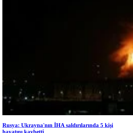
Rusya: Ukrayna'nın İHA saldırılarında 5 kişi
hayatını kaybetti