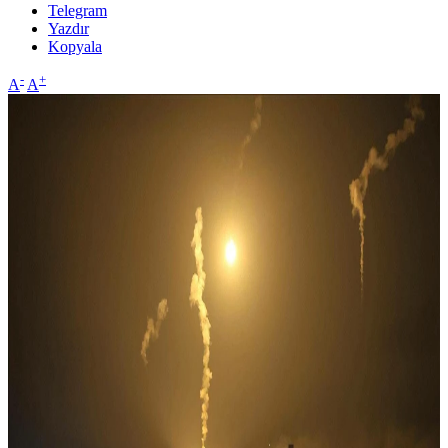
Telegram
Yazdır
Kopyala
-
+
A
A