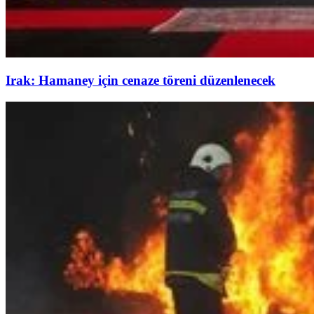
Irak: Hamaney için cenaze töreni düzenlenecek