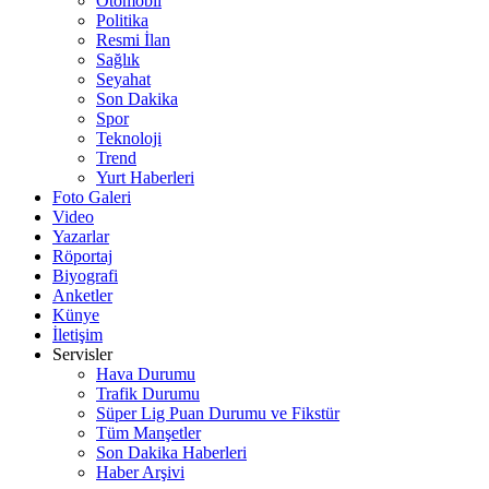
Otomobil
Politika
Resmi İlan
Sağlık
Seyahat
Son Dakika
Spor
Teknoloji
Trend
Yurt Haberleri
Foto Galeri
Video
Yazarlar
Röportaj
Biyografi
Anketler
Künye
İletişim
Servisler
Hava Durumu
Trafik Durumu
Süper Lig Puan Durumu ve Fikstür
Tüm Manşetler
Son Dakika Haberleri
Haber Arşivi