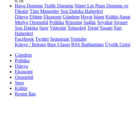
0.16
Hava Durumu
Trafik Durumu
Süper Lig Puan Durumu ve
Fikstür
Tüm Manşetler
Son Dakika Haberleri
Dünya
Eğitim
Ekonomi
Gündem
Hayat
İslam
Kültür-Sanat
Medya
Otomobil
Politika
Röportaj
Sağlık
Seyahat
Siyaset
Son Dakika
Spor
Videolar
Teknoloji
Trend
Yaşam
Yurt
Haberleri
Facebook
Twitter
Instagram
Youtube
Künye / İletişim
Bize Ulaşın
RSS Bağlantıları
Üyelik Girişi
Gündem
Politika
Dünya
Ekonomi
Otomobil
Spor
Kültür
Resmi İlan