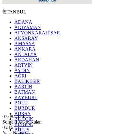
İSTANBUL
ADANA
ADIYAMAN
AFYONKARAHİSAR
AKSARAY
AMASYA
ANKARA
ANTALYA
ARDAHAN
ARTVİN
AYDIN
AĞRI
BALIKESİR
BARTIN
BATMAN
BAYBURT
BOLU
BURDUR
BURSA
07.08.2026
BİLECİK
Sonraki Vakte Kalan
BİNGÖL
05:14
BİTLİS
Yatsı Namazı