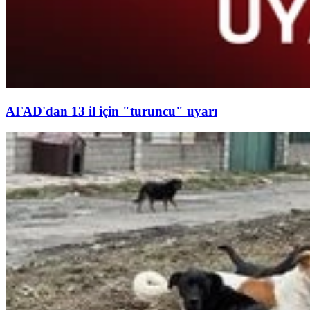
AFAD'dan 13 il için "turuncu" uyarı