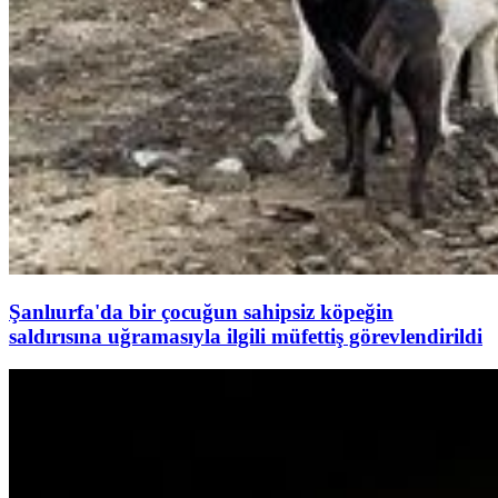
Şanlıurfa'da bir çocuğun sahipsiz köpeğin
saldırısına uğramasıyla ilgili müfettiş görevlendirildi