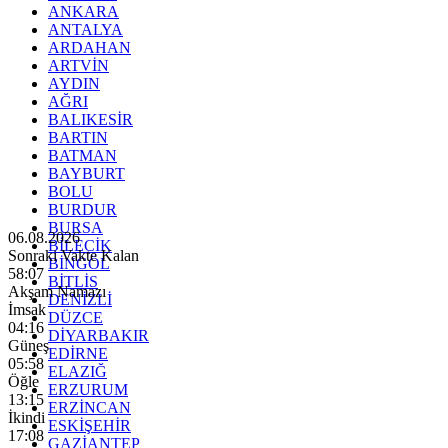
ANKARA
ANTALYA
ARDAHAN
ARTVİN
AYDIN
AĞRI
BALIKESİR
BARTIN
BATMAN
BAYBURT
BOLU
BURDUR
BURSA
06.08.2026
BİLECİK
Sonraki Vakte Kalan
BİNGÖL
58:05
BİTLİS
Akşam Namazı
DENİZLİ
İmsak
DÜZCE
04:16
DİYARBAKIR
Güneş
EDİRNE
05:58
ELAZIĞ
Öğle
ERZURUM
13:15
ERZİNCAN
İkindi
ESKİŞEHİR
17:08
GAZİANTEP