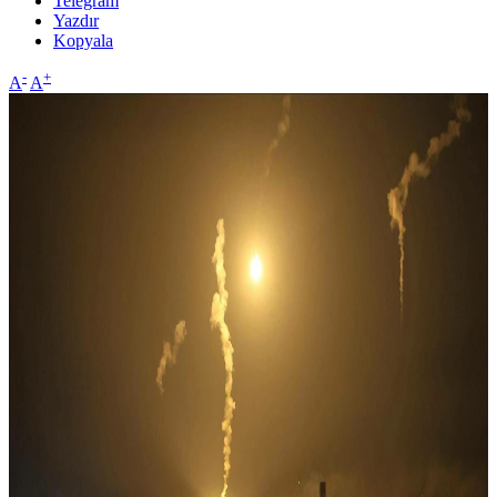
Telegram
Yazdır
Kopyala
-
+
A
A