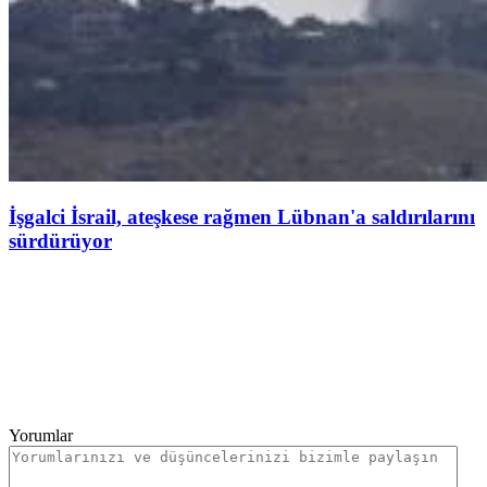
İşgalci İsrail, ateşkese rağmen Lübnan'a saldırılarını
sürdürüyor
Yorumlar