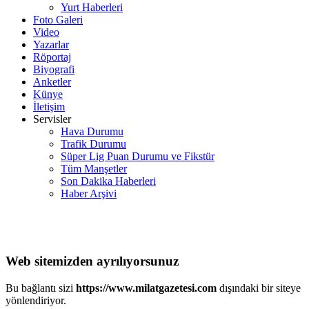
Yurt Haberleri
Foto Galeri
Video
Yazarlar
Röportaj
Biyografi
Anketler
Künye
İletişim
Servisler
Hava Durumu
Trafik Durumu
Süper Lig Puan Durumu ve Fikstür
Tüm Manşetler
Son Dakika Haberleri
Haber Arşivi
Web sitemizden ayrılıyorsunuz
Bu bağlantı sizi
https://www.milatgazetesi.com
dışındaki bir siteye
yönlendiriyor.