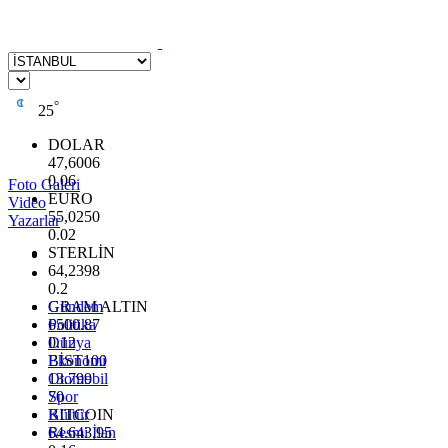
°
25
DOLAR
47,6006
0.06
Foto Galeri
EURO
Video
55,0250
Yazarlar
0.02
STERLİN
64,2398
0.2
GRAM ALTIN
Gündem
6500.87
Politika
0.12
Dünya
BİST100
Ekonomi
13.799
Otomobil
70
Spor
BITCOIN
Kültür
64.643,95
Resmi İlan