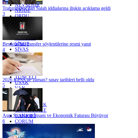
NEVŞEHİR
Trabzonspor'dan Salah iddialarına ilişkin açıklama geldi
NİĞDE
3
ORDU
OSMANİYE
RİZE
SAKARYA
SAMSUN
SİNOP
Beşiktaş'tan transfer söylentilerine resmi yanıt
SİVAS
4
SİİRT
TEKİRDAĞ
TOKAT
TRABZON
TUNCELİ
2026 KPSS ne zaman? sınav tarihleri belli oldu
UŞAK
5
VAN
YALOVA
YOZGAT
ZONGULDAK
ÇANAKKALE
Aşırı Sıcakların İnsani ve Ekonomik Faturası Büyüyor
ÇANKIRI
6
ÇORUM
İSTANBUL
İZMİR
ŞANLIURFA