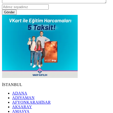
Gönder
İSTANBUL
ADANA
ADIYAMAN
AFYONKARAHİSAR
AKSARAY
AMASYA