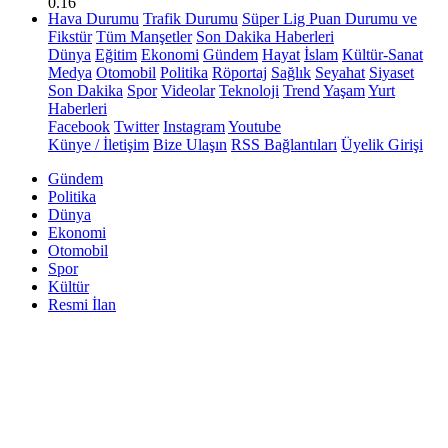
0.16
Hava Durumu
Trafik Durumu
Süper Lig Puan Durumu ve
Fikstür
Tüm Manşetler
Son Dakika Haberleri
Dünya
Eğitim
Ekonomi
Gündem
Hayat
İslam
Kültür-Sanat
Medya
Otomobil
Politika
Röportaj
Sağlık
Seyahat
Siyaset
Son Dakika
Spor
Videolar
Teknoloji
Trend
Yaşam
Yurt
Haberleri
Facebook
Twitter
Instagram
Youtube
Künye / İletişim
Bize Ulaşın
RSS Bağlantıları
Üyelik Girişi
Gündem
Politika
Dünya
Ekonomi
Otomobil
Spor
Kültür
Resmi İlan