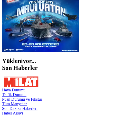
ŞIRNAK
Yükleniyor...
Son Haberler
Hava Durumu
Trafik Durumu
Puan Durumu ve Fikstür
Tüm Manşetler
Son Dakika Haberleri
Haber Arşivi