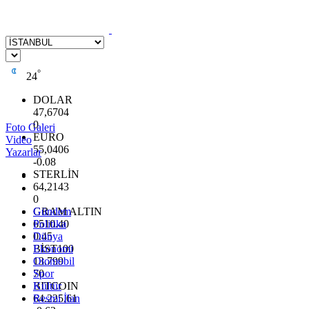
°
24
DOLAR
47,6704
0
Foto Galeri
EURO
Video
55,0406
Yazarlar
-0.08
STERLİN
64,2143
0
GRAM ALTIN
Gündem
6510.40
Politika
0.45
Dünya
BİST100
Ekonomi
13.799
Otomobil
70
Spor
BITCOIN
Kültür
64.225,61
Resmi İlan