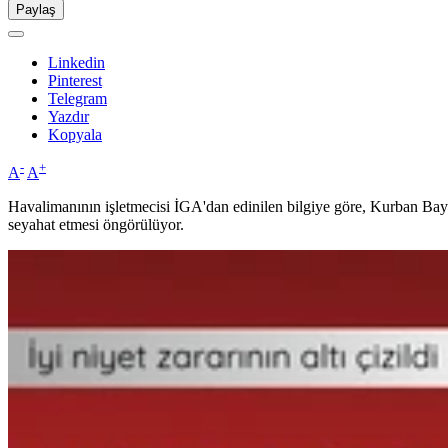
Paylaş
Linkedin
Pinterest
Telegram
Yazdır
Kopyala
-
+
A
A
Havalimanının işletmecisi İGA'dan edinilen bilgiye göre, Kurban Bay
seyahat etmesi öngörülüyor.