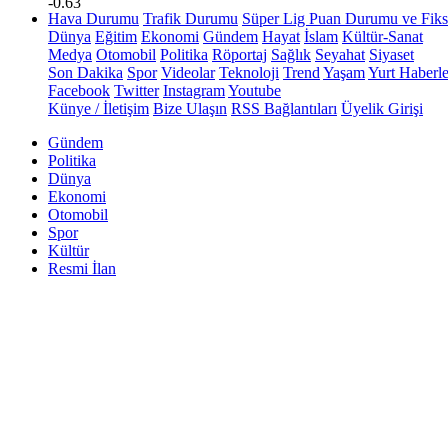
-0.63
Hava Durumu
Trafik Durumu
Süper Lig Puan Durumu ve Fiks
Dünya
Eğitim
Ekonomi
Gündem
Hayat
İslam
Kültür-Sanat
Medya
Otomobil
Politika
Röportaj
Sağlık
Seyahat
Siyaset
Son Dakika
Spor
Videolar
Teknoloji
Trend
Yaşam
Yurt Haberle
Facebook
Twitter
Instagram
Youtube
Künye / İletişim
Bize Ulaşın
RSS Bağlantıları
Üyelik Girişi
Gündem
Politika
Dünya
Ekonomi
Otomobil
Spor
Kültür
Resmi İlan