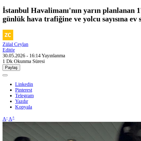
İstanbul Havalimanı'nın yarın planlanan 17
günlük hava trafiğine ve yolcu sayısına ev 
Zülal Ceylan
Editör
30.05.2026 - 16:14
Yayınlanma
1 Dk
Okunma Süresi
Paylaş
Linkedin
Pinterest
Telegram
Yazdır
Kopyala
-
+
A
A