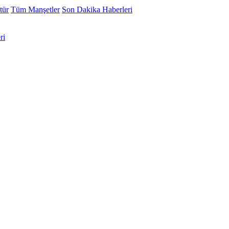
tür
Tüm Manşetler
Son Dakika Haberleri
ri