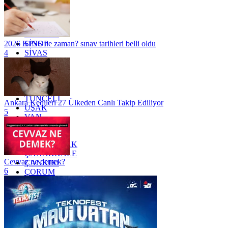
OSMANİYE
RİZE
SAKARYA
SAMSUN
SİNOP
2026 KPSS ne zaman? sınav tarihleri belli oldu
SİVAS
4
SİİRT
TEKİRDAĞ
TOKAT
TRABZON
TUNCELİ
Ankara Kedileri 27 Ülkeden Canlı Takip Ediliyor
UŞAK
5
VAN
YALOVA
YOZGAT
ZONGULDAK
ÇANAKKALE
Cevvaz ne demek?
ÇANKIRI
6
ÇORUM
İSTANBUL
İZMİR
ŞANLIURFA
ŞIRNAK