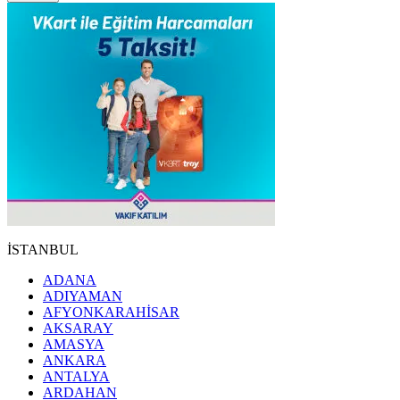
İSTANBUL
ADANA
ADIYAMAN
AFYONKARAHİSAR
AKSARAY
AMASYA
ANKARA
ANTALYA
ARDAHAN