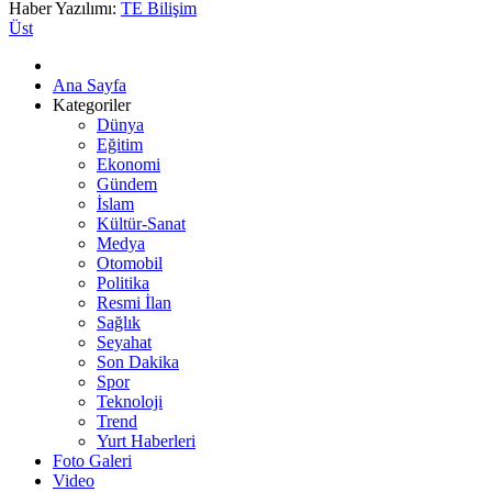
Haber Yazılımı:
TE Bilişim
Üst
Ana Sayfa
Kategoriler
Dünya
Eğitim
Ekonomi
Gündem
İslam
Kültür-Sanat
Medya
Otomobil
Politika
Resmi İlan
Sağlık
Seyahat
Son Dakika
Spor
Teknoloji
Trend
Yurt Haberleri
Foto Galeri
Video