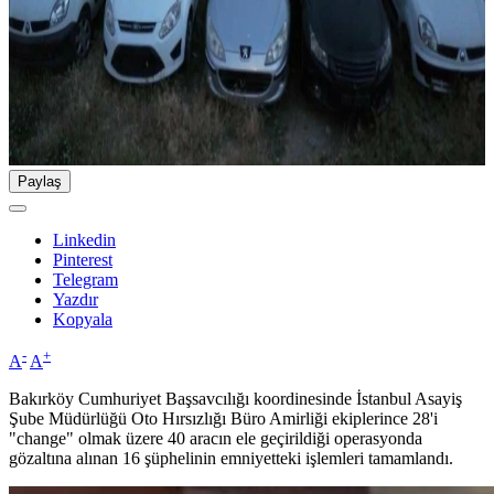
Paylaş
Linkedin
Pinterest
Telegram
Yazdır
Kopyala
-
+
A
A
Bakırköy Cumhuriyet Başsavcılığı koordinesinde İstanbul Asayiş
Şube Müdürlüğü Oto Hırsızlığı Büro Amirliği ekiplerince 28'i
"change" olmak üzere 40 aracın ele geçirildiği operasyonda
gözaltına alınan 16 şüphelinin emniyetteki işlemleri tamamlandı.