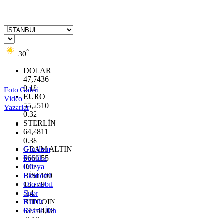
°
30
DOLAR
47,7436
0.18
Foto Galeri
EURO
Video
55,2510
Yazarlar
0.32
STERLİN
64,4811
0.38
GRAM ALTIN
Gündem
6660.55
Politika
0.03
Dünya
BİST100
Ekonomi
13.779
Otomobil
-14
Spor
BITCOIN
Kültür
64.944,08
Resmi İlan