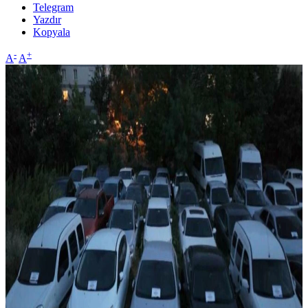
Telegram
Yazdır
Kopyala
-
+
A
A