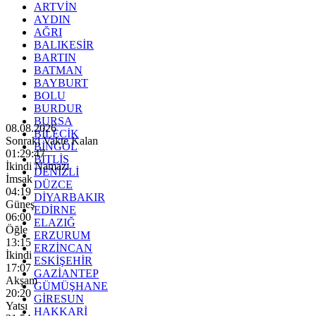
ARTVİN
AYDIN
AĞRI
BALIKESİR
BARTIN
BATMAN
BAYBURT
BOLU
BURDUR
BURSA
08.08.2026
BİLECİK
Sonraki Vakte Kalan
BİNGÖL
01:29:45
BİTLİS
İkindi Namazı
DENİZLİ
İmsak
DÜZCE
04:19
DİYARBAKIR
Güneş
EDİRNE
06:00
ELAZIĞ
Öğle
ERZURUM
13:15
ERZİNCAN
İkindi
ESKİŞEHİR
17:07
GAZİANTEP
Akşam
GÜMÜŞHANE
20:20
GİRESUN
Yatsı
HAKKARİ