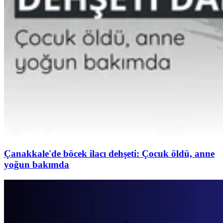
Çanakkale'de böcek ilacı dehşeti: Çocuk öldü, anne
yoğun bakımda