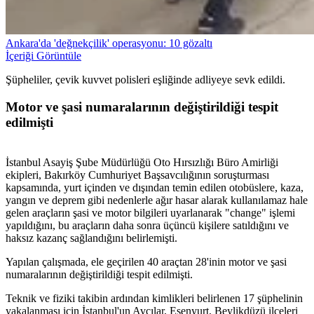
Ankara'da 'değnekçilik' operasyonu: 10 gözaltı
İçeriği Görüntüle
Şüpheliler, çevik kuvvet polisleri eşliğinde adliyeye sevk edildi.
Motor ve şasi numaralarının değiştirildiği tespit
edilmişti
İstanbul Asayiş Şube Müdürlüğü Oto Hırsızlığı Büro Amirliği
ekipleri, Bakırköy Cumhuriyet Başsavcılığının soruşturması
kapsamında, yurt içinden ve dışından temin edilen otobüslere, kaza,
yangın ve deprem gibi nedenlerle ağır hasar alarak kullanılamaz hale
gelen araçların şasi ve motor bilgileri uyarlanarak "change" işlemi
yapıldığını, bu araçların daha sonra üçüncü kişilere satıldığını ve
haksız kazanç sağlandığını belirlemişti.
Yapılan çalışmada, ele geçirilen 40 araçtan 28'inin motor ve şasi
numaralarının değiştirildiği tespit edilmişti.
Teknik ve fiziki takibin ardından kimlikleri belirlenen 17 şüphelinin
yakalanması için İstanbul'un Avcılar, Esenyurt, Beylikdüzü ilçeleri