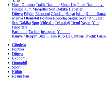
-0.18
Hava Durumu
Trafik Durumu
Süper Lig Puan Durumu ve
Fikstür
Tüm Manşetler
Son Dakika Haberleri
Dünya
Eğitim
Ekonomi
Gündem
Hayat
İslam
Kültür-Sanat
Medya
Otomobil
Politika
Röportaj
Sağlık
Seyahat
Siyaset
Son Dakika
Spor
Videolar
Teknoloji
Trend
Yaşam
Yurt
Haberleri
Facebook
Twitter
Instagram
Youtube
Künye / İletişim
Bize Ulaşın
RSS Bağlantıları
Üyelik Girişi
Gündem
Politika
Dünya
Ekonomi
Otomobil
Spor
Kültür
Resmi İlan