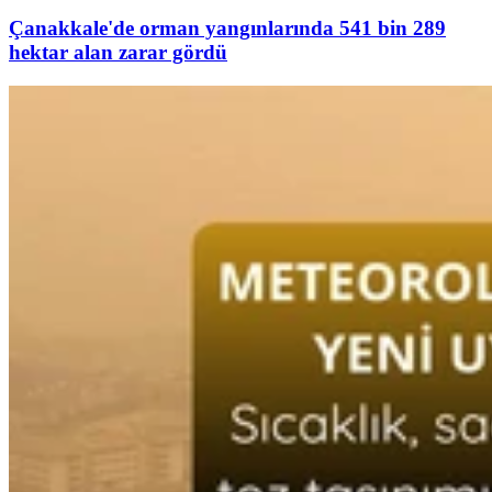
Çanakkale'de orman yangınlarında 541 bin 289
hektar alan zarar gördü