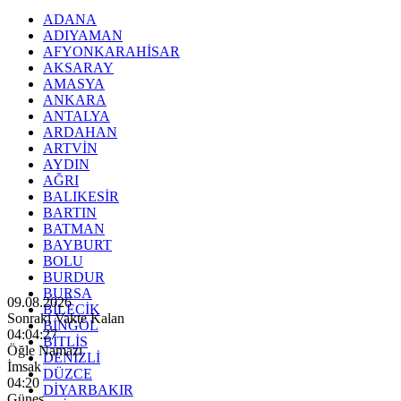
ADANA
ADIYAMAN
AFYONKARAHİSAR
AKSARAY
AMASYA
ANKARA
ANTALYA
ARDAHAN
ARTVİN
AYDIN
AĞRI
BALIKESİR
BARTIN
BATMAN
BAYBURT
BOLU
BURDUR
BURSA
09.08.2026
BİLECİK
Sonraki Vakte Kalan
BİNGÖL
04:04:26
BİTLİS
Öğle Namazı
DENİZLİ
İmsak
DÜZCE
04:20
DİYARBAKIR
Güneş