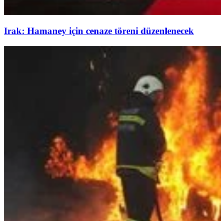
Irak: Hamaney için cenaze töreni düzenlenecek