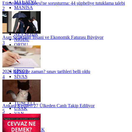
MALATYA
Etimesgut Belediyesi'ne soruşturma: 44 şüpheliye tutuklama talebi
MANİSA
2
MARDİN
MERSİN
MUĞLA
MUŞ
NEVŞEHİR
Aşırı Sıcakların İnsani ve Ekonomik Faturası Büyüyor
NİĞDE
3
ORDU
OSMANİYE
RİZE
SAKARYA
SAMSUN
SİNOP
2026 KPSS ne zaman? sınav tarihleri belli oldu
SİVAS
4
SİİRT
TEKİRDAĞ
TOKAT
TRABZON
TUNCELİ
Ankara Kedileri 27 Ülkeden Canlı Takip Ediliyor
UŞAK
5
VAN
YALOVA
YOZGAT
ZONGULDAK