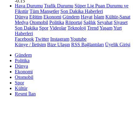
-0.15
Hava Durumu
Trafik Durumu
Süper Lig Puan Durumu ve
Fikstür
Tüm Manşetler
Son Dakika Haberleri
Dünya
Eğitim
Ekonomi
Gündem
Hayat
İslam
Kültür-Sanat
Medya
Otomobil
Politika
Röportaj
Sağlık
Seyahat
Siyaset
Son Dakika
Spor
Videolar
Teknoloji
Trend
Yaşam
Yurt
Haberleri
Facebook
Twitter
Instagram
Youtube
Künye / İletişim
Bize Ulaşın
RSS Bağlantıları
Üyelik Girişi
Gündem
Politika
Dünya
Ekonomi
Otomobil
Spor
Kültür
Resmi İlan