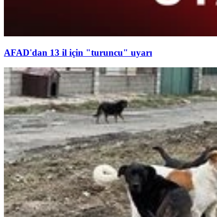
AFAD'dan 13 il için "turuncu" uyarı