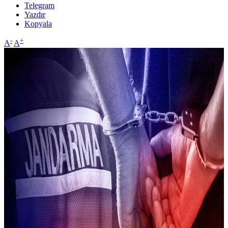
Telegram
Yazdır
Kopyala
-
+
A
A