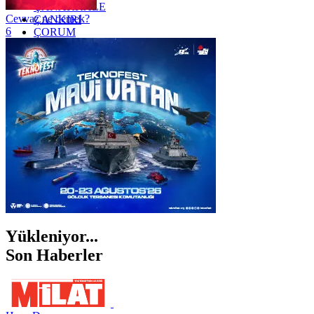
ÇANAKKALE
Cevvaz ne demek?
ÇANKIRI
6
ÇORUM
İSTANBUL
İZMİR
ŞANLIURFA
ŞIRNAK
Yükleniyor...
Son Haberler