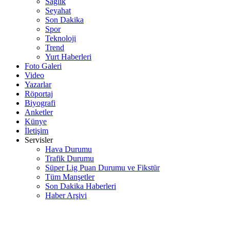
Sağlık
Seyahat
Son Dakika
Spor
Teknoloji
Trend
Yurt Haberleri
Foto Galeri
Video
Yazarlar
Röportaj
Biyografi
Anketler
Künye
İletişim
Servisler
Hava Durumu
Trafik Durumu
Süper Lig Puan Durumu ve Fikstür
Tüm Manşetler
Son Dakika Haberleri
Haber Arşivi