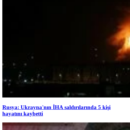
Rusya: Ukrayna'nın İHA saldırılarında 5 kişi
hayatını kaybetti