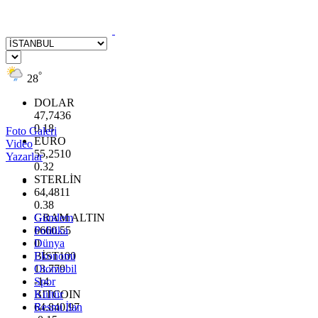
°
28
DOLAR
47,7436
0.18
Foto Galeri
EURO
Video
55,2510
Yazarlar
0.32
STERLİN
64,4811
0.38
GRAM ALTIN
Gündem
6660.55
Politika
0
Dünya
BİST100
Ekonomi
13.779
Otomobil
-14
Spor
BITCOIN
Kültür
64.840,97
Resmi İlan