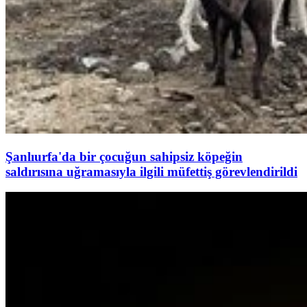
Şanlıurfa'da bir çocuğun sahipsiz köpeğin
saldırısına uğramasıyla ilgili müfettiş görevlendirildi