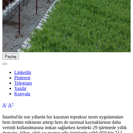
Paylaş
Linkedin
Pinterest
Telegram
Yazdır
Kopyala
-
+
A
A
İstanbul'da son yıllarda hız kazanan topraksız tarım uygulamaları
hem üretim miktarını artırıp hem de tarımsal kaynaklarının daha
verimli kullanılmasına imkan sağlarken kentteki 29 işletmede yıllık
domates, biber, çilek ve mantar gibi ürünlerde yıllık 950 bin 712