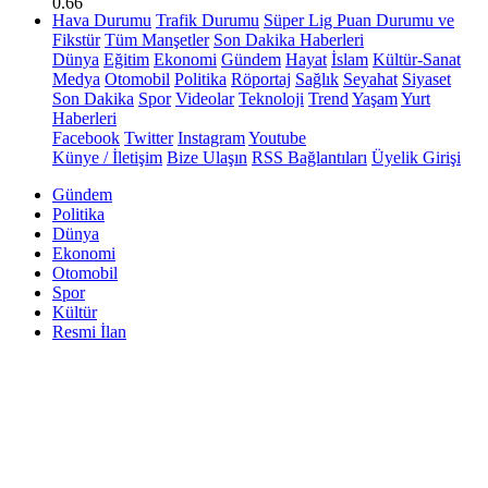
0.66
Hava Durumu
Trafik Durumu
Süper Lig Puan Durumu ve
Fikstür
Tüm Manşetler
Son Dakika Haberleri
Dünya
Eğitim
Ekonomi
Gündem
Hayat
İslam
Kültür-Sanat
Medya
Otomobil
Politika
Röportaj
Sağlık
Seyahat
Siyaset
Son Dakika
Spor
Videolar
Teknoloji
Trend
Yaşam
Yurt
Haberleri
Facebook
Twitter
Instagram
Youtube
Künye / İletişim
Bize Ulaşın
RSS Bağlantıları
Üyelik Girişi
Gündem
Politika
Dünya
Ekonomi
Otomobil
Spor
Kültür
Resmi İlan