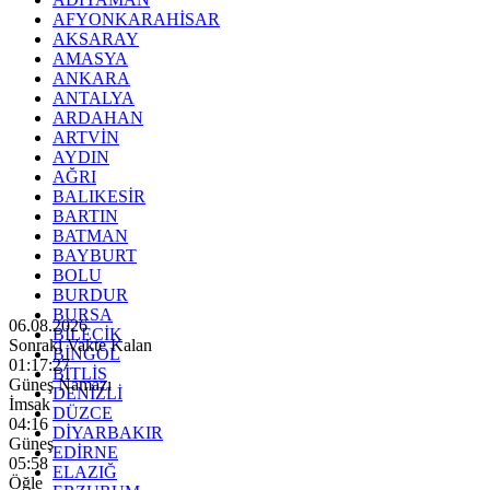
AFYONKARAHİSAR
AKSARAY
AMASYA
ANKARA
ANTALYA
ARDAHAN
ARTVİN
AYDIN
AĞRI
BALIKESİR
BARTIN
BATMAN
BAYBURT
BOLU
BURDUR
BURSA
06.08.2026
BİLECİK
Sonraki Vakte Kalan
BİNGÖL
01:17:25
BİTLİS
Güneş Namazı
DENİZLİ
İmsak
DÜZCE
04:16
DİYARBAKIR
Güneş
EDİRNE
05:58
ELAZIĞ
Öğle