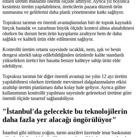
edilen üretim miktarını önemli ölçüde artırıyor. Ayrıca yıl boyunca
kesintisiz üretim yapılabilmesi, üreticilerin pazara düzenli ürün
sunmasına ve gelirlerini daha planlı yönetmesine katkı sağlıyor.
Topraksız tarımın en önemli avantajlarından biri de toprak kaynaklı
birçok hastalık ve zararlının büyük ölçüde kontrol altına alınabilmesi
olurken bu durum hem ürün kayıplarını azaltıyor hem de daha
sağlıklı ve kaliteli ürün elde edilmesini sağlıyor.
Kontrollü üretim ortamı sayesinde sıcaklık, nem, ışık ve besin
dengesi sürekli takip edilebildiğinden ürünlerde kalite standardı
yükselirken üretici her hasatta benzer kaliteye sahip ürün elde
edebiliyor.
Topraksız tarımın bir diğer önemli avantajı ise yılın 12 ayı üretim
yapılabilmesi olurken üretimde mevsimsel dalgalanmaların etkisi
azaltılıp üretim planlaması daha kolay hale geliyor. Ayrıca gübre
kullanımının kontrollü yapılması sayesinde geleneksel üretime göre
önemli ölçüde tasarruf sağlanabiliyor.
"İstanbul'da gelecekte bu teknolojilerin
daha fazla yer alacağı öngörülüyor"
İstanbul gibi nüfusu yoğun, tarım arazileri üzerinde imar baskısının