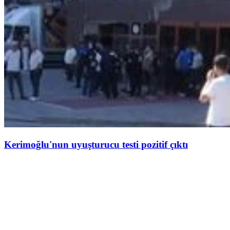
Kerimoğlu'nun uyuşturucu testi pozitif çıktı