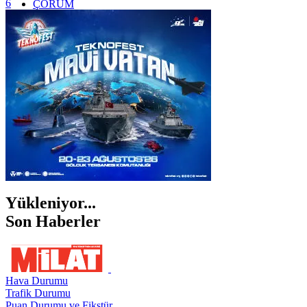
6
ÇORUM
İSTANBUL
İZMİR
ŞANLIURFA
ŞIRNAK
Yükleniyor...
Son Haberler
Hava Durumu
Trafik Durumu
Puan Durumu ve Fikstür