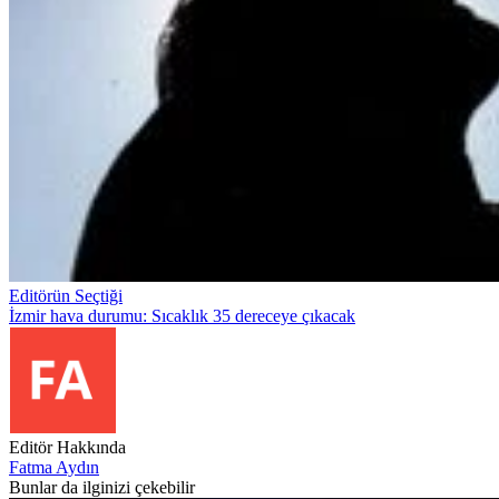
Editörün Seçtiği
İzmir hava durumu: Sıcaklık 35 dereceye çıkacak
Editör Hakkında
Fatma Aydın
Bunlar da ilginizi çekebilir