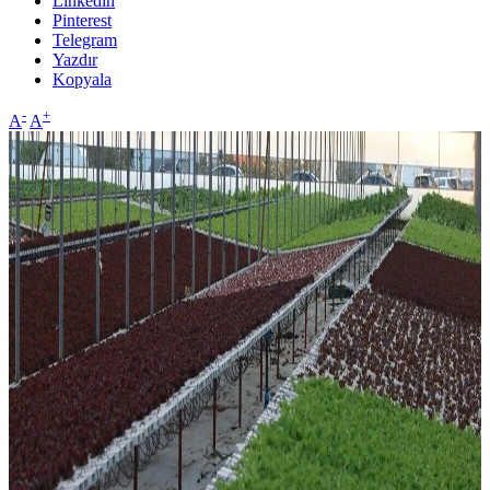
Linkedin
Pinterest
Telegram
Yazdır
Kopyala
-
+
A
A