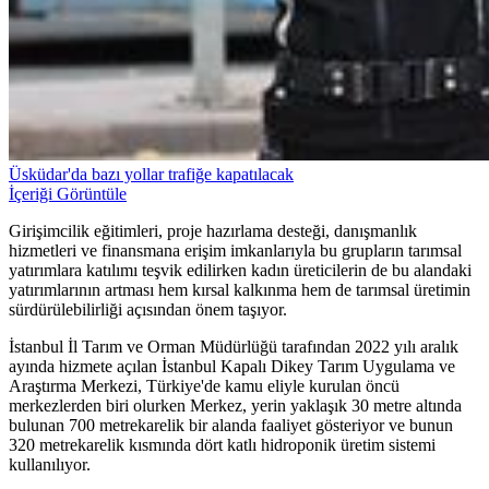
Üsküdar'da bazı yollar trafiğe kapatılacak
İçeriği Görüntüle
Girişimcilik eğitimleri, proje hazırlama desteği, danışmanlık
hizmetleri ve finansmana erişim imkanlarıyla bu grupların tarımsal
yatırımlara katılımı teşvik edilirken kadın üreticilerin de bu alandaki
yatırımlarının artması hem kırsal kalkınma hem de tarımsal üretimin
sürdürülebilirliği açısından önem taşıyor.
İstanbul İl Tarım ve Orman Müdürlüğü tarafından 2022 yılı aralık
ayında hizmete açılan İstanbul Kapalı Dikey Tarım Uygulama ve
Araştırma Merkezi, Türkiye'de kamu eliyle kurulan öncü
merkezlerden biri olurken Merkez, yerin yaklaşık 30 metre altında
bulunan 700 metrekarelik bir alanda faaliyet gösteriyor ve bunun
320 metrekarelik kısmında dört katlı hidroponik üretim sistemi
kullanılıyor.