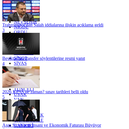
MARDİN
MERSİN
MUĞLA
MUŞ
NEVŞEHİR
Trabzonspor'dan Salah iddialarına ilişkin açıklama geldi
NİĞDE
3
ORDU
OSMANİYE
RİZE
SAKARYA
SAMSUN
SİNOP
Beşiktaş'tan transfer söylentilerine resmi yanıt
SİVAS
4
SİİRT
TEKİRDAĞ
TOKAT
TRABZON
TUNCELİ
2026 KPSS ne zaman? sınav tarihleri belli oldu
UŞAK
5
VAN
YALOVA
YOZGAT
ZONGULDAK
ÇANAKKALE
Aşırı Sıcakların İnsani ve Ekonomik Faturası Büyüyor
ÇANKIRI