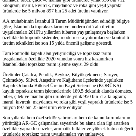
kilogram; marul, kıvırcık, maydanoz ve roka gibi yeşil yapraklı
ürünlerde ise 5 milyon 897 bin 25 adet üretim yapılıyor.
AA muhabirinin İstanbul İl Tarım Müdürlüğünden edindiği bilgiye
göre, İstanbul'da topraksız tarım ve modern örtü altı üretim
uygulamaları 2010'lu yıllardan itibaren yaygınlaşmaya başlarken
özellikle hidroponik sistemler, modern sera yatırımları ve kontrollü
üretim teknikleri ise son 15 yılda önemli gelişme gösterdi.
Tam kontrollü kapalı alan yetiştiriciliği ve topraksız tarım
uygulamaları özellikle 2020 yılından sonra hız kazanırken
İstanbul'daki topraksız tarım işletme sayısı 29 oldu.
Üretimler Çatalca, Pendik, Beykoz, Büyükçekmece, Sarıyer,
Çekmeköy, Silivri, Ataşehir ve Kağıthane ilçelerinde yapılırken
Kapalı Ortamda Bitkisel Üretim Kayıt Sistemi'ne (KOBÜKS)
kayıtlı topraksız tarım işletmelerinde 189,5 dekarlık alanda domates,
biber, çilek ve mantar gibi ürünlerde yıllık 950 bin 712 kilogram;
marul, kıvırcık, maydanoz ve roka gibi yeşil yapraklı ürünlerde ise 5
milyon 897 bin 25 adet ürün elde ediliyor.
Son yıllarda hem özel sektör yatırımları hem de kamu kurumlarının
yürüttüğü AR-GE çalışmaları sayesinde bu alana olan ilgi artarken
özellikle yapraklı sebzeler, aromatik bitkiler ve yüksek katma değerli
ürünlerde topraksız tarım uygulamaları yaygınlaşıyor.