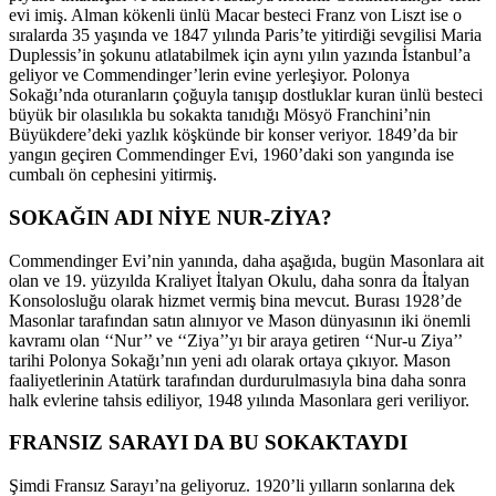
evi imiş. Alman kökenli ünlü Macar besteci Franz von Liszt ise o
sıralarda 35 yaşında ve 1847 yılında Paris’te yitirdiği sevgilisi Maria
Duplessis’in şokunu atlatabilmek için aynı yılın yazında İstanbul’a
geliyor ve Commendinger’lerin evine yerleşiyor. Polonya
Sokağı’nda oturanların çoğuyla tanışıp dostluklar kuran ünlü besteci
büyük bir olasılıkla bu sokakta tanıdığı Mösyö Franchini’nin
Büyükdere’deki yazlık köşkünde bir konser veriyor. 1849’da bir
yangın geçiren Commendinger Evi, 1960’daki son yangında ise
cumbalı ön cephesini yitirmiş.
SOKAĞIN ADI NİYE NUR-ZİYA?
Commendinger Evi’nin yanında, daha aşağıda, bugün Masonlara ait
olan ve 19. yüzyılda Kraliyet İtalyan Okulu, daha sonra da İtalyan
Konsolosluğu olarak hizmet vermiş bina mevcut. Burası 1928’de
Masonlar tarafından satın alınıyor ve Mason dünyasının iki önemli
kavramı olan ‘‘Nur’’ ve ‘‘Ziya’’yı bir araya getiren ‘‘Nur-u Ziya’’
tarihi Polonya Sokağı’nın yeni adı olarak ortaya çıkıyor. Mason
faaliyetlerinin Atatürk tarafından durdurulmasıyla bina daha sonra
halk evlerine tahsis ediliyor, 1948 yılında Masonlara geri veriliyor.
FRANSIZ SARAYI DA BU SOKAKTAYDI
Şimdi Fransız Sarayı’na geliyoruz. 1920’li yılların sonlarına dek