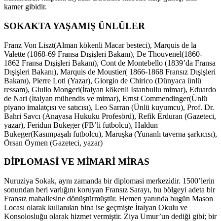
kamer gibidir.
SOKAKTA YAŞAMIŞ ÜNLÜLER
Franz Von Liszt(Alman kökenli Macar besteci), Marquis de la
Valette (1868-69 Fransa Dışişleri Bakanı), De Thouvenel(1860-
1862 Fransa Dışişleri Bakanı), Cont de Montebello (1839’da Fransa
Dışişleri Bakanı), Marquis de Moustier( 1866-1868 Fransız Dışişleri
Bakanı), Pierre Loti (Yazar), Giorgio de Chirico (Dünyaca ünlü
ressam), Giulio Mongeri(İtalyan kökenli İstanbullu mimar), Eduardo
de Nari (İtalyan mühendis ve mimar), Ernst Commendinger(Ünlü
piyano imalatçısı ve satıcısı), Leo Sarran (Ünlü kuyumcu), Prof. Dr.
Bahri Savcı (Anayasa Hukuku Profesörü), Refik Erduran (Gazeteci,
yazar), Feridun Bukeger (FB’li futbolcu), Haldun
Bukeger(Kasımpaşalı futbolcu), Maruşka (Yunanlı taverna şarkıcısı),
Örsan Öymen (Gazeteci, yazar)
DİPLOMASİ VE MİMARİ MİRAS
Nuruziya Sokak, aynı zamanda bir diplomasi merkezidir. 1500’lerin
sonundan beri varlığını koruyan Fransız Sarayı, bu bölgeyi adeta bir
Fransız mahallesine dönüştürmüştür. Hemen yanında bugün Mason
Locası olarak kullanılan bina ise geçmişte İtalyan Okulu ve
Konsolosluğu olarak hizmet vermiştir. Ziya Umur’un dediği gibi; bir