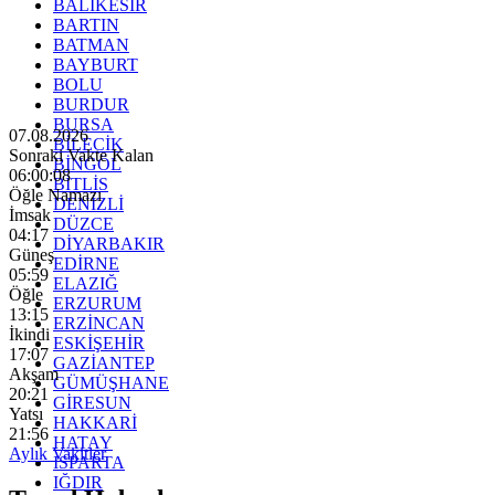
BALIKESİR
BARTIN
BATMAN
BAYBURT
BOLU
BURDUR
BURSA
07.08.2026
BİLECİK
Sonraki Vakte Kalan
BİNGÖL
06:00:06
BİTLİS
Öğle Namazı
DENİZLİ
İmsak
DÜZCE
04:17
DİYARBAKIR
Güneş
EDİRNE
05:59
ELAZIĞ
Öğle
ERZURUM
13:15
ERZİNCAN
İkindi
ESKİŞEHİR
17:07
GAZİANTEP
Akşam
GÜMÜŞHANE
20:21
GİRESUN
Yatsı
HAKKARİ
21:56
HATAY
Aylık Vakitler
ISPARTA
IĞDIR