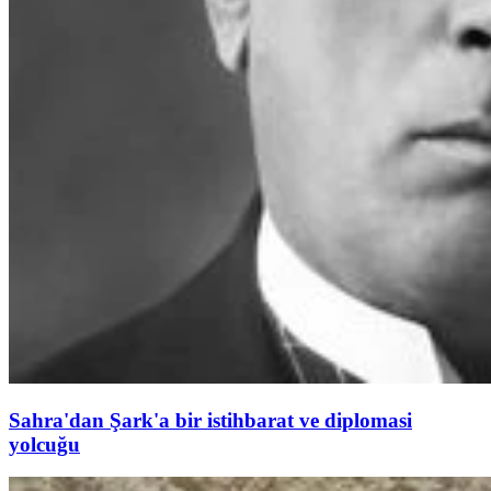
Sahra'dan Şark'a bir istihbarat ve diplomasi
yolcuğu