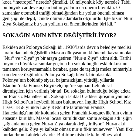
koca ‘‘metropol’’ nerede? Şimdiki, 10 milyonluk köy nerede? Tabii
bu büyük caddeye açılan bütün yolların da önemi büyüktü. O
zamanlar otomobil trafiği olmadığından bir yolun önemli olması
genişliği ile değil, içinde oturan adamlarla ölçülürdü. İşte bizim Nuru
Ziya Sokağımız bu yan yolların en önemlilerinden biri idi.’’
SOKAĞIN ADIN NİYE DEĞİŞTİRİLİYOR?
Eskiden adı Polonya Sokağı idi. 1930’larda devrin belediye meclisi
tarafından adı değiştirilip Mason dünyasının iki önemli kavramı olan
“Nur” ve “Ziya” yı bir araya getiren “Nur-u Ziya” adını aldı. Tarihi
boyunca büyük sarsıntılar geçiren bu sokak bugün eski dokusunu
tamamen koruyamamakla beraber, gene de taşıdığı melez mimariyle
son derece özgündür. Polonya Sokağı büyük bir olasılıkla
Polonya’nın bölünüp siyasi bağımsızlığını yitirdiği yıllarda
İstanbul’daki Fransız Büyükelçiliği’ne sığınan Leh ulusal
direnişçileri için verilmiş bir ad. Bu sokağın bulunduğu bölge adeta
bir Fransız Mahallesi idi. Sokağın İstiklal Caddesi girişinin yanında
High School’un heybetli binası bulunuyor. İngiliz High School Kız
Lisesi 1858 yılında Lady Redcliffe tarafından Fransız
Hanedanlığı’nın bir kolundan gelen Franchini-ongueville’nin evinin
arsasına kuruldu. Mason locası kurulduktan sonra sokağın adı ışığın
ışığı anlamına gelen Nur-u Ziya olarak değiştiriliyor." Nur-u akıl
kalbden gelir. Ziya-yı kalbsiz olmaz nur-u fikir münevver." Yani fikri
nurlandıran kalpteki ziyadır. Birbirine nisbetle kalp güneş, akıl