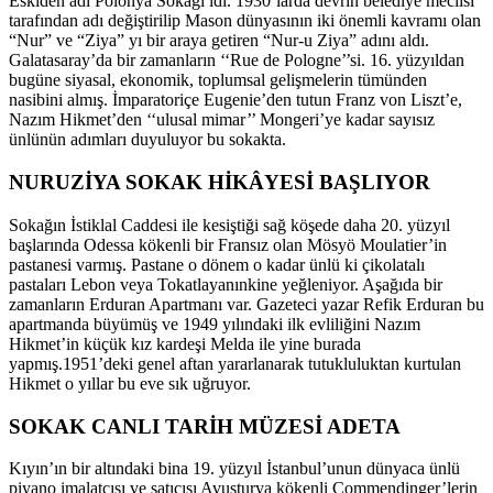
Eskiden adı Polonya Sokağı idi. 1930’larda devrin belediye meclisi
tarafından adı değiştirilip Mason dünyasının iki önemli kavramı olan
“Nur” ve “Ziya” yı bir araya getiren “Nur-u Ziya” adını aldı.
Galatasaray’da bir zamanların ‘‘Rue de Pologne’’si. 16. yüzyıldan
bugüne siyasal, ekonomik, toplumsal gelişmelerin tümünden
nasibini almış. İmparatoriçe Eugenie’den tutun Franz von Liszt’e,
Nazım Hikmet’den ‘‘ulusal mimar’’ Mongeri’ye kadar sayısız
ünlünün adımları duyuluyor bu sokakta.
NURUZİYA SOKAK HİKÂYESİ BAŞLIYOR
Sokağın İstiklal Caddesi ile kesiştiği sağ köşede daha 20. yüzyıl
başlarında Odessa kökenli bir Fransız olan Mösyö Moulatier’in
pastanesi varmış. Pastane o dönem o kadar ünlü ki çikolatalı
pastaları Lebon veya Tokatlayanınkine yeğleniyor. Aşağıda bir
zamanların Erduran Apartmanı var. Gazeteci yazar Refik Erduran bu
apartmanda büyümüş ve 1949 yılındaki ilk evliliğini Nazım
Hikmet’in küçük kız kardeşi Melda ile yine burada
yapmış.1951’deki genel aftan yararlanarak tutukluluktan kurtulan
Hikmet o yıllar bu eve sık uğruyor.
SOKAK CANLI TARİH MÜZESİ ADETA
Kıyın’ın bir altındaki bina 19. yüzyıl İstanbul’unun dünyaca ünlü
piyano imalatçısı ve satıcısı Avusturya kökenli Commendinger’lerin