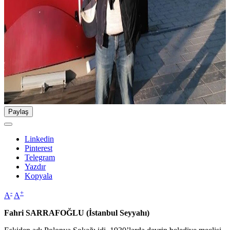
Paylaş
Linkedin
Pinterest
Telegram
Yazdır
Kopyala
-
+
A
A
Fahri SARRAFOĞLU (İstanbul Seyyahı)