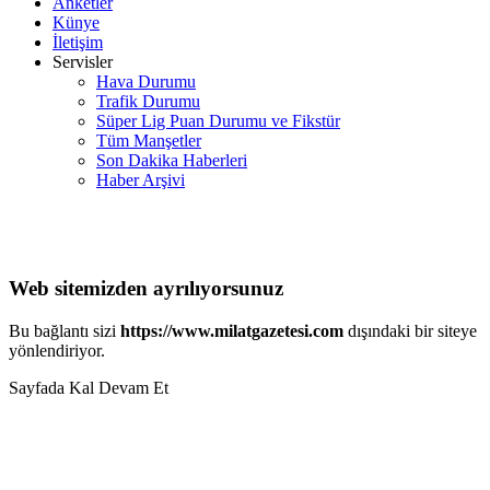
Anketler
Künye
İletişim
Servisler
Hava Durumu
Trafik Durumu
Süper Lig Puan Durumu ve Fikstür
Tüm Manşetler
Son Dakika Haberleri
Haber Arşivi
Web sitemizden ayrılıyorsunuz
Bu bağlantı sizi
https://www.milatgazetesi.com
dışındaki bir siteye
yönlendiriyor.
Sayfada Kal
Devam Et