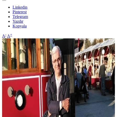
Linkedin
Pinterest
Telegram
Yazdır
Kopyala
-
+
A
A