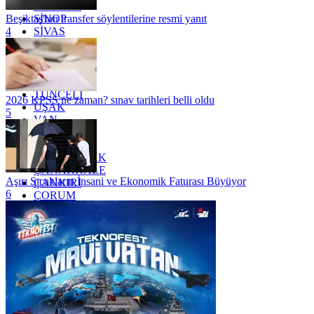
SAMSUN
SİNOP
Beşiktaş'tan transfer söylentilerine resmi yanıt
SİVAS
4
SİİRT
TEKİRDAĞ
TOKAT
TRABZON
TUNCELİ
2026 KPSS ne zaman? sınav tarihleri belli oldu
UŞAK
5
VAN
YALOVA
YOZGAT
ZONGULDAK
ÇANAKKALE
Aşırı Sıcakların İnsani ve Ekonomik Faturası Büyüyor
ÇANKIRI
6
ÇORUM
İSTANBUL
İZMİR
ŞANLIURFA
ŞIRNAK