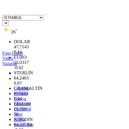
°
26
DOLAR
47,7143
0.16
Foto Galeri
EURO
Video
55,0317
Yazarlar
-0.02
STERLİN
64,2463
0.07
GRAM ALTIN
Gündem
6574.81
Politika
1.44
Dünya
BİST100
Ekonomi
13.799
Otomobil
70
Spor
BITCOIN
Kültür
64.225,61
Resmi İlan