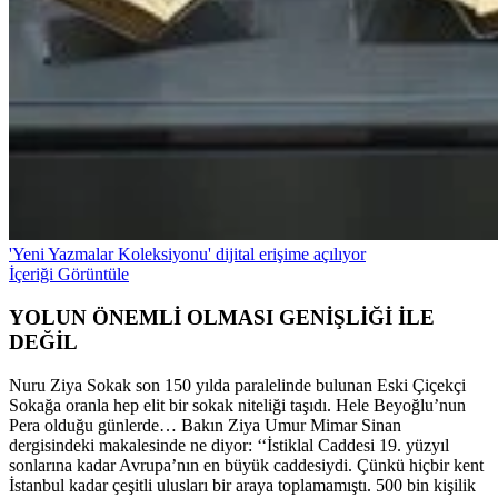
'Yeni Yazmalar Koleksiyonu' dijital erişime açılıyor
İçeriği Görüntüle
YOLUN ÖNEMLİ OLMASI GENİŞLİĞİ İLE
DEĞİL
Nuru Ziya Sokak son 150 yılda paralelinde bulunan Eski Çiçekçi
Sokağa oranla hep elit bir sokak niteliği taşıdı. Hele Beyoğlu’nun
Pera olduğu günlerde… Bakın Ziya Umur Mimar Sinan
dergisindeki makalesinde ne diyor: ‘‘İstiklal Caddesi 19. yüzyıl
sonlarına kadar Avrupa’nın en büyük caddesiydi. Çünkü hiçbir kent
İstanbul kadar çeşitli ulusları bir araya toplamamıştı. 500 bin kişilik