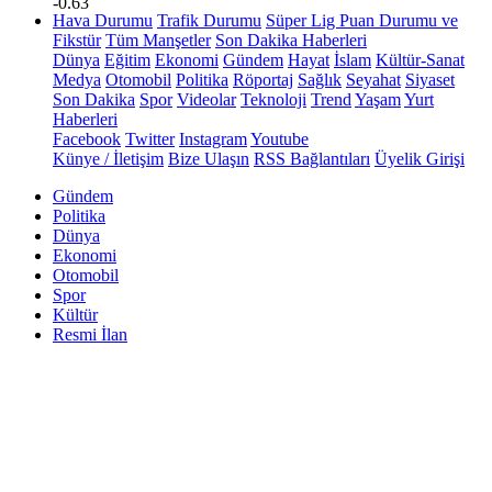
-0.63
Hava Durumu
Trafik Durumu
Süper Lig Puan Durumu ve
Fikstür
Tüm Manşetler
Son Dakika Haberleri
Dünya
Eğitim
Ekonomi
Gündem
Hayat
İslam
Kültür-Sanat
Medya
Otomobil
Politika
Röportaj
Sağlık
Seyahat
Siyaset
Son Dakika
Spor
Videolar
Teknoloji
Trend
Yaşam
Yurt
Haberleri
Facebook
Twitter
Instagram
Youtube
Künye / İletişim
Bize Ulaşın
RSS Bağlantıları
Üyelik Girişi
Gündem
Politika
Dünya
Ekonomi
Otomobil
Spor
Kültür
Resmi İlan