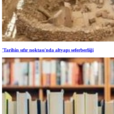
'Tarihin sıfır noktası'nda altyapı seferberliği