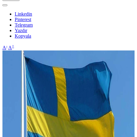
Linkedin
Pinterest
Telegram
Yazdır
Kopyala
-
+
A
A