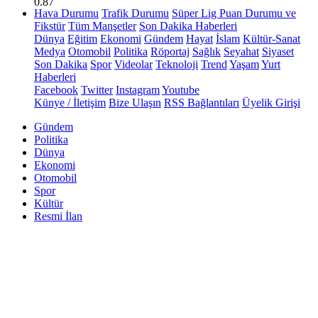
0.87
Hava Durumu
Trafik Durumu
Süper Lig Puan Durumu ve
Fikstür
Tüm Manşetler
Son Dakika Haberleri
Dünya
Eğitim
Ekonomi
Gündem
Hayat
İslam
Kültür-Sanat
Medya
Otomobil
Politika
Röportaj
Sağlık
Seyahat
Siyaset
Son Dakika
Spor
Videolar
Teknoloji
Trend
Yaşam
Yurt
Haberleri
Facebook
Twitter
Instagram
Youtube
Künye / İletişim
Bize Ulaşın
RSS Bağlantıları
Üyelik Girişi
Gündem
Politika
Dünya
Ekonomi
Otomobil
Spor
Kültür
Resmi İlan