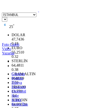
°
25
DOLAR
47,7436
0.18
Foto Galeri
EURO
Video
55,2510
Yazarlar
0.32
STERLİN
64,4811
0.38
GRAM ALTIN
Gündem
6648.99
Politika
2.59
Dünya
BİST100
Ekonomi
13.779
Otomobil
-14
Spor
BITCOIN
Kültür
64.960,21
Resmi İlan