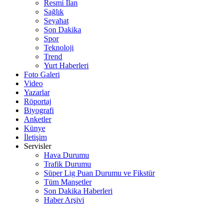
Resmi İlan
Sağlık
Seyahat
Son Dakika
Spor
Teknoloji
Trend
Yurt Haberleri
Foto Galeri
Video
Yazarlar
Röportaj
Biyografi
Anketler
Künye
İletişim
Servisler
Hava Durumu
Trafik Durumu
Süper Lig Puan Durumu ve Fikstür
Tüm Manşetler
Son Dakika Haberleri
Haber Arşivi