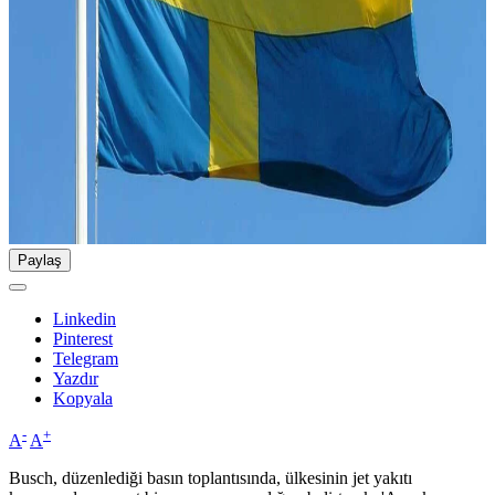
Paylaş
Linkedin
Pinterest
Telegram
Yazdır
Kopyala
-
+
A
A
Busch, düzenlediği basın toplantısında, ülkesinin jet yakıtı