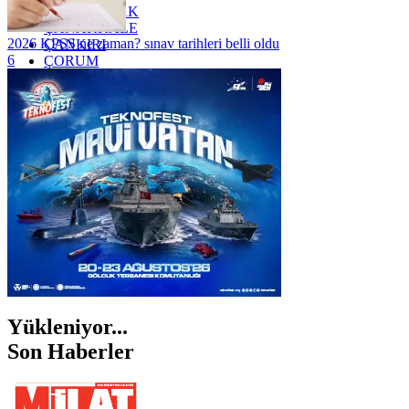
ZONGULDAK
ÇANAKKALE
2026 KPSS ne zaman? sınav tarihleri belli oldu
ÇANKIRI
6
ÇORUM
İSTANBUL
İZMİR
ŞANLIURFA
ŞIRNAK
Yükleniyor...
Son Haberler