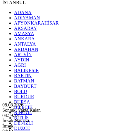
İSTANBUL
ADANA
ADIYAMAN
AFYONKARAHİSAR
AKSARAY
AMASYA
ANKARA
ANTALYA
ARDAHAN
ARTVİN
AYDIN
AĞRI
BALIKESİR
BARTIN
BATMAN
BAYBURT
BOLU
BURDUR
BURSA
08.08.2026
BİLECİK
Sonraki Vakte Kalan
BİNGÖL
04:59:16
BİTLİS
İmsak Namazı
DENİZLİ
İmsak
DÜZCE