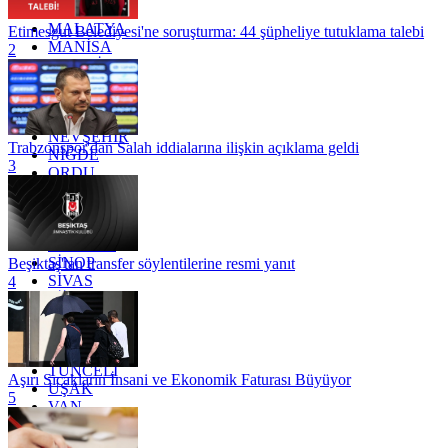
KİLİS
MALATYA
Etimesgut Belediyesi'ne soruşturma: 44 şüpheliye tutuklama talebi
MANİSA
2
MARDİN
MERSİN
MUĞLA
MUŞ
NEVŞEHİR
Trabzonspor'dan Salah iddialarına ilişkin açıklama geldi
NİĞDE
3
ORDU
OSMANİYE
RİZE
SAKARYA
SAMSUN
SİNOP
Beşiktaş'tan transfer söylentilerine resmi yanıt
SİVAS
4
SİİRT
TEKİRDAĞ
TOKAT
TRABZON
TUNCELİ
Aşırı Sıcakların İnsani ve Ekonomik Faturası Büyüyor
UŞAK
5
VAN
YALOVA
YOZGAT