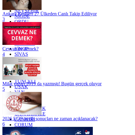
MUŞ
NEVŞEHİR
Ankara Kedileri 27 Ülkeden Canlı Takip Ediliyor
NİĞDE
3
ORDU
OSMANİYE
RİZE
SAKARYA
SAMSUN
SİNOP
Cevvaz ne demek?
SİVAS
4
SİİRT
TEKİRDAĞ
TOKAT
TRABZON
TUNCELİ
Milat yazarı 2019 da yazmıştı! Bugün gerçek oluyor
UŞAK
5
VAN
YALOVA
YOZGAT
ZONGULDAK
ÇANAKKALE
2026 LGS tercih sonuçları ne zaman açıklanacak?
ÇANKIRI
6
ÇORUM
İSTANBUL