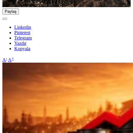
Paylaş
Linkedin
Pinterest
Telegram
Yazdır
Kopyala
-
+
A
A