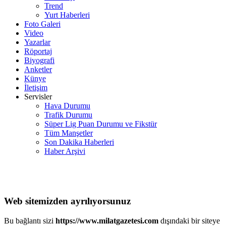
Trend
Yurt Haberleri
Foto Galeri
Video
Yazarlar
Röportaj
Biyografi
Anketler
Künye
İletişim
Servisler
Hava Durumu
Trafik Durumu
Süper Lig Puan Durumu ve Fikstür
Tüm Manşetler
Son Dakika Haberleri
Haber Arşivi
Web sitemizden ayrılıyorsunuz
Bu bağlantı sizi
https://www.milatgazetesi.com
dışındaki bir siteye