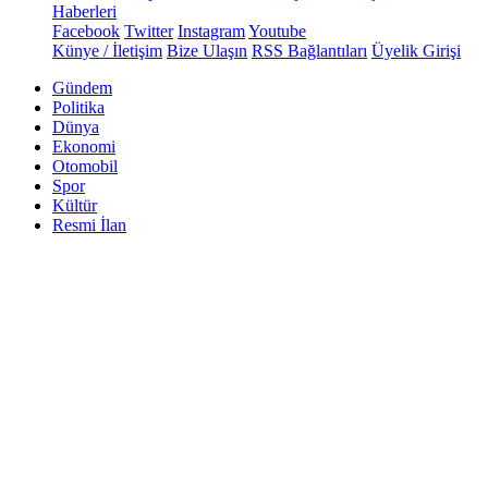
Haberleri
Facebook
Twitter
Instagram
Youtube
Künye / İletişim
Bize Ulaşın
RSS Bağlantıları
Üyelik Girişi
Gündem
Politika
Dünya
Ekonomi
Otomobil
Spor
Kültür
Resmi İlan