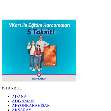
İSTANBUL
ADANA
ADIYAMAN
AFYONKARAHİSAR
AKSARAY