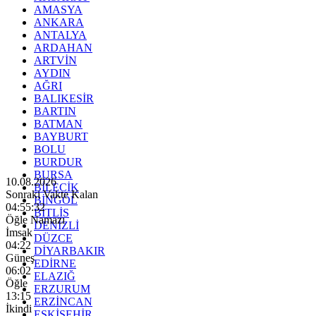
AMASYA
ANKARA
ANTALYA
ARDAHAN
ARTVİN
AYDIN
AĞRI
BALIKESİR
BARTIN
BATMAN
BAYBURT
BOLU
BURDUR
BURSA
10.08.2026
BİLECİK
Sonraki Vakte Kalan
BİNGÖL
04:55:30
BİTLİS
Öğle Namazı
DENİZLİ
İmsak
DÜZCE
04:22
DİYARBAKIR
Güneş
EDİRNE
06:02
ELAZIĞ
Öğle
ERZURUM
13:15
ERZİNCAN
İkindi
ESKİŞEHİR