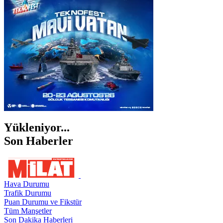
İZMİR
ŞANLIURFA
ŞIRNAK
Yükleniyor...
Son Haberler
Hava Durumu
Trafik Durumu
Puan Durumu ve Fikstür
Tüm Manşetler
Son Dakika Haberleri