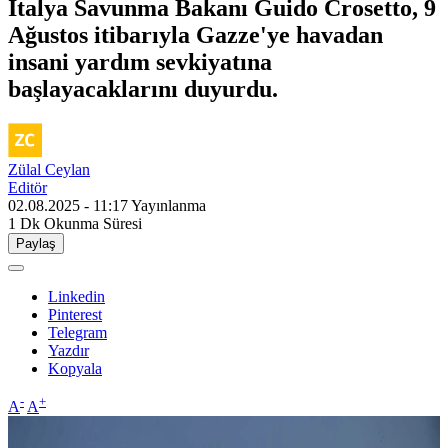
İtalya Savunma Bakanı Guido Crosetto, 9
Ağustos itibarıyla Gazze'ye havadan
insani yardım sevkiyatına
başlayacaklarını duyurdu.
Zülal Ceylan
Editör
02.08.2025 - 11:17
Yayınlanma
1 Dk
Okunma Süresi
Paylaş
Linkedin
Pinterest
Telegram
Yazdır
Kopyala
-
+
A
A