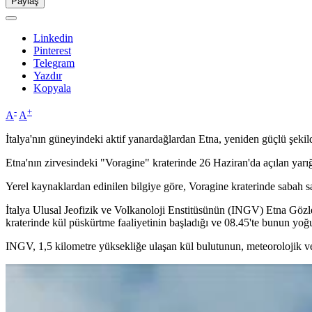
Paylaş
Linkedin
Pinterest
Telegram
Yazdır
Kopyala
-
+
A
A
İtalya'nın güneyindeki aktif yanardağlardan Etna, yeniden güçlü şekil
Etna'nın zirvesindeki "Voragine" kraterinde 26 Haziran'da açılan yarı
Yerel kaynaklardan edinilen bilgiye göre, Voragine kraterinde sabah s
İtalya Ulusal Jeofizik ve Volkanoloji Enstitüsünün (INGV) Etna Gözle
kraterinde kül püskürtme faaliyetinin başladığı ve 08.45'te bunun yoğunl
INGV, 1,5 kilometre yüksekliğe ulaşan kül bulutunun, meteorolojik ve