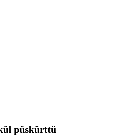
kül püskürttü