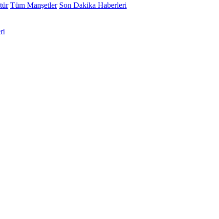
tür
Tüm Manşetler
Son Dakika Haberleri
ri