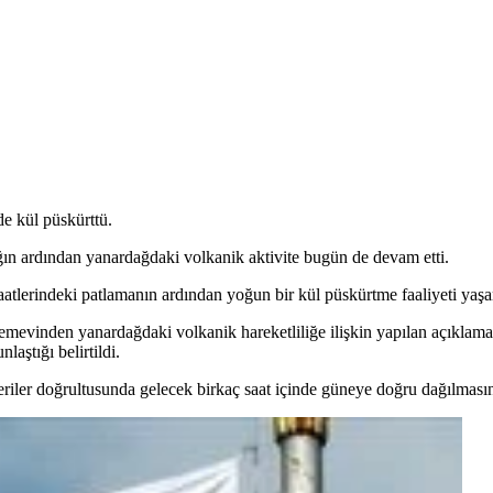
de kül püskürttü.
ğın ardından yanardağdaki volkanik aktivite bugün de devam etti.
aatlerindeki patlamanın ardından yoğun bir kül püskürtme faaliyeti yaşa
mevinden yanardağdaki volkanik hareketliliğe ilişkin yapılan açıklama
aştığı belirtildi.
riler doğrultusunda gelecek birkaç saat içinde güneye doğru dağılmasın