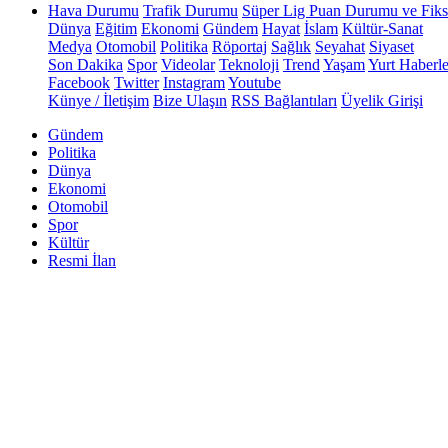
Hava Durumu
Trafik Durumu
Süper Lig Puan Durumu ve Fiks
Dünya
Eğitim
Ekonomi
Gündem
Hayat
İslam
Kültür-Sanat
Medya
Otomobil
Politika
Röportaj
Sağlık
Seyahat
Siyaset
Son Dakika
Spor
Videolar
Teknoloji
Trend
Yaşam
Yurt Haberle
Facebook
Twitter
Instagram
Youtube
Künye / İletişim
Bize Ulaşın
RSS Bağlantıları
Üyelik Girişi
Gündem
Politika
Dünya
Ekonomi
Otomobil
Spor
Kültür
Resmi İlan