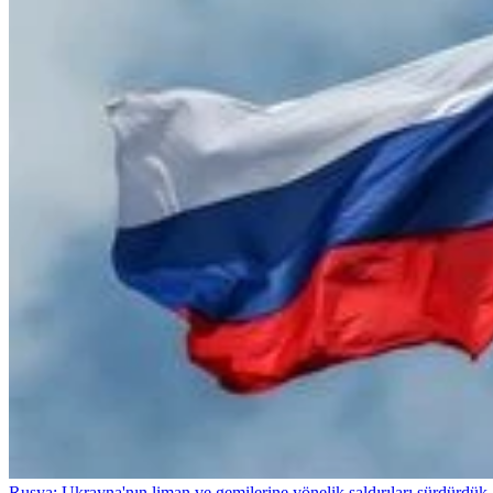
Rusya: Ukrayna'nın liman ve gemilerine yönelik saldırıları sürdürdük