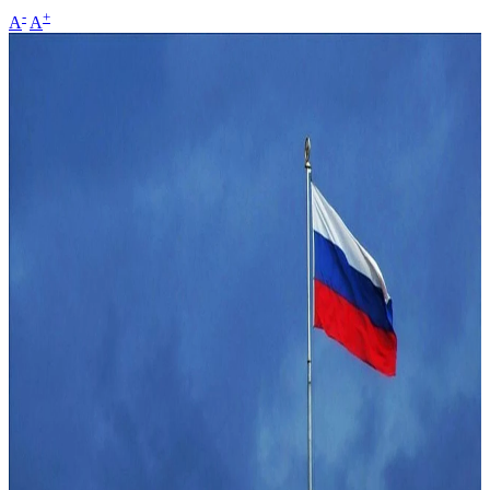
-
+
A
A