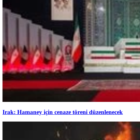
Irak: Hamaney için cenaze töreni düzenlenecek