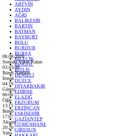
ARTVİN
AYDIN
AĞRI
BALIKESİR
BARTIN
BATMAN
BAYBURT
BOLU
BURDUR
BURSA
08.08.2026
BİLECİK
Sonraki Vakte Kalan
BİNGÖL
03:43:47
BİTLİS
İkindi Namazı
DENİZLİ
İmsak
DÜZCE
04:19
DİYARBAKIR
Güneş
EDİRNE
06:00
ELAZIĞ
Öğle
ERZURUM
13:15
ERZİNCAN
İkindi
ESKİŞEHİR
17:07
GAZİANTEP
Akşam
GÜMÜŞHANE
20:20
GİRESUN
Yatsı
HAKKARİ