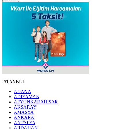
İSTANBUL
ADANA
ADIYAMAN
AFYONKARAHİSAR
AKSARAY
AMASYA
ANKARA
ANTALYA
ARDAHAN