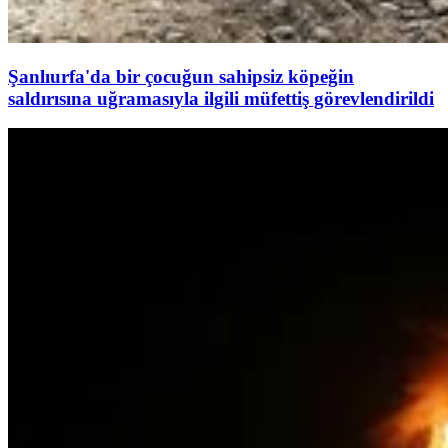
Şanlıurfa'da bir çocuğun sahipsiz köpeğin
saldırısına uğramasıyla ilgili müfettiş görevlendirildi