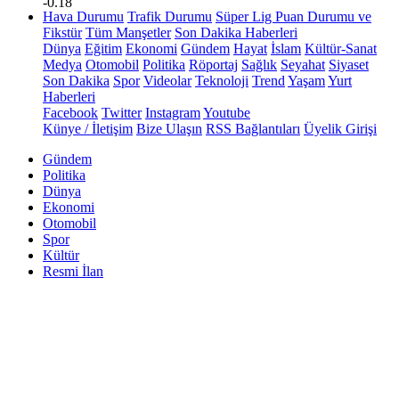
-0.18
Hava Durumu
Trafik Durumu
Süper Lig Puan Durumu ve
Fikstür
Tüm Manşetler
Son Dakika Haberleri
Dünya
Eğitim
Ekonomi
Gündem
Hayat
İslam
Kültür-Sanat
Medya
Otomobil
Politika
Röportaj
Sağlık
Seyahat
Siyaset
Son Dakika
Spor
Videolar
Teknoloji
Trend
Yaşam
Yurt
Haberleri
Facebook
Twitter
Instagram
Youtube
Künye / İletişim
Bize Ulaşın
RSS Bağlantıları
Üyelik Girişi
Gündem
Politika
Dünya
Ekonomi
Otomobil
Spor
Kültür
Resmi İlan