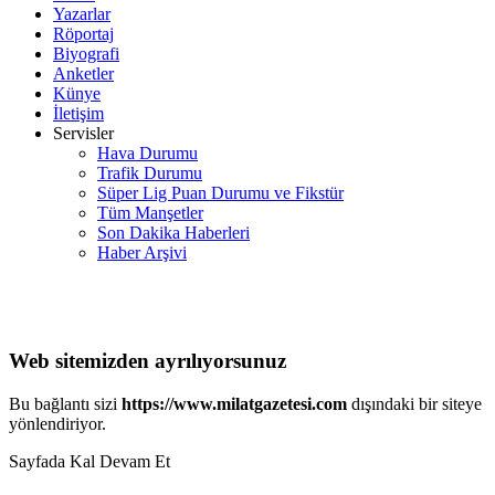
Yazarlar
Röportaj
Biyografi
Anketler
Künye
İletişim
Servisler
Hava Durumu
Trafik Durumu
Süper Lig Puan Durumu ve Fikstür
Tüm Manşetler
Son Dakika Haberleri
Haber Arşivi
Web sitemizden ayrılıyorsunuz
Bu bağlantı sizi
https://www.milatgazetesi.com
dışındaki bir siteye
yönlendiriyor.
Sayfada Kal
Devam Et