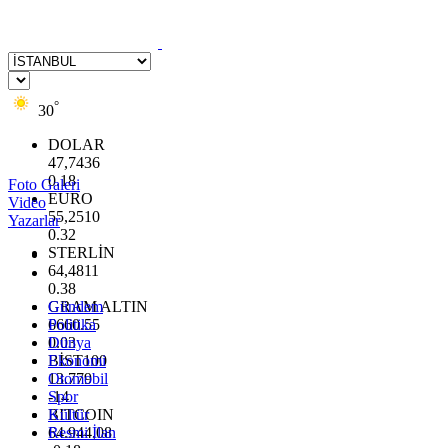
°
30
DOLAR
47,7436
0.18
Foto Galeri
EURO
Video
55,2510
Yazarlar
0.32
STERLİN
64,4811
0.38
GRAM ALTIN
Gündem
6660.55
Politika
0.03
Dünya
BİST100
Ekonomi
13.779
Otomobil
-14
Spor
BITCOIN
Kültür
64.944,08
Resmi İlan