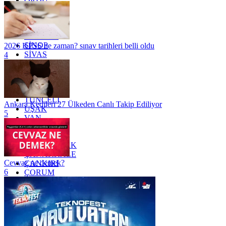
OSMANİYE
RİZE
SAKARYA
SAMSUN
SİNOP
2026 KPSS ne zaman? sınav tarihleri belli oldu
SİVAS
4
SİİRT
TEKİRDAĞ
TOKAT
TRABZON
TUNCELİ
Ankara Kedileri 27 Ülkeden Canlı Takip Ediliyor
UŞAK
5
VAN
YALOVA
YOZGAT
ZONGULDAK
ÇANAKKALE
Cevvaz ne demek?
ÇANKIRI
6
ÇORUM
İSTANBUL
İZMİR
ŞANLIURFA
ŞIRNAK