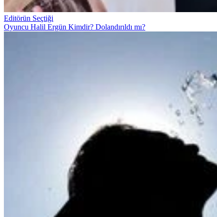
Editörün Seçtiği
Oyuncu Halil Ergün Kimdir? Dolandırıldı mı?