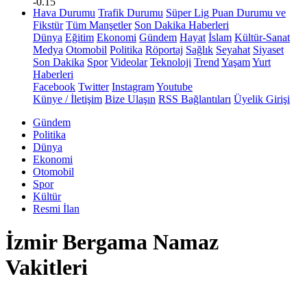
-0.15
Hava Durumu
Trafik Durumu
Süper Lig Puan Durumu ve
Fikstür
Tüm Manşetler
Son Dakika Haberleri
Dünya
Eğitim
Ekonomi
Gündem
Hayat
İslam
Kültür-Sanat
Medya
Otomobil
Politika
Röportaj
Sağlık
Seyahat
Siyaset
Son Dakika
Spor
Videolar
Teknoloji
Trend
Yaşam
Yurt
Haberleri
Facebook
Twitter
Instagram
Youtube
Künye / İletişim
Bize Ulaşın
RSS Bağlantıları
Üyelik Girişi
Gündem
Politika
Dünya
Ekonomi
Otomobil
Spor
Kültür
Resmi İlan
İzmir Bergama Namaz
Vakitleri