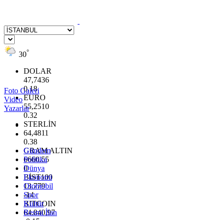
°
30
DOLAR
47,7436
0.18
Foto Galeri
EURO
Video
55,2510
Yazarlar
0.32
STERLİN
64,4811
0.38
GRAM ALTIN
Gündem
6660.55
Politika
0
Dünya
BİST100
Ekonomi
13.779
Otomobil
-14
Spor
BITCOIN
Kültür
64.840,97
Resmi İlan