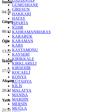
GAZİANTEP
İmsak
GÜMÜŞHANE
GİRESUN
04:36
HAKKARİ
HATAY
Güneş
ISPARTA
IĞDIR
06:12
KAHRAMANMARAŞ
KARABÜK
KARAMAN
Öğle
KARS
KASTAMONU
13:22
KAYSERİ
KIRIKKALE
İkindi
KIRKLARELİ
KIRŞEHİR
17:11
KOCAELİ
KONYA
Akşam
KÜTAHYA
KİLİS
20:22
MALATYA
MANİSA
MARDİN
Yatsı
MERSİN
MUĞLA
21:51