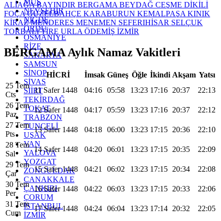
MUŞ
ALİAĞA
BAYINDIR
BERGAMA
BEYDAĞ
CEŞME
DİKİLİ
NEVŞEHİR
FOÇA
GÜZELBAHÇE
KARABURUN
KEMALPAŞA
KINIK
NİĞDE
KİRAZ
MENDERES
MENEMEN
SEFERIHİSAR
SELÇUK
ORDU
TORBALI
TİRE
URLA
ÖDEMİŞ
İZMİR
OSMANİYE
RİZE
BERGAMA Aylık Namaz Vakitleri
SAKARYA
SAMSUN
SİNOP
HİCRİ
İmsak
Güneş
Öğle
İkindi
Akşam
Yatsı
SİVAS
25 Tem
11 Safer 1448
04:16
05:58
13:23
17:16
20:37
22:13
SİİRT
Cts
TEKİRDAĞ
26 Tem
TOKAT
12 Safer 1448
04:17
05:59
13:23
17:16
20:37
22:12
Paz
TRABZON
27 Tem
TUNCELİ
13 Safer 1448
04:18
06:00
13:23
17:15
20:36
22:10
Pts
UŞAK
VAN
28 Tem
14 Safer 1448
04:20
06:01
13:23
17:15
20:35
22:09
YALOVA
Sal
YOZGAT
29 Tem
15 Safer 1448
04:21
06:02
13:23
17:15
20:34
22:08
ZONGULDAK
Çar
ÇANAKKALE
30 Tem
ÇANKIRI
16 Safer 1448
04:22
06:03
13:23
17:15
20:33
22:06
Per
ÇORUM
31 Tem
İSTANBUL
17 Safer 1448
04:24
06:04
13:23
17:14
20:32
22:05
Cum
İZMİR