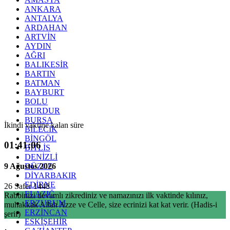
ANKARA
ANTALYA
ARDAHAN
ARTVİN
AYDIN
AĞRI
BALIKESİR
BARTIN
BATMAN
BAYBURT
BOLU
BURDUR
BURSA
İkindi vaktine kalan süre
BİLECİK
BİNGÖL
01:41:05
BİTLİS
DENİZLİ
9 Ağustos 2026
DÜZCE
DİYARBAKIR
EDİRNE
26 Safer 1448
ELAZIĞ
Rabbinizi devamlı zikrediniz ve namazınızı ilk vaktinde kılınız,
ERZURUM
muhakkak Allah Azze ve Celle, size ecrinizi kat kat verir. (Hadis-i
ERZİNCAN
şerif)
ESKİŞEHİR