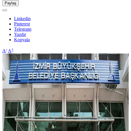
Paylaş
Linkedin
Pinterest
Telegram
Yazdır
Kopyala
-
+
A
A