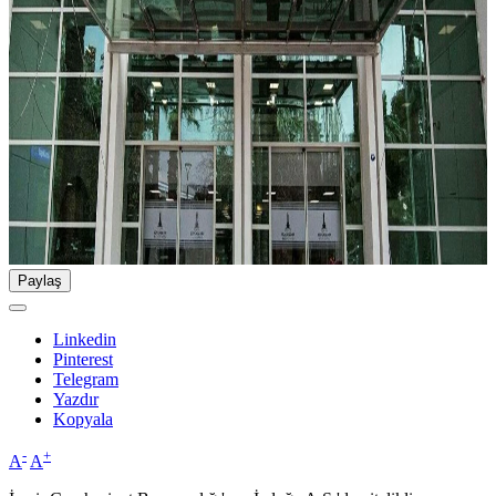
Paylaş
Linkedin
Pinterest
Telegram
Yazdır
Kopyala
-
+
A
A