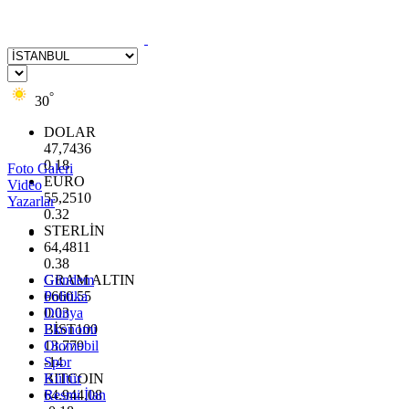
°
30
DOLAR
47,7436
0.18
Foto Galeri
EURO
Video
55,2510
Yazarlar
0.32
STERLİN
64,4811
0.38
GRAM ALTIN
Gündem
6660.55
Politika
0.03
Dünya
BİST100
Ekonomi
13.779
Otomobil
-14
Spor
BITCOIN
Kültür
64.944,08
Resmi İlan