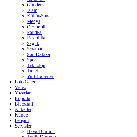
Gündem
İslam
Kültür-Sanat
Medya
Otomobil
Politika
Resmi İlan
Sağlık
Seyahat
Son Dakika
Spor
Teknoloji
Trend
Yurt Haberleri
Foto Galeri
Video
Yazarlar
Röportaj
Biyografi
Anketler
Künye
İletişim
Servisler
Hava Durumu
Trafik Durumu