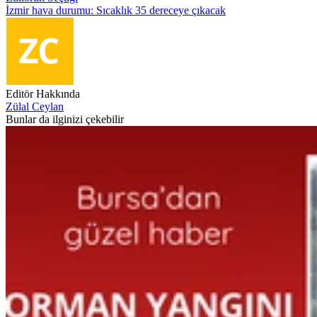
İzmir hava durumu: Sıcaklık 35 dereceye çıkacak
Editör Hakkında
Zülal Ceylan
Bunlar da ilginizi çekebilir