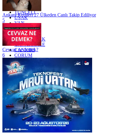
TOKAT
TRABZON
TUNCELİ
Ankara Kedileri 27 Ülkeden Canlı Takip Ediliyor
UŞAK
5
VAN
YALOVA
YOZGAT
ZONGULDAK
ÇANAKKALE
Cevvaz ne demek?
ÇANKIRI
6
ÇORUM
İSTANBUL
İZMİR
ŞANLIURFA
ŞIRNAK