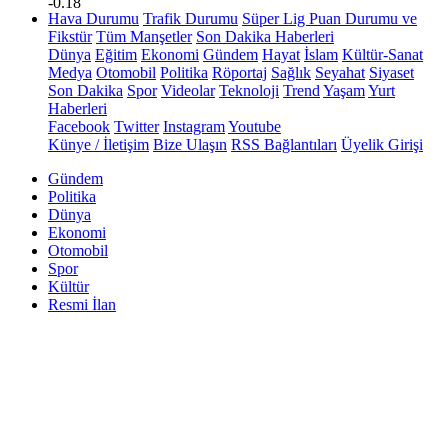
-0.18
Hava Durumu
Trafik Durumu
Süper Lig Puan Durumu ve
Fikstür
Tüm Manşetler
Son Dakika Haberleri
Dünya
Eğitim
Ekonomi
Gündem
Hayat
İslam
Kültür-Sanat
Medya
Otomobil
Politika
Röportaj
Sağlık
Seyahat
Siyaset
Son Dakika
Spor
Videolar
Teknoloji
Trend
Yaşam
Yurt
Haberleri
Facebook
Twitter
Instagram
Youtube
Künye / İletişim
Bize Ulaşın
RSS Bağlantıları
Üyelik Girişi
Gündem
Politika
Dünya
Ekonomi
Otomobil
Spor
Kültür
Resmi İlan