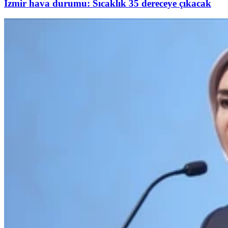
İzmir hava durumu: Sıcaklık 35 dereceye çıkacak