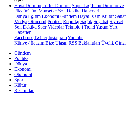
0.69
Hava Durumu
Trafik Durumu
Süper Lig Puan Durumu ve
Fikstür
Tüm Manşetler
Son Dakika Haberleri
Dünya
Eğitim
Ekonomi
Gündem
Hayat
İslam
Kültür-Sanat
Medya
Otomobil
Politika
Röportaj
Sağlık
Seyahat
Siyaset
Son Dakika
Spor
Videolar
Teknoloji
Trend
Yaşam
Yurt
Haberleri
Facebook
Twitter
Instagram
Youtube
Künye / İletişim
Bize Ulaşın
RSS Bağlantıları
Üyelik Girişi
Gündem
Politika
Dünya
Ekonomi
Otomobil
Spor
Kültür
Resmi İlan