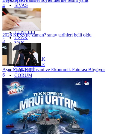
Beşiktaş'tan transfer söylentilerine resmi yanıt
SİVAS
4
SİİRT
TEKİRDAĞ
TOKAT
TRABZON
TUNCELİ
2026 KPSS ne zaman? sınav tarihleri belli oldu
UŞAK
5
VAN
YALOVA
YOZGAT
ZONGULDAK
ÇANAKKALE
Aşırı Sıcakların İnsani ve Ekonomik Faturası Büyüyor
ÇANKIRI
6
ÇORUM
İSTANBUL
İZMİR
ŞANLIURFA
ŞIRNAK