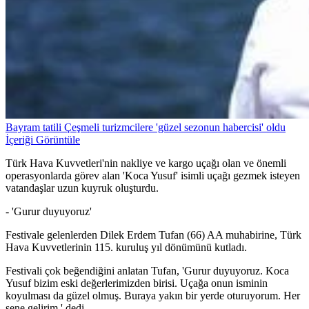
Bayram tatili Çeşmeli turizmcilere 'güzel sezonun habercisi' oldu
İçeriği Görüntüle
Türk Hava Kuvvetleri'nin nakliye ve kargo uçağı olan ve önemli
operasyonlarda görev alan 'Koca Yusuf' isimli uçağı gezmek isteyen
vatandaşlar uzun kuyruk oluşturdu.
- 'Gurur duyuyoruz'
Festivale gelenlerden Dilek Erdem Tufan (66) AA muhabirine, Türk
Hava Kuvvetlerinin 115. kuruluş yıl dönümünü kutladı.
Festivali çok beğendiğini anlatan Tufan, 'Gurur duyuyoruz. Koca
Yusuf bizim eski değerlerimizden birisi. Uçağa onun isminin
koyulması da güzel olmuş. Buraya yakın bir yerde oturuyorum. Her
sene gelirim.' dedi.