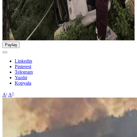
Paylaş
Linkedin
Pinterest
Telegram
Yazdır
Kopyala
-
+
A
A