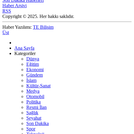
Son Dakika Haberleri
Haber Arşivi
RSS
Copyright © 2025. Her hakkı saklıdır.
Haber Yazılımı:
TE Bilişim
Üst
Ana Sayfa
Kategoriler
Dünya
Eğitim
Ekonomi
Gündem
İslam
Kültür-Sanat
Medya
Otomobil
Politika
Resmi İlan
Sağlık
Seyahat
Son Dakika
Spor