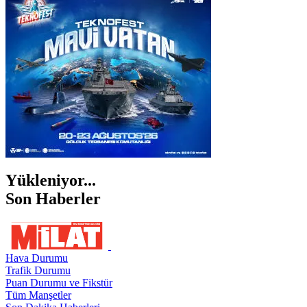
İZMİR
ŞANLIURFA
ŞIRNAK
Yükleniyor...
Son Haberler
Hava Durumu
Trafik Durumu
Puan Durumu ve Fikstür
Tüm Manşetler