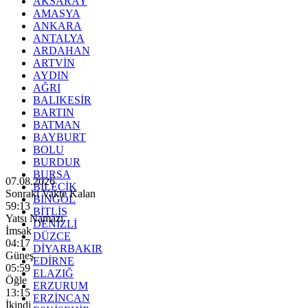
AKSARAY
AMASYA
ANKARA
ANTALYA
ARDAHAN
ARTVİN
AYDIN
AĞRI
BALIKESİR
BARTIN
BATMAN
BAYBURT
BOLU
BURDUR
BURSA
07.08.2026
BİLECİK
Sonraki Vakte Kalan
BİNGÖL
59:11
BİTLİS
Yatsı Namazı
DENİZLİ
İmsak
DÜZCE
04:17
DİYARBAKIR
Güneş
EDİRNE
05:59
ELAZIĞ
Öğle
ERZURUM
13:15
ERZİNCAN
İkindi