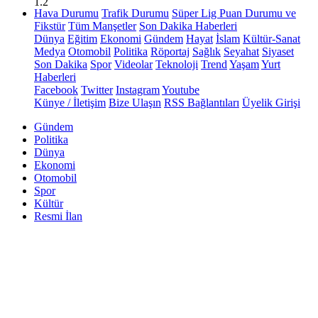
1.2
Hava Durumu
Trafik Durumu
Süper Lig Puan Durumu ve
Fikstür
Tüm Manşetler
Son Dakika Haberleri
Dünya
Eğitim
Ekonomi
Gündem
Hayat
İslam
Kültür-Sanat
Medya
Otomobil
Politika
Röportaj
Sağlık
Seyahat
Siyaset
Son Dakika
Spor
Videolar
Teknoloji
Trend
Yaşam
Yurt
Haberleri
Facebook
Twitter
Instagram
Youtube
Künye / İletişim
Bize Ulaşın
RSS Bağlantıları
Üyelik Girişi
Gündem
Politika
Dünya
Ekonomi
Otomobil
Spor
Kültür
Resmi İlan