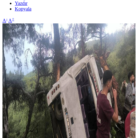
Yazdır
Kopyala
-
+
A
A