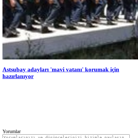
Astsubay adayları 'mavi vatanı' korumak için
hazırlanıyor
Yorumlar