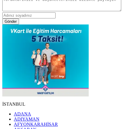
Gönder
İSTANBUL
ADANA
ADIYAMAN
AFYONKARAHİSAR