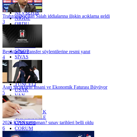
MUĞLA
MUŞ
NEVŞEHİR
Trabzonspor'dan Salah iddialarına ilişkin açıklama geldi
NİĞDE
3
ORDU
OSMANİYE
RİZE
SAKARYA
SAMSUN
SİNOP
Beşiktaş'tan transfer söylentilerine resmi yanıt
SİVAS
4
SİİRT
TEKİRDAĞ
TOKAT
TRABZON
TUNCELİ
Aşırı Sıcakların İnsani ve Ekonomik Faturası Büyüyor
UŞAK
5
VAN
YALOVA
YOZGAT
ZONGULDAK
ÇANAKKALE
2026 KPSS ne zaman? sınav tarihleri belli oldu
ÇANKIRI
6
ÇORUM
İSTANBUL