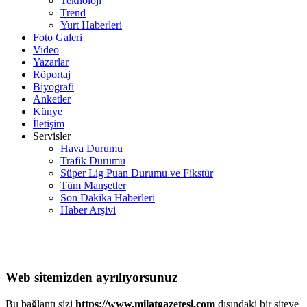
Teknoloji
Trend
Yurt Haberleri
Foto Galeri
Video
Yazarlar
Röportaj
Biyografi
Anketler
Künye
İletişim
Servisler
Hava Durumu
Trafik Durumu
Süper Lig Puan Durumu ve Fikstür
Tüm Manşetler
Son Dakika Haberleri
Haber Arşivi
Web sitemizden ayrılıyorsunuz
Bu bağlantı sizi
https://www.milatgazetesi.com
dışındaki bir siteye