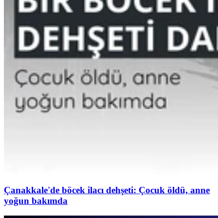
Çanakkale'de böcek ilacı dehşeti: Çocuk öldü, anne
yoğun bakımda