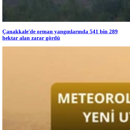
Çanakkale'de orman yangınlarında 541 bin 289
hektar alan zarar gördü