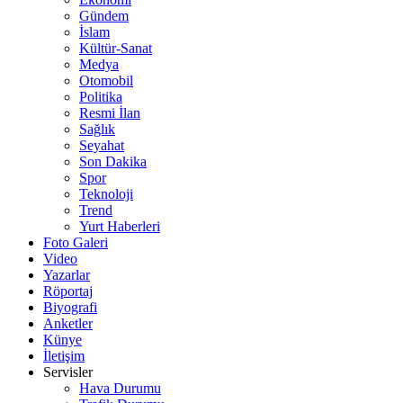
Gündem
İslam
Kültür-Sanat
Medya
Otomobil
Politika
Resmi İlan
Sağlık
Seyahat
Son Dakika
Spor
Teknoloji
Trend
Yurt Haberleri
Foto Galeri
Video
Yazarlar
Röportaj
Biyografi
Anketler
Künye
İletişim
Servisler
Hava Durumu