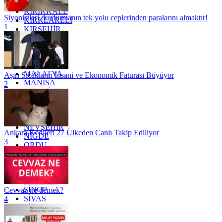
KAYSERİ
KIRIKKALE
Siyonistleri durdurmanın tek yolu ceplerinden paralarını almaktır!
KIRKLARELİ
1
KIRŞEHİR
KOCAELİ
KONYA
KÜTAHYA
KİLİS
MALATYA
Aşırı Sıcakların İnsani ve Ekonomik Faturası Büyüyor
MANİSA
2
MARDİN
MERSİN
MUĞLA
MUŞ
NEVŞEHİR
Ankara Kedileri 27 Ülkeden Canlı Takip Ediliyor
NİĞDE
3
ORDU
OSMANİYE
RİZE
SAKARYA
SAMSUN
SİNOP
Cevvaz ne demek?
SİVAS
4
SİİRT
TEKİRDAĞ