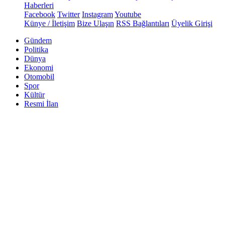
Haberleri
Facebook
Twitter
Instagram
Youtube
Künye / İletişim
Bize Ulaşın
RSS Bağlantıları
Üyelik Girişi
Gündem
Politika
Dünya
Ekonomi
Otomobil
Spor
Kültür
Resmi İlan