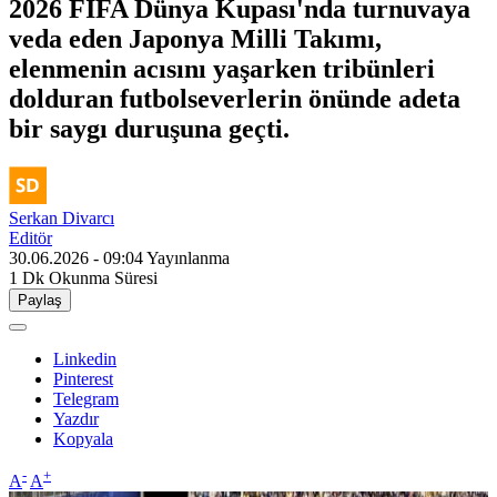
2026 FIFA Dünya Kupası'nda turnuvaya
veda eden Japonya Milli Takımı,
elenmenin acısını yaşarken tribünleri
dolduran futbolseverlerin önünde adeta
bir saygı duruşuna geçti.
Serkan Divarcı
Editör
30.06.2026 - 09:04
Yayınlanma
1 Dk
Okunma Süresi
Paylaş
Linkedin
Pinterest
Telegram
Yazdır
Kopyala
-
+
A
A