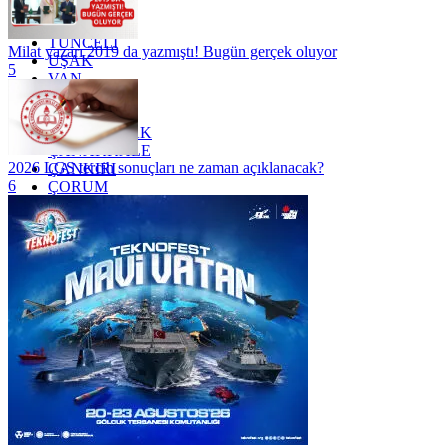
TOKAT
TRABZON
TUNCELİ
Milat yazarı 2019 da yazmıştı! Bugün gerçek oluyor
UŞAK
5
VAN
YALOVA
YOZGAT
ZONGULDAK
ÇANAKKALE
2026 LGS tercih sonuçları ne zaman açıklanacak?
ÇANKIRI
6
ÇORUM
İSTANBUL
İZMİR
ŞANLIURFA
ŞIRNAK