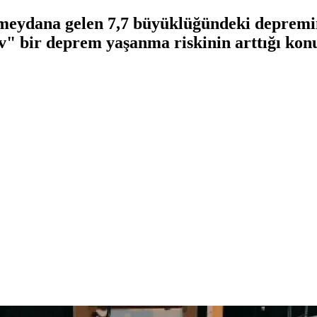
 meydana gelen 7,7 büyüklüğündeki deprem
dev" bir deprem yaşanma riskinin arttığı ko