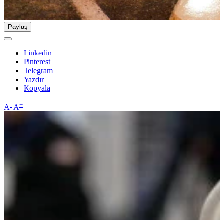
Paylaş
Linkedin
Pinterest
Telegram
Yazdır
Kopyala
-
+
A
A