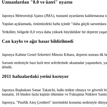
Uzmanlardan "8.0 ve üzeri" uyarısı
Japonya Meteoroloji Ajansı (JMA), tsunami uyarılarını kaldırmasına r
Yapılan açıklamada, önümüzdeki hafta içinde "daha güçlü sarsıntılara 
Yetkililer, bölgede 8,0 veya daha yüksek büyüklükte bir deprem yaşa
Can kaybı ve ağır hasar bildirilmedi
Japonya Kabine Genel Sekreteri Minoru Kihara, deprem sonrası ilk beli
Sarsıntı nedeniyle bazı hızlı tren seferlerinde aksamalar yaşanırken, y
döndü.
2011 hafızalardaki yerini koruyor
Japonya Başbakanı Sanae Takaichi, halkı tetikte olmaya ve güvenli 
tsunami, 18 binden fazla kişinin ölümüne ve Fukuşima Nükleer Santrali
Japonya, "Pasifik Ateş Çemberi" üzerindeki konumu nedeniyle dünyada