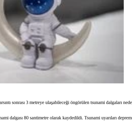
sarsıntı sonrası 3 metreye ulaşabileceği öngörülen tsunami dalgaları ned
ami dalgası 80 santimetre olarak kaydedildi. Tsunami uyarıları depremd