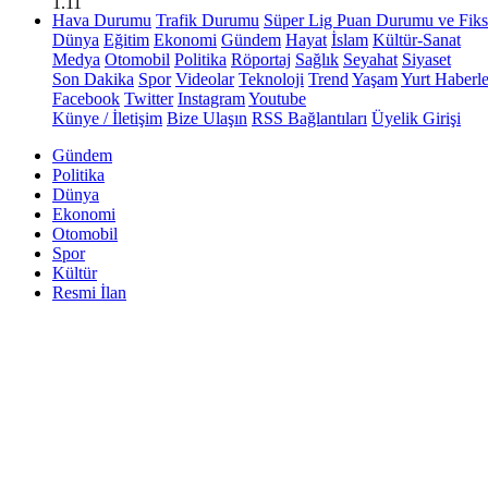
1.11
Hava Durumu
Trafik Durumu
Süper Lig Puan Durumu ve Fiks
Dünya
Eğitim
Ekonomi
Gündem
Hayat
İslam
Kültür-Sanat
Medya
Otomobil
Politika
Röportaj
Sağlık
Seyahat
Siyaset
Son Dakika
Spor
Videolar
Teknoloji
Trend
Yaşam
Yurt Haberle
Facebook
Twitter
Instagram
Youtube
Künye / İletişim
Bize Ulaşın
RSS Bağlantıları
Üyelik Girişi
Gündem
Politika
Dünya
Ekonomi
Otomobil
Spor
Kültür
Resmi İlan