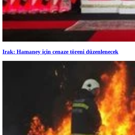
Irak: Hamaney için cenaze töreni düzenlenecek