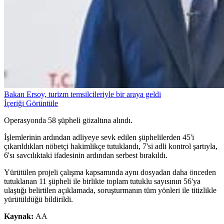
Bakan Ersoy, turizm temsilcileriyle bir araya geldi
İçeriği Görüntüle
Operasyonda 58 şüpheli gözaltına alındı.
İşlemlerinin ardından adliyeye sevk edilen şüphelilerden 45'i
çıkarıldıkları nöbetçi hakimlikçe tutuklandı, 7'si adli kontrol şartıyla,
6'sı savcılıktaki ifadesinin ardından serbest bırakıldı.
Yürütülen projeli çalışma kapsamında aynı dosyadan daha önceden
tutuklanan 11 şüpheli ile birlikte toplam tutuklu sayısının 56'ya
ulaştığı belirtilen açıklamada, soruşturmanın tüm yönleri ile titizlikle
yürütüldüğü bildirildi.
Kaynak:
AA