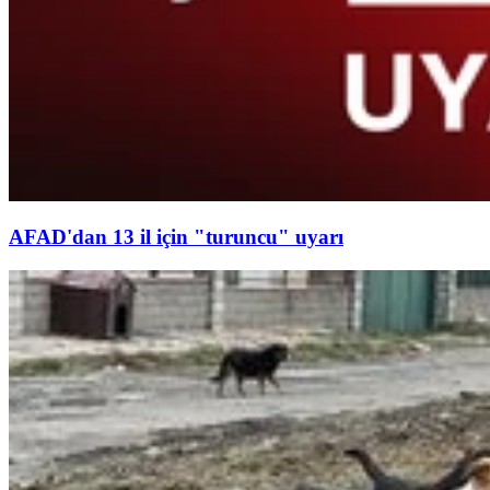
AFAD'dan 13 il için "turuncu" uyarı