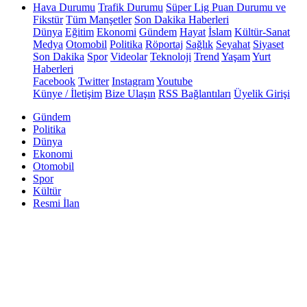
Hava Durumu
Trafik Durumu
Süper Lig Puan Durumu ve
Fikstür
Tüm Manşetler
Son Dakika Haberleri
Dünya
Eğitim
Ekonomi
Gündem
Hayat
İslam
Kültür-Sanat
Medya
Otomobil
Politika
Röportaj
Sağlık
Seyahat
Siyaset
Son Dakika
Spor
Videolar
Teknoloji
Trend
Yaşam
Yurt
Haberleri
Facebook
Twitter
Instagram
Youtube
Künye / İletişim
Bize Ulaşın
RSS Bağlantıları
Üyelik Girişi
Gündem
Politika
Dünya
Ekonomi
Otomobil
Spor
Kültür
Resmi İlan