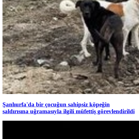
Şanlıurfa'da bir çocuğun sahipsiz köpeğin
saldırısına uğramasıyla ilgili müfettiş görevlendirildi