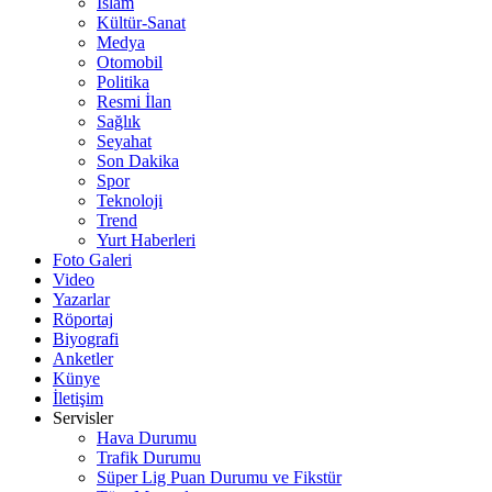
İslam
Kültür-Sanat
Medya
Otomobil
Politika
Resmi İlan
Sağlık
Seyahat
Son Dakika
Spor
Teknoloji
Trend
Yurt Haberleri
Foto Galeri
Video
Yazarlar
Röportaj
Biyografi
Anketler
Künye
İletişim
Servisler
Hava Durumu
Trafik Durumu
Süper Lig Puan Durumu ve Fikstür