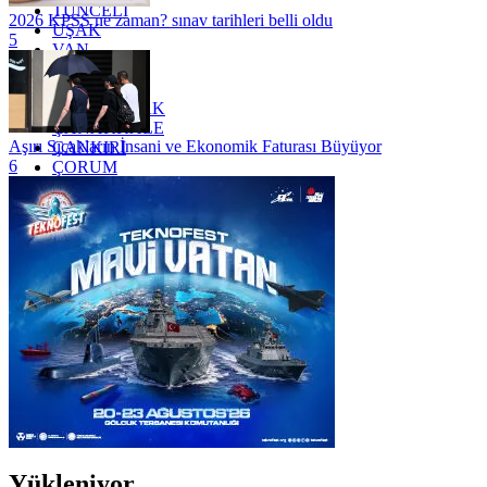
TUNCELİ
2026 KPSS ne zaman? sınav tarihleri belli oldu
UŞAK
5
VAN
YALOVA
YOZGAT
ZONGULDAK
ÇANAKKALE
Aşırı Sıcakların İnsani ve Ekonomik Faturası Büyüyor
ÇANKIRI
6
ÇORUM
İSTANBUL
İZMİR
ŞANLIURFA
ŞIRNAK
Yükleniyor...