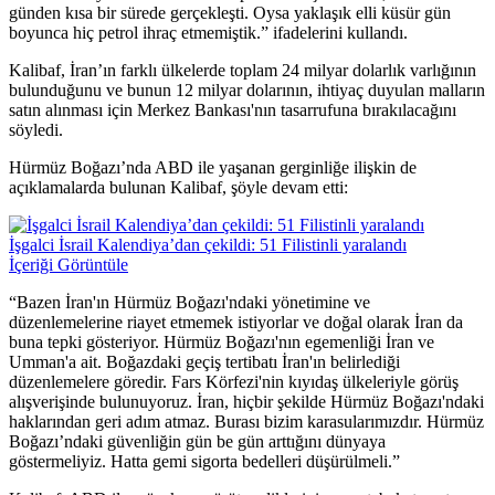
günden kısa bir sürede gerçekleşti. Oysa yaklaşık elli küsür gün
boyunca hiç petrol ihraç etmemiştik.” ifadelerini kullandı.
Kalibaf, İran’ın farklı ülkelerde toplam 24 milyar dolarlık varlığının
bulunduğunu ve bunun 12 milyar dolarının, ihtiyaç duyulan malların
satın alınması için Merkez Bankası'nın tasarrufuna bırakılacağını
söyledi.
Hürmüz Boğazı’nda ABD ile yaşanan gerginliğe ilişkin de
açıklamalarda bulunan Kalibaf, şöyle devam etti:
İşgalci İsrail Kalendiya’dan çekildi: 51 Filistinli yaralandı
İçeriği Görüntüle
“Bazen İran'ın Hürmüz Boğazı'ndaki yönetimine ve
düzenlemelerine riayet etmemek istiyorlar ve doğal olarak İran da
buna tepki gösteriyor. Hürmüz Boğazı'nın egemenliği İran ve
Umman'a ait. Boğazdaki geçiş tertibatı İran'ın belirlediği
düzenlemelere göredir. Fars Körfezi'nin kıyıdaş ülkeleriyle görüş
alışverişinde bulunuyoruz. İran, hiçbir şekilde Hürmüz Boğazı'ndaki
haklarından geri adım atmaz. Burası bizim karasularımızdır. Hürmüz
Boğazı’ndaki güvenliğin gün be gün arttığını dünyaya
göstermeliyiz. Hatta gemi sigorta bedelleri düşürülmeli.”