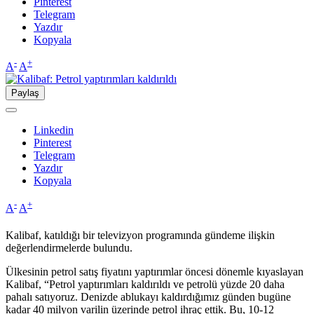
Pinterest
Telegram
Yazdır
Kopyala
-
+
A
A
Paylaş
Linkedin
Pinterest
Telegram
Yazdır
Kopyala
-
+
A
A
Kalibaf, katıldığı bir televizyon programında gündeme ilişkin
değerlendirmelerde bulundu.
Ülkesinin petrol satış fiyatını yaptırımlar öncesi dönemle kıyaslayan
Kalibaf, “Petrol yaptırımları kaldırıldı ve petrolü yüzde 20 daha
pahalı satıyoruz. Denizde ablukayı kaldırdığımız günden bugüne
kadar 40 milyon varilin üzerinde petrol ihraç ettik. Bu, 10-12