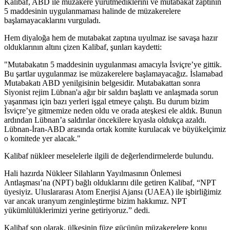
Kalibaf, ABD ile müzakere yürütmediklerini ve mutabakat zaptının
5 maddesinin uygulanmaması halinde de müzakerelere
başlamayacaklarını vurguladı.
Hem diyaloğa hem de mutabakat zaptına uyulmaz ise savaşa hazır
olduklarının altını çizen Kalibaf, şunları kaydetti:
"Mutabakatın 5 maddesinin uygulanması amacıyla İsviçre’ye gittik.
Bu şartlar uygulanmaz ise müzakerelere başlamayacağız. İslamabad
Mutabakatı ABD yenilgisinin belgesidir. Mutabakattan sonra
Siyonist rejim Lübnan'a ağır bir saldırı başlattı ve anlaşmada sorun
yaşanması için bazı yerleri işgal etmeye çalıştı. Bu durum bizim
İsviçre’ye gitmemize neden oldu ve orada ateşkesi ele aldık. Bunun
ardından Lübnan’a saldırılar öncekilere kıyasla oldukça azaldı.
Lübnan-İran-ABD arasında ortak komite kurulacak ve büyükelçimiz
o komitede yer alacak."
Kalibaf nükleer meselelerle ilgili de değerlendirmelerde bulundu.
Hali hazırda Nükleer Silahların Yayılmasının Önlemesi
Antlaşması’na (NPT) bağlı olduklarını dile getiren Kalibaf, “NPT
üyesiyiz. Uluslararası Atom Enerjisi Ajansı (UAEA) ile işbirliğimiz
var ancak uranyum zenginleştirme bizim hakkımız. NPT
yükümlülüklerimizi yerine getiriyoruz.” dedi.
Kalibaf son olarak, ülkesinin füze gücünün müzakerelere konu