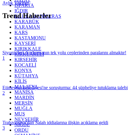
Aylık Vakitler
ISPARTA
IĞDIR
Trend Haberler
KAHRAMANMARAŞ
KARABÜK
KARAMAN
KARS
KASTAMONU
KAYSERİ
KIRIKKALE
Siyonistleri durdurmanın tek yolu ceplerinden paralarını almaktır!
KIRKLARELİ
1
KIRŞEHİR
KOCAELİ
KONYA
KÜTAHYA
KİLİS
MALATYA
Etimesgut Belediyesi'ne soruşturma: 44 şüpheliye tutuklama talebi
MANİSA
2
MARDİN
MERSİN
MUĞLA
MUŞ
NEVŞEHİR
Trabzonspor'dan Salah iddialarına ilişkin açıklama geldi
NİĞDE
3
ORDU