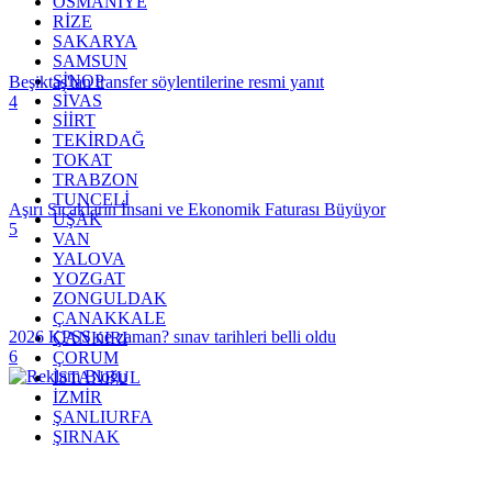
OSMANİYE
RİZE
SAKARYA
SAMSUN
SİNOP
Beşiktaş'tan transfer söylentilerine resmi yanıt
SİVAS
4
SİİRT
TEKİRDAĞ
TOKAT
TRABZON
TUNCELİ
Aşırı Sıcakların İnsani ve Ekonomik Faturası Büyüyor
UŞAK
5
VAN
YALOVA
YOZGAT
ZONGULDAK
ÇANAKKALE
2026 KPSS ne zaman? sınav tarihleri belli oldu
ÇANKIRI
6
ÇORUM
İSTANBUL
İZMİR
ŞANLIURFA
ŞIRNAK