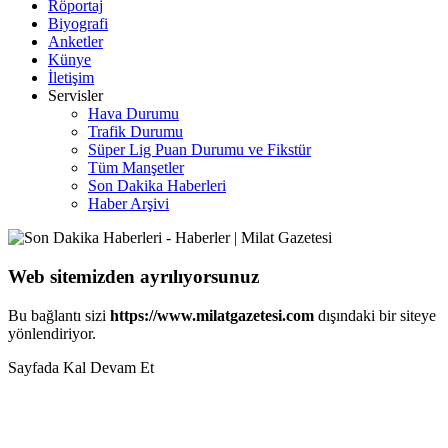
Röportaj
Biyografi
Anketler
Künye
İletişim
Servisler
Hava Durumu
Trafik Durumu
Süper Lig Puan Durumu ve Fikstür
Tüm Manşetler
Son Dakika Haberleri
Haber Arşivi
Web sitemizden ayrılıyorsunuz
Bu bağlantı sizi
https://www.milatgazetesi.com
dışındaki bir siteye
yönlendiriyor.
Sayfada Kal
Devam Et