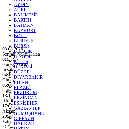
AYDIN
AĞRI
BALIKESİR
BARTIN
BATMAN
BAYBURT
BOLU
BURDUR
BURSA
08.08.2026
BİLECİK
Sonraki Vakte Kalan
BİNGÖL
01:38:56
BİTLİS
Güneş Namazı
DENİZLİ
İmsak
DÜZCE
04:19
DİYARBAKIR
Güneş
EDİRNE
06:00
ELAZIĞ
Öğle
ERZURUM
13:15
ERZİNCAN
İkindi
ESKİŞEHİR
17:07
GAZİANTEP
Akşam
GÜMÜŞHANE
20:20
GİRESUN
Yatsı
HAKKARİ
21:54
HATAY