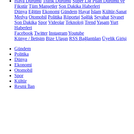
Hava Durumu
Trafik Durumu
Süper Lig Puan Durumu ve
Fikstür
Tüm Manşetler
Son Dakika Haberleri
Dünya
Eğitim
Ekonomi
Gündem
Hayat
İslam
Kültür-Sanat
Medya
Otomobil
Politika
Röportaj
Sağlık
Seyahat
Siyaset
Son Dakika
Spor
Videolar
Teknoloji
Trend
Yaşam
Yurt
Haberleri
Facebook
Twitter
Instagram
Youtube
Künye / İletişim
Bize Ulaşın
RSS Bağlantıları
Üyelik Girişi
Gündem
Politika
Dünya
Ekonomi
Otomobil
Spor
Kültür
Resmi İlan