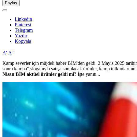
Paylaş
Linkedin
Pinterest
Telegram
Yazdır
Kopyala
-
+
A
A
Kamp severler için müjdeli haber BİM'den geldi. 2 Mayıs 2025 tarihind
sonra kampa" sloganıyla satışa sunulacak ürünler, kamp tutkunlarının
Nisan BİM aktüel ürünler geldi mi?
İşte yanıtı...