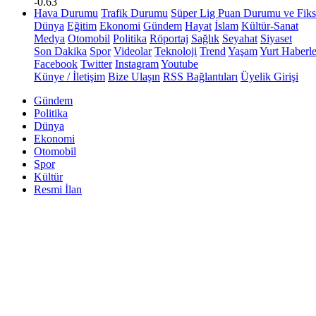
-0.63
Hava Durumu
Trafik Durumu
Süper Lig Puan Durumu ve Fiks
Dünya
Eğitim
Ekonomi
Gündem
Hayat
İslam
Kültür-Sanat
Medya
Otomobil
Politika
Röportaj
Sağlık
Seyahat
Siyaset
Son Dakika
Spor
Videolar
Teknoloji
Trend
Yaşam
Yurt Haberle
Facebook
Twitter
Instagram
Youtube
Künye / İletişim
Bize Ulaşın
RSS Bağlantıları
Üyelik Girişi
Gündem
Politika
Dünya
Ekonomi
Otomobil
Spor
Kültür
Resmi İlan