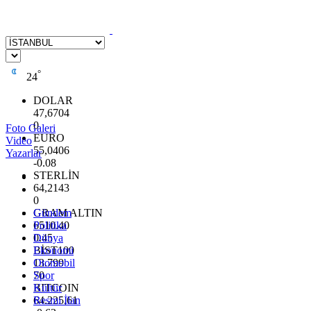
°
24
DOLAR
47,6704
0
Foto Galeri
EURO
Video
55,0406
Yazarlar
-0.08
STERLİN
64,2143
0
GRAM ALTIN
Gündem
6510.40
Politika
0.45
Dünya
BİST100
Ekonomi
13.799
Otomobil
70
Spor
BITCOIN
Kültür
64.225,61
Resmi İlan