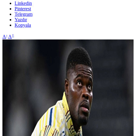
Linkedin
Pinterest
Telegram
Yazdır
Kopyala
-
+
A
A