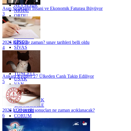
NEVŞEHİR
Aşırı Sıcakların İnsani ve Ekonomik Faturası Büyüyor
NİĞDE
3
ORDU
OSMANİYE
RİZE
SAKARYA
SAMSUN
SİNOP
2026 KPSS ne zaman? sınav tarihleri belli oldu
SİVAS
4
SİİRT
TEKİRDAĞ
TOKAT
TRABZON
TUNCELİ
Ankara Kedileri 27 Ülkeden Canlı Takip Ediliyor
UŞAK
5
VAN
YALOVA
YOZGAT
ZONGULDAK
ÇANAKKALE
2026 LGS tercih sonuçları ne zaman açıklanacak?
ÇANKIRI
6
ÇORUM
İSTANBUL
İZMİR