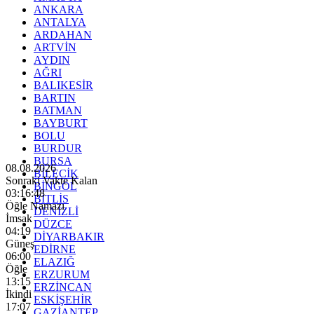
ANKARA
ANTALYA
ARDAHAN
ARTVİN
AYDIN
AĞRI
BALIKESİR
BARTIN
BATMAN
BAYBURT
BOLU
BURDUR
BURSA
08.08.2026
BİLECİK
Sonraki Vakte Kalan
BİNGÖL
03:16:47
BİTLİS
Öğle Namazı
DENİZLİ
İmsak
DÜZCE
04:19
DİYARBAKIR
Güneş
EDİRNE
06:00
ELAZIĞ
Öğle
ERZURUM
13:15
ERZİNCAN
İkindi
ESKİŞEHİR
17:07
GAZİANTEP