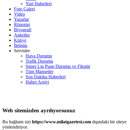
Yurt Haberleri
Foto Galeri
Video
Yazarlar
Röportaj
Biyografi
Anketler
Künye
İletişim
Servisler
Hava Durumu
Trafik Durumu
Süper Lig Puan Durumu ve Fikstür
Tüm Manşetler
Son Dakika Haberleri
Haber Arşivi
Web sitemizden ayrılıyorsunuz
Bu bağlantı sizi
https://www.milatgazetesi.com
dışındaki bir siteye
yönlendiriyor.