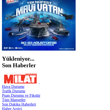
ŞANLIURFA
ŞIRNAK
Yükleniyor...
Son Haberler
Hava Durumu
Trafik Durumu
Puan Durumu ve Fikstür
Tüm Manşetler
Son Dakika Haberleri
Haber Arşivi