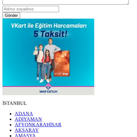
Gönder
İSTANBUL
ADANA
ADIYAMAN
AFYONKARAHİSAR
AKSARAY
AMASYA