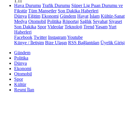
1.11
Hava Durumu
Trafik Durumu
Süper Lig Puan Durumu ve
Fikstür
Tüm Manşetler
Son Dakika Haberleri
Dünya
Eğitim
Ekonomi
Gündem
Hayat
İslam
Kültür-Sanat
Medya
Otomobil
Politika
Röportaj
Sağlık
Seyahat
Siyaset
Son Dakika
Spor
Videolar
Teknoloji
Trend
Yaşam
Yurt
Haberleri
Facebook
Twitter
Instagram
Youtube
Künye / İletişim
Bize Ulaşın
RSS Bağlantıları
Üyelik Girişi
Gündem
Politika
Dünya
Ekonomi
Otomobil
Spor
Kültür
Resmi İlan