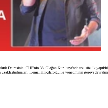
k Dairesinin, CHP'nin 38. Olağan Kurultayı'nda usulsüzlük yapıldığı 
n uzaklaştırılmaları, Kemal Kılıçdaroğlu ile yönetiminin görevi devral