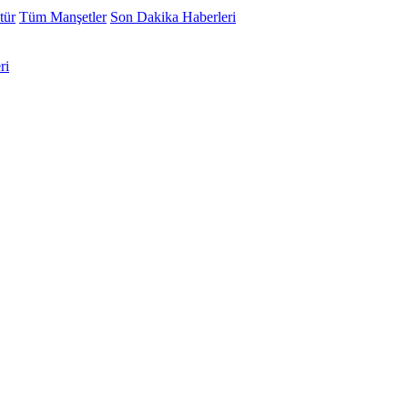
tür
Tüm Manşetler
Son Dakika Haberleri
ri