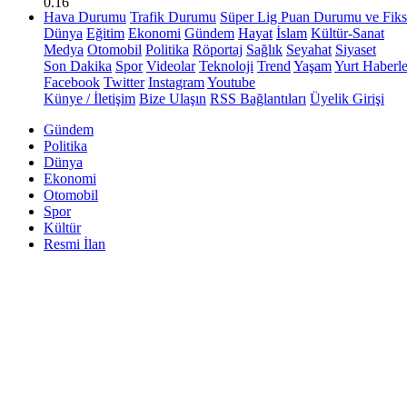
0.16
Hava Durumu
Trafik Durumu
Süper Lig Puan Durumu ve Fiks
Dünya
Eğitim
Ekonomi
Gündem
Hayat
İslam
Kültür-Sanat
Medya
Otomobil
Politika
Röportaj
Sağlık
Seyahat
Siyaset
Son Dakika
Spor
Videolar
Teknoloji
Trend
Yaşam
Yurt Haberle
Facebook
Twitter
Instagram
Youtube
Künye / İletişim
Bize Ulaşın
RSS Bağlantıları
Üyelik Girişi
Gündem
Politika
Dünya
Ekonomi
Otomobil
Spor
Kültür
Resmi İlan