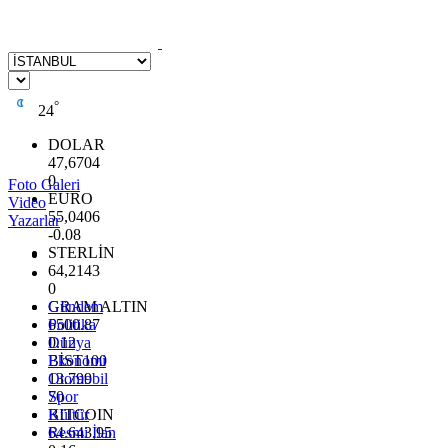
°
24
DOLAR
47,6704
0
Foto Galeri
EURO
Video
55,0406
Yazarlar
-0.08
STERLİN
64,2143
0
GRAM ALTIN
Gündem
6500.87
Politika
0.12
Dünya
BİST100
Ekonomi
13.799
Otomobil
70
Spor
BITCOIN
Kültür
64.643,95
Resmi İlan