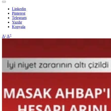
Linkedin
Pinterest
Telegram
Yazdır
Kopyala
-
+
A
A