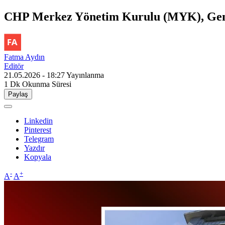
CHP Merkez Yönetim Kurulu (MYK), Genel 
Fatma Aydın
Editör
21.05.2026 - 18:27
Yayınlanma
1 Dk
Okunma Süresi
Paylaş
Linkedin
Pinterest
Telegram
Yazdır
Kopyala
-
+
A
A