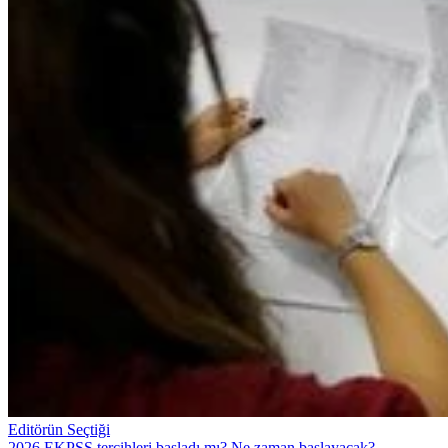
Editörün Seçtiği
2026 EKPSS tercihleri başladı mı? Ne zaman başlayacak?