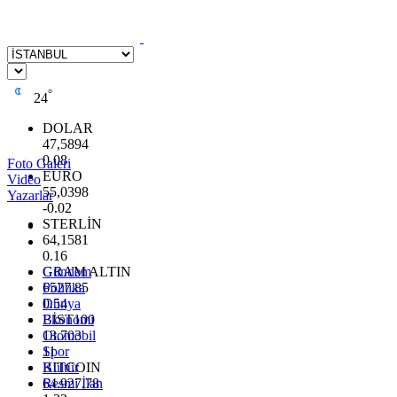
°
24
DOLAR
47,5894
0.08
Foto Galeri
EURO
Video
55,0398
Yazarlar
-0.02
STERLİN
64,1581
0.16
GRAM ALTIN
Gündem
6527.85
Politika
0.54
Dünya
BİST100
Ekonomi
13.703
Otomobil
11
Spor
BITCOIN
Kültür
64.927,78
Resmi İlan