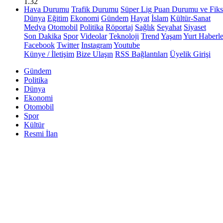
1.32
Hava Durumu
Trafik Durumu
Süper Lig Puan Durumu ve Fiks
Dünya
Eğitim
Ekonomi
Gündem
Hayat
İslam
Kültür-Sanat
Medya
Otomobil
Politika
Röportaj
Sağlık
Seyahat
Siyaset
Son Dakika
Spor
Videolar
Teknoloji
Trend
Yaşam
Yurt Haberle
Facebook
Twitter
Instagram
Youtube
Künye / İletişim
Bize Ulaşın
RSS Bağlantıları
Üyelik Girişi
Gündem
Politika
Dünya
Ekonomi
Otomobil
Spor
Kültür
Resmi İlan