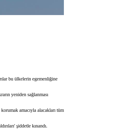
rılar bu ülkelerin egemenliğine
krarın yeniden sağlanması
i korumak amacıyla alacakları tüm
ırıları' şiddetle kınandı.