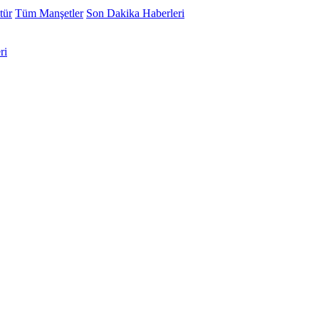
tür
Tüm Manşetler
Son Dakika Haberleri
ri